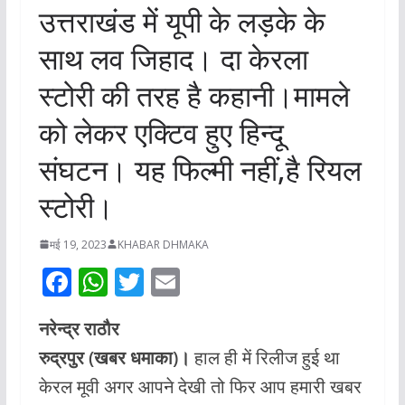
उत्तराखंड में यूपी के लड़के के
साथ लव जिहाद। दा केरला
स्टोरी की तरह है कहानी।मामले
को लेकर एक्टिव हुए हिन्दू
संघटन। यह फिल्मी नहीं,है रियल
स्टोरी।
मई 19, 2023
KHABAR DHMAKA
F
W
T
E
ac
h
w
m
नरेन्द्र राठौर
e
at
itt
ai
रुद्रपुर (खबर धमाका)।
हाल ही में रिलीज हुई था
b
s
er
l
केरल मूवी अगर आपने देखी तो फिर आप हमारी खबर
o
A