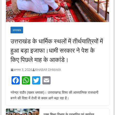
उत्तराखंड
उत्तराखंड के धार्मिक स्थलों में तीर्थयात्रियों में
हुआ बड़ा इजाफा।धामी सरकार ने पेश के
किए पिछले माह के आकांडे।
अगस्त 3, 2026
KHABAR DHMAKA
F
W
T
E
ac
h
w
m
नरेन्द्र राठौर (खबर धमाका)। उत्तराखण्ड विश्व की आध्यात्मिक राजधानी
e
at
itt
ai
बनने की दिशा में तेजी से कदम आगे बढ़ा रहा है।
b
s
er
l
o
A
उच्च शिक्षा विभाग के प्रभावित एवं कार्यरत