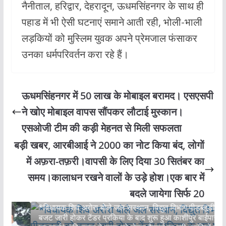
नैनीताल, हरिद्वार, देहरादून, ऊधमसिंहनगर के साथ ही
पहाड में भी ऐसी घटनाएं समाने आती रही, भोली-भाली
लड़कियों को मुस्लिम युवक अपने प्रेमजाल फंसाकर
उनका धर्मपरिवर्तन करा रहे हैं।
ऊधमसिंहनगर में 50 लाख के मोबाइल बरामद। एसएसपी
ने खोए मोबाइल वापस सौंपकर लौटाई मुस्कान।
एसओजी टीम की कड़ी मेहनत से मिली सफलता
बड़ी खबर, आरबीआई ने 2000 का नोट किया बंद, लोगों
में अफ़रा-तफ़री।वापसी के लिए दिया 30 सितंबर का
समय।कालाधन रखने वालों के उड़े होश।एक बार में
उधमसिंह नगर
बदले जायेगा सिर्फ 20
*विधायक शिव अरोरा बोले जल सस्थान, विद्युत विभाग पीडब्लूडी को
बजट जारी होकर टेंडर प्रकिया के बाद शुरू हुआ काशीपुर बाईपास