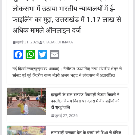
लोकसभा में उठाया भारतीय न्यायालयों में ई-
फाइलिंग का मुद्दा, उत्तराखंड में 1.17 लाख से
अधिक मामले ऑनलाइन दर्ज
जुलाई 31, 2026
KHABAR DHMAKA
F
W
T
E
ac
h
w
m
नई दिल्ली/रूद्रपुर(खबर धमाका)। नैनीताल-ऊधमसिंह नगर संसदीय क्षेत्र से
e
at
itt
ai
सांसद एवं पूर्व केंद्रीय राज्य मंत्री अजय भट्ट ने लोकसभा में अतारांकित
b
s
er
l
o
A
हल्द्वानी के बाल शतरंज खिलाड़ी तेजस तिवारी ने
o
p
कारगिल विजय दिवस पर द्रास में वीर शहीदों को
दी श्रद्धांजलि
k
p
जुलाई 27, 2026
तानाशाही सरकार देश के बच्चों को शिक्षा से वंचित