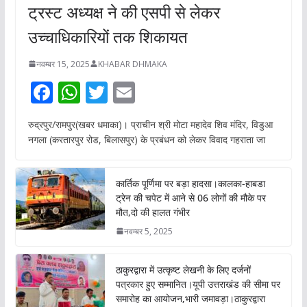
ट्रस्ट अध्यक्ष ने की एसपी से लेकर
उच्चाधिकारियों तक शिकायत
नवम्बर 15, 2025
KHABAR DHMAKA
F
W
T
E
ac
h
w
m
रुद्रपुर/रामपुर(खबर धमाका)। प्राचीन श्री मोटा महादेव शिव मंदिर, विडुआ
e
at
itt
ai
नगला (करतारपुर रोड, बिलासपुर) के प्रबंधन को लेकर विवाद गहराता जा
b
s
er
l
o
A
कार्तिक पूर्णिमा पर बड़ा हादसा।कालका-हाबडा
o
p
ट्रेन की चपेट में आने से 06 लोगों की मौके पर
मौत,दो की हालत गंभीर
k
p
नवम्बर 5, 2025
ठाकुरद्वारा में उत्कृष्ट लेखनी के लिए दर्जनों
पत्रकार हुए सम्मानित।यूपी उत्तराखंड की सीमा पर
समारोह का आयोजन,भारी जमावड़ा।ठाकुरद्वारा