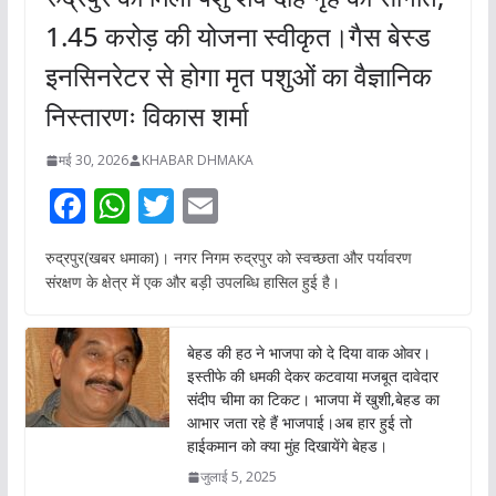
1.45 करोड़ की योजना स्वीकृत।गैस बेस्ड
इनसिनरेटर से होगा मृत पशुओं का वैज्ञानिक
निस्तारणः विकास शर्मा
मई 30, 2026
KHABAR DHMAKA
F
W
T
E
ac
h
w
m
रुद्रपुर(खबर धमाका)। नगर निगम रुद्रपुर को स्वच्छता और पर्यावरण
e
at
itt
ai
संरक्षण के क्षेत्र में एक और बड़ी उपलब्धि हासिल हुई है।
b
s
er
l
o
A
बेहड की हठ ने भाजपा को दे दिया वाक ओवर।
o
p
इस्तीफे की धमकी देकर कटवाया मजबूत दावेदार
संदीप चीमा का टिकट। भाजपा में खुशी,बेहड का
k
p
आभार जता रहे हैं भाजपाई।अब हार हुई तो
हाईकमान को क्या मुंह दिखायेंगे बेहड।
जुलाई 5, 2025