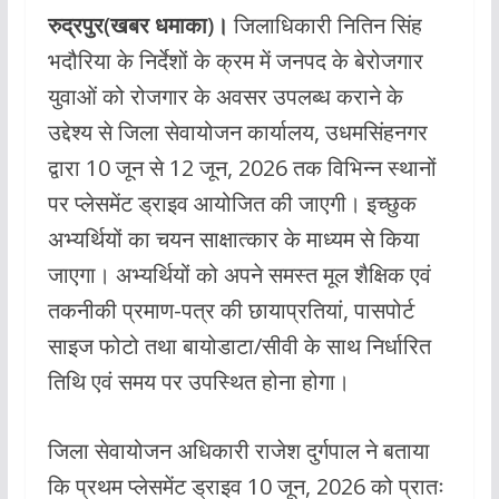
ac
h
w
m
रुद्रपुर(खबर धमाका)।
जिलाधिकारी नितिन सिंह
e
at
itt
ai
भदौरिया के निर्देशों के क्रम में जनपद के बेरोजगार
b
s
er
l
युवाओं को रोजगार के अवसर उपलब्ध कराने के
o
A
उद्देश्य से जिला सेवायोजन कार्यालय, उधमसिंहनगर
o
p
द्वारा 10 जून से 12 जून, 2026 तक विभिन्न स्थानों
k
p
पर प्लेसमेंट ड्राइव आयोजित की जाएगी। इच्छुक
अभ्यर्थियों का चयन साक्षात्कार के माध्यम से किया
जाएगा। अभ्यर्थियों को अपने समस्त मूल शैक्षिक एवं
तकनीकी प्रमाण-पत्र की छायाप्रतियां, पासपोर्ट
साइज फोटो तथा बायोडाटा/सीवी के साथ निर्धारित
तिथि एवं समय पर उपस्थित होना होगा।
जिला सेवायोजन अधिकारी राजेश दुर्गपाल ने बताया
कि प्रथम प्लेसमेंट ड्राइव 10 जून, 2026 को प्रातः