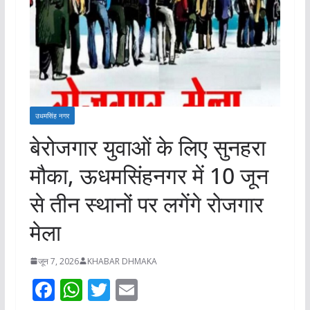
उधमसिंह नगर
बेरोजगार युवाओं के लिए सुनहरा
मौका, ऊधमसिंहनगर में 10 जून
से तीन स्थानों पर लगेंगे रोजगार
मेला
जून 7, 2026
KHABAR DHMAKA
F
W
T
E