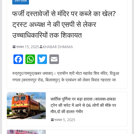
उत्तर प्रदेश
फर्जी दस्तावेजों से मंदिर पर कब्जे का खेल?
ट्रस्ट अध्यक्ष ने की एसपी से लेकर
उच्चाधिकारियों तक शिकायत
नवम्बर 15, 2025
KHABAR DHMAKA
F
W
T
E
ac
h
w
m
रुद्रपुर/रामपुर(खबर धमाका)। प्राचीन श्री मोटा महादेव शिव मंदिर, विडुआ
e
at
itt
ai
नगला (करतारपुर रोड, बिलासपुर) के प्रबंधन को लेकर विवाद गहराता जा
b
s
er
l
o
A
कार्तिक पूर्णिमा पर बड़ा हादसा।कालका-हाबडा
o
p
ट्रेन की चपेट में आने से 06 लोगों की मौके पर
मौत,दो की हालत गंभीर
k
p
नवम्बर 5, 2025