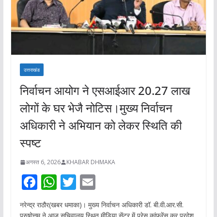
उत्तराखंड
निर्वाचन आयोग ने एसआईआर 20.27 लाख
लोगों के घर भेजै नोटिस।मुख्य निर्वाचन
अधिकारी ने अभियान को लेकर स्थिति की
स्पष्ट
अगस्त 6, 2026
KHABAR DHMAKA
F
W
T
E
ac
h
w
m
नरेन्द्र राठौर(खबर धमाका)। मुख्य निर्वाचन अधिकारी डॉ. बी.वी.आर.सी.
e
at
itt
ai
पुरुषोत्तम ने आज सचिवालय स्थित मीडिया सेंटर में प्रेस कांफ्रेंस कर प्रदेश