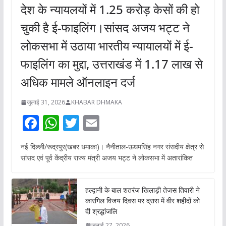
देश के न्यायलयों में 1.25 करोड़ केसों की हो
चुकी है ई-फाइलिंग।सांसद अजय भट्ट ने
लोकसभा में उठाया भारतीय न्यायालयों में ई-
फाइलिंग का मुद्दा, उत्तराखंड में 1.17 लाख से
अधिक मामले ऑनलाइन दर्ज
जुलाई 31, 2026
KHABAR DHMAKA
F
W
T
E
ac
h
w
m
नई दिल्ली/रूद्रपुर(खबर धमाका)। नैनीताल-ऊधमसिंह नगर संसदीय क्षेत्र से
e
at
itt
ai
सांसद एवं पूर्व केंद्रीय राज्य मंत्री अजय भट्ट ने लोकसभा में अतारांकित
b
s
er
l
o
A
हल्द्वानी के बाल शतरंज खिलाड़ी तेजस तिवारी ने
o
p
कारगिल विजय दिवस पर द्रास में वीर शहीदों को
दी श्रद्धांजलि
k
p
जुलाई 27, 2026