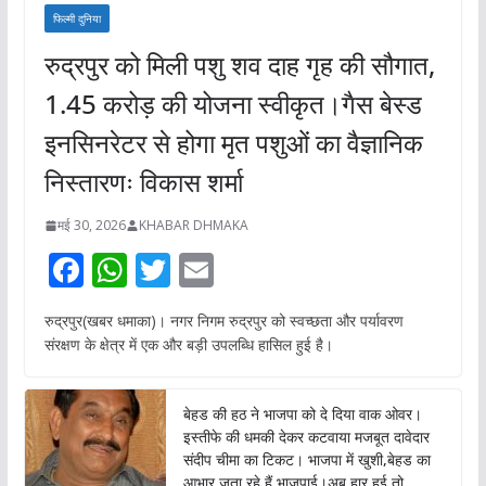
फिल्मी दुनिया
रुद्रपुर को मिली पशु शव दाह गृह की सौगात,
1.45 करोड़ की योजना स्वीकृत।गैस बेस्ड
इनसिनरेटर से होगा मृत पशुओं का वैज्ञानिक
निस्तारणः विकास शर्मा
मई 30, 2026
KHABAR DHMAKA
F
W
T
E
ac
h
w
m
रुद्रपुर(खबर धमाका)। नगर निगम रुद्रपुर को स्वच्छता और पर्यावरण
e
at
itt
ai
संरक्षण के क्षेत्र में एक और बड़ी उपलब्धि हासिल हुई है।
b
s
er
l
o
A
बेहड की हठ ने भाजपा को दे दिया वाक ओवर।
o
p
इस्तीफे की धमकी देकर कटवाया मजबूत दावेदार
संदीप चीमा का टिकट। भाजपा में खुशी,बेहड का
k
p
आभार जता रहे हैं भाजपाई।अब हार हुई तो