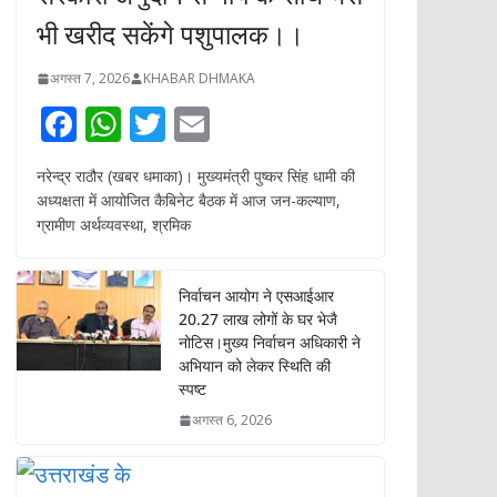
भी खरीद सकेंगे पशुपालक।।
अगस्त 7, 2026
KHABAR DHMAKA
F
W
T
E
ac
h
w
m
नरेन्द्र राठौर (खबर धमाका)। मुख्यमंत्री पुष्कर सिंह धामी की
e
at
itt
ai
अध्यक्षता में आयोजित कैबिनेट बैठक में आज जन-कल्याण,
b
s
er
l
ग्रामीण अर्थव्यवस्था, श्रमिक
o
A
o
p
निर्वाचन आयोग ने एसआईआर
20.27 लाख लोगों के घर भेजै
k
p
नोटिस।मुख्य निर्वाचन अधिकारी ने
अभियान को लेकर स्थिति की
स्पष्ट
अगस्त 6, 2026