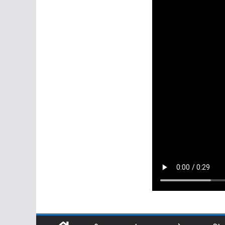
उधमसिंह नगर
*रुद्रपुर को मिलेगी 
सांस्कृतिक पहचान, अ