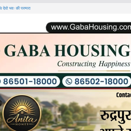
ि देवो भवः की परम्परा
े प्रशासनिक
ॉलेज के पास जल्द शुरू
ोर्ट के लिए हल्द्वानी
ृति।उत्तराखण्ड मजदूरी
के साथ भैंस भी खरीद
्ची शराब बरामद।
ापौर ने अधिकारियों
दिए निर्देश।
डीओ।राष्ट्रीय
कार्यक्रम का