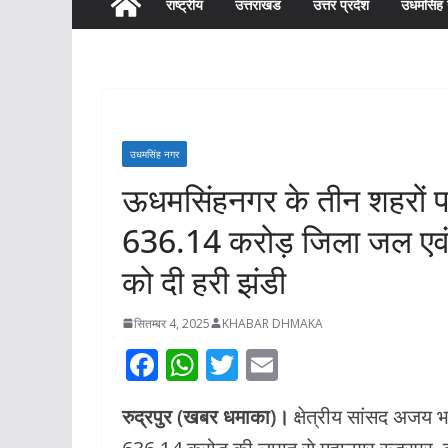
राष्ट्रीय
उत्तराखंड
उत्तर प्रदेश
उधमसिंह
भवः की परम्परा पर 
भव्य प्रवेश द्वार**
अरोरा ने प्रशासनिक
के साथ किया स्थल नि
रुद्रपुर डिग्री कॉले
उधमसिंह नगर
जल्द शुरू होगा प्रवेश
ऊधमसिंहनगर के तीन शहरों पर 
निर्माण कार्य*
636.14 करोड़ जिला जल एवं स
अगस्त 7, 2026
KHABAR DHM
को दी हरी झंडी
सितम्बर 4, 2025
KHABAR DHMAKA
F
W
T
E
ac
h
w
m
रुद्रपुर (खबर धमाका)।
क्षेत्रीय सांसद अजय भट
e
at
itt
ai