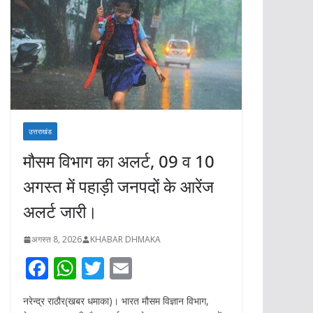
उत्तराखंड
मौसम विभाग का अलर्ट, 09 व 10
अगस्त में पहाड़ी जनपदों के आरेंज
अलर्ट जारी।
अगस्त 8, 2026
KHABAR DHMAKA
F
W
T
E
ac
h
w
m
नरेन्द्र राठौर(खबर धमाका)। भारत मौसम विज्ञान विभाग,
e
at
itt
ai
देहरादून द्वारा जारी मौसम पूर्वानुमान के अनुसार उत्तराखण्ड में