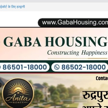
ोर्ट के लिए हल्द्वानी
ृति।उत्तराखण्ड मजदूरी
के साथ भैंस भी खरीद
के आरेंज अलर्ट जारी।
शन कार्यक्रम आयोजित।
 जानकारी
स्पताल में बर्निंग
हापौर विकास शर्मा और
िरीक्षण।तकनीकी