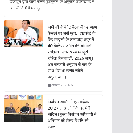
b
s
er
l
आगामी दिनों में मानसून
o
A
o
p
धामी की कैबिनेट बैठक में कई अहम
फैसलों पर लगी मुहर,।हाईकोर्ट के
k
p
लिए हल्द्वानी के लामाचौड़ क्षेत्र में
40 हेक्टेयर जमीन देने को मिली
स्वीकृति।उत्तराखण्ड मजदूरी
संहिता नियमावली, 2026 लागू।
अब सरकारी अनुदान से गाय के
साथ भैंस भी खरीद सकेंगे
पशुपालक।।
अगस्त 7, 2026
निर्वाचन आयोग ने एसआईआर
20.27 लाख लोगों के घर भेजै
नोटिस।मुख्य निर्वाचन अधिकारी ने
अभियान को लेकर स्थिति की
स्पष्ट
अगस्त 6, 2026