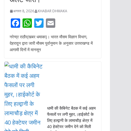
अगस्त में पहाड़ी जनपदों के आरेंज
अलर्ट जारी।
अगस्त 8, 2026
KHABAR DHMAKA
F
W
T
E
ac
h
w
m
नरेन्द्र राठौर(खबर धमाका)। भारत मौसम विज्ञान विभाग,
e
at
itt
ai
देहरादून द्वारा जारी मौसम पूर्वानुमान के अनुसार उत्तराखण्ड में
b
s
er
l
आगामी दिनों में मानसून
o
A
o
p
k
p
धामी की कैबिनेट बैठक में कई अहम