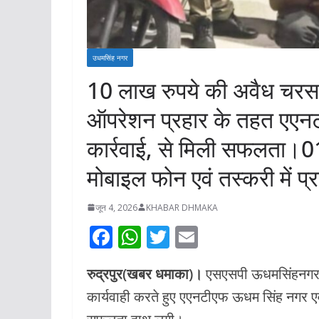
उधमसिंह नगर
10 लाख रुपये की अवैध चरस
ऑपरेशन प्रहार के तहत एएनटी
कार्रवाई, से मिली सफलता।
मोबाइल फोन एवं तस्करी में 
जून 4, 2026
KHABAR DHMAKA
F
W
T
E
ac
h
w
m
रुद्रपुर(खबर धमाका)।
एसएसपी ऊधमसिंहनगर अज
e
at
itt
ai
कार्यवाही करते हुए एएनटीएफ ऊधम सिंह नगर एवं 
b
s
er
l