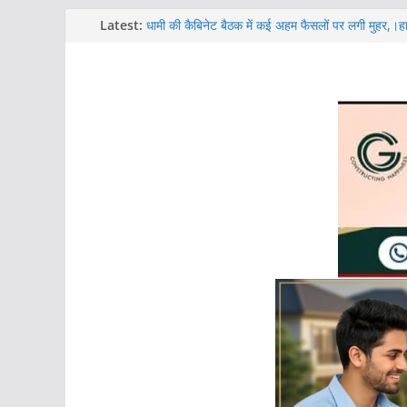
Skip
Latest:
धामी की कैबिनेट बैठक में कई अहम फैसलों पर लगी मुहर,।हाईक
के लामाचौड़ क्षेत्र में 40 हेक्टेयर जमीन देने को मिली स्वीक
to
संहिता नियमावली, 2026 लागू।अब सरकारी अनुदान से गाय 
content
सकेंगे पशुपालक।।
मौसम विभाग का अलर्ट, 09 व 10 अगस्त में पहाड़ी जनपदों 
राजकीय रेशम फॉर्म उम्मेदपुर,औरैया में एक तकनीकी प्रदर्
क्षेत्र के 55 किसानों को वैज्ञानिक छत्रपाल ने दी तकनीकी
सिलेंडर फटने से झुलसे लोगों का महापौर ने जाना हाल।जिला अ
यूनिट के लिए करेंगे प्रयास
रूद्रपुर में भव्य प्रवेश द्वार बनाने के लिए स्थान चिन्हित।म
विधायक शिव अरोरा ने अधिकारियों के साथ किया स्थलीय न
पहलुओं पर मंथन; जल्द शुरू होगा निर्माण कार्य