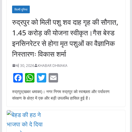
फिल्मी दुनिया
रुद्रपुर को मिली पशु शव दाह गृह की सौगात,
1.45 करोड़ की योजना स्वीकृत।गैस बेस्ड
इनसिनरेटर से होगा मृत पशुओं का वैज्ञानिक
निस्तारणः विकास शर्मा
मई 30, 2026
KHABAR DHMAKA
F
W
T
E
ac
h
w
m
रुद्रपुर(खबर धमाका)। नगर निगम रुद्रपुर को स्वच्छता और पर्यावरण
e
at
itt
ai
संरक्षण के क्षेत्र में एक और बड़ी उपलब्धि हासिल हुई है।
b
s
er
l
o
A
o
p