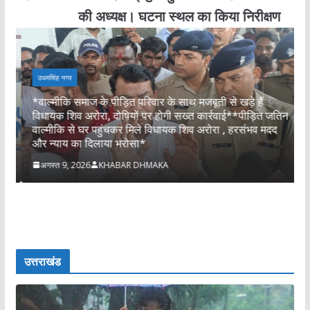
की अध्यक्ष। घटना स्थल का किया निरीक्षण
उधमसिंह नगर
*वाल्मीकि समाज के पीड़ित परिवार के साथ मजबूती से खड़े हैं
म
विधायक शिव अरोरा, दोषियों पर होगी सख्त कार्रवाई**पीड़ित जतिन
न
वाल्मीकि से घर पहुंचकर मिले विधायक शिव अरोरा , हरसंभव मदद
न
और न्याय का दिलाया भरोसा*
स
अगस्त 9, 2026
KHABAR DHMAKA
उत्तराखंड