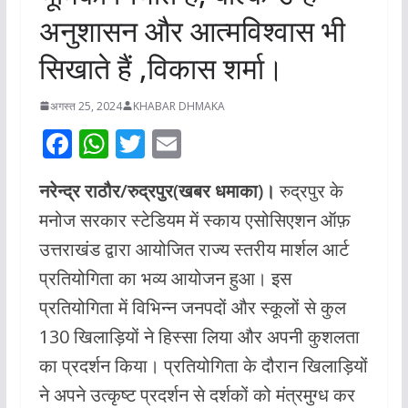
अनुशासन और आत्मविश्वास भी
सिखाते हैं ,विकास शर्मा।
अगस्त 25, 2024
KHABAR DHMAKA
F
W
T
E
ac
h
w
m
नरेन्द्र राठौर/रुद्रपुर(खबर धमाका)।
रुद्रपुर के
e
at
itt
ai
मनोज सरकार स्टेडियम में स्काय एसोसिएशन ऑफ़
b
s
er
l
उत्तराखंड द्वारा आयोजित राज्य स्तरीय मार्शल आर्ट
o
A
प्रतियोगिता का भव्य आयोजन हुआ। इस
o
p
प्रतियोगिता में विभिन्न जनपदों और स्कूलों से कुल
k
p
130 खिलाड़ियों ने हिस्सा लिया और अपनी कुशलता
का प्रदर्शन किया। प्रतियोगिता के दौरान खिलाड़ियों
ने अपने उत्कृष्ट प्रदर्शन से दर्शकों को मंत्रमुग्ध कर