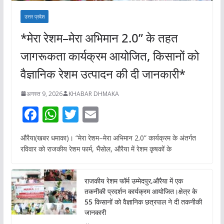
उत्तर प्रदेश
*मेरा रेशम–मेरा अभिमान 2.0” के तहत
जागरूकता कार्यक्रम आयोजित, किसानों को
वैज्ञानिक रेशम उत्पादन की दी जानकारी*
अगस्त 9, 2026
KHABAR DHMAKA
F
W
T
E
ac
h
w
m
औरैया(खबर धमाका)। “मेरा रेशम–मेरा अभिमान 2.0” कार्यक्रम के अंतर्गत
e
at
itt
ai
रविवार को राजकीय रेशम फार्म, भैंसोल, औरैया में रेशम कृषकों के
b
s
er
l
o
A
राजकीय रेशम फॉर्म उम्मेदपुर,औरैया में एक
o
p
तकनीकी प्रदर्शन कार्यक्रम आयोजित।क्षेत्र के
55 किसानों को वैज्ञानिक छत्रपाल ने दी तकनीकी
k
p
जानकारी