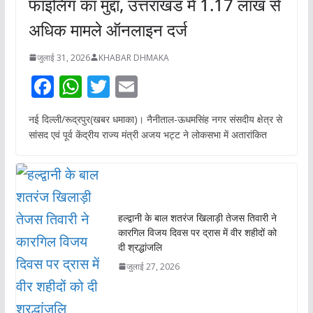
फाइलिंग का मुद्दा, उत्तराखंड में 1.17 लाख से
अधिक मामले ऑनलाइन दर्ज
जुलाई 31, 2026
KHABAR DHMAKA
F
W
T
E
ac
h
w
m
नई दिल्ली/रूद्रपुर(खबर धमाका)। नैनीताल-ऊधमसिंह नगर संसदीय क्षेत्र से
e
at
itt
ai
सांसद एवं पूर्व केंद्रीय राज्य मंत्री अजय भट्ट ने लोकसभा में अतारांकित
b
s
er
l
o
A
o
p
k
p
हल्द्वानी के बाल शतरंज खिलाड़ी तेजस तिवारी ने
कारगिल विजय दिवस पर द्रास में वीर शहीदों को
दी श्रद्धांजलि
जुलाई 27, 2026