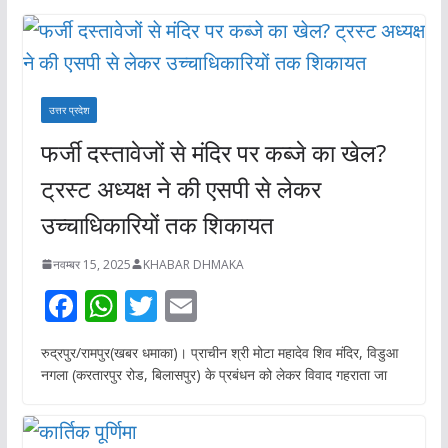
उत्तर प्रदेश
फर्जी दस्तावेजों से मंदिर पर कब्जे का खेल?
ट्रस्ट अध्यक्ष ने की एसपी से लेकर
उच्चाधिकारियों तक शिकायत
नवम्बर 15, 2025
KHABAR DHMAKA
F
W
T
E
ac
h
w
m
रुद्रपुर/रामपुर(खबर धमाका)। प्राचीन श्री मोटा महादेव शिव मंदिर, विडुआ
e
at
itt
ai
नगला (करतारपुर रोड, बिलासपुर) के प्रबंधन को लेकर विवाद गहराता जा
b
s
er
l
o
A