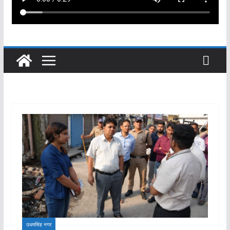
उधमसिंह नगर