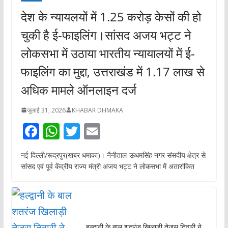
देश के न्यायलयों में 1.25 करोड़ केसों की हो
चुकी है ई-फाइलिंग।सांसद अजय भट्ट ने
लोकसभा में उठाया भारतीय न्यायालयों में ई-
फाइलिंग का मुद्दा, उत्तराखंड में 1.17 लाख से
अधिक मामले ऑनलाइन दर्ज
जुलाई 31, 2026
KHABAR DHMAKA
F
W
T
E
ac
h
w
m
नई दिल्ली/रूद्रपुर(खबर धमाका)। नैनीताल-ऊधमसिंह नगर संसदीय क्षेत्र से
e
at
itt
ai
सांसद एवं पूर्व केंद्रीय राज्य मंत्री अजय भट्ट ने लोकसभा में अतारांकित
b
s
er
l
o
A
o
p
हल्द्वानी के बाल शतरंज खिलाड़ी तेजस तिवारी ने