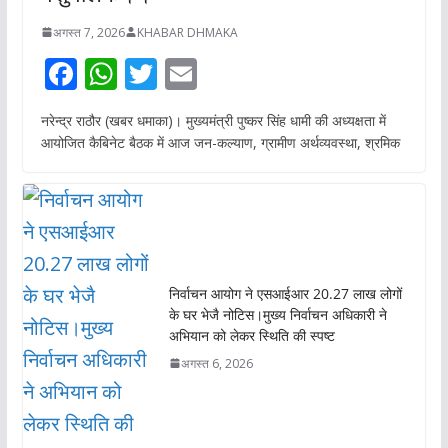
अगस्त 7, 2026
KHABAR DHMAKA
F
W
T
E
ac
h
w
m
नरेन्द्र राठौर (खबर धमाका)। मुख्यमंत्री पुष्कर सिंह धामी की अध्यक्षता में
e
at
itt
ai
आयोजित कैबिनेट बैठक में आज जन-कल्याण, ग्रामीण अर्थव्यवस्था, श्रमिक
b
s
er
l
o
A
o
p
k
p
निर्वाचन आयोग ने एसआईआर 20.27 लाख लोगों
के घर भेजै नोटिस।मुख्य निर्वाचन अधिकारी ने
अभियान को लेकर स्थिति की स्पष्ट
अगस्त 6, 2026