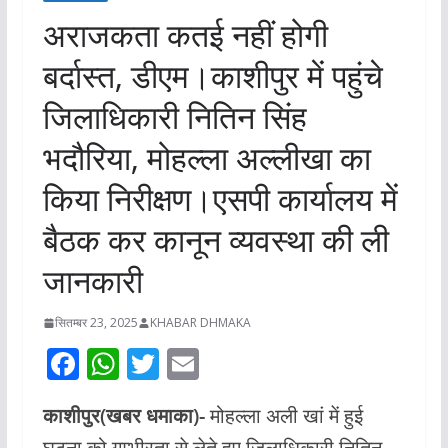
अराजकता कतई नहीं होगी
बर्दास्त, डीएम।काशीपुर में पहुंचे
जिलाधिकारी नितिन सिंह
भदौरिया, मोहल्ला अल्लीखा का
किया निरीक्षण।एसपी कार्यालय में
बैठक कर कानून व्यवस्था की ली
जानकारी
सितम्बर 23, 2025
KHABAR DHMAKA
F
W
T
E
ac
h
w
m
काशीपुर(खबर धमाका)-
मोहल्ला अली खां में हुई
e
at
itt
ai
घटना को गम्भीरता से लेते हुए जिलाधिकारी नितिन