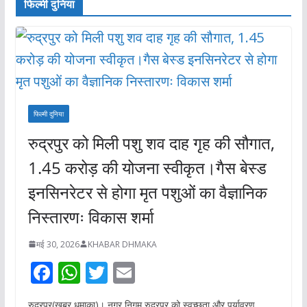
फिल्मी दुनिया
फिल्मी दुनिया
रुद्रपुर को मिली पशु शव दाह गृह की सौगात,
1.45 करोड़ की योजना स्वीकृत।गैस बेस्ड
इनसिनरेटर से होगा मृत पशुओं का वैज्ञानिक
निस्तारणः विकास शर्मा
मई 30, 2026
KHABAR DHMAKA
F
W
T
E
ac
h
w
m
रुद्रपुर(खबर धमाका)। नगर निगम रुद्रपुर को स्वच्छता और पर्यावरण