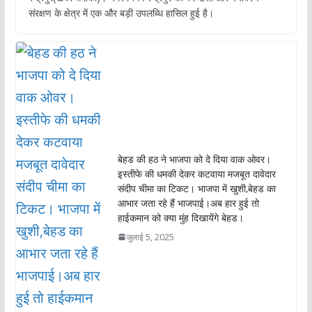
e
at
itt
ai
संरक्षण के क्षेत्र में एक और बड़ी उपलब्धि हासिल हुई है।
b
s
er
l
o
A
o
p
k
p
बेहड की हठ ने भाजपा को दे दिया वाक ओवर।
इस्तीफे की धमकी देकर कटवाया मजबूत दावेदार
संदीप चीमा का टिकट। भाजपा में खुशी,बेहड का
आभार जता रहे हैं भाजपाई।अब हार हुई तो
हाईकमान को क्या मुंह दिखायेंगे बेहड।
जुलाई 5, 2025