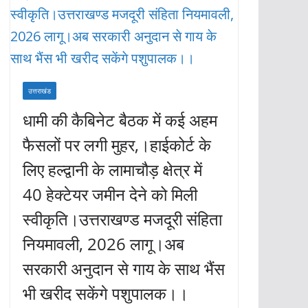
उत्तराखंड
धामी की कैबिनेट बैठक में कई अहम
फैसलों पर लगी मुहर,।हाईकोर्ट के
लिए हल्द्वानी के लामाचौड़ क्षेत्र में
40 हेक्टेयर जमीन देने को मिली
स्वीकृति।उत्तराखण्ड मजदूरी संहिता
नियमावली, 2026 लागू।अब
सरकारी अनुदान से गाय के साथ भैंस
भी खरीद सकेंगे पशुपालक।।
अगस्त 7, 2026
KHABAR DHMAKA
F
W
T
E
ac
h
w
m
नरेन्द्र राठौर (खबर धमाका)। मुख्यमंत्री पुष्कर सिंह धामी की