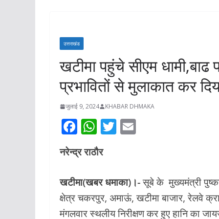
अरोरा ने प्रशासन
के साथ किया स्थल
रुद्रपुर डिग्री क
उत्तराखंड
जल्द शुरू होगा प्रव
खटीमा पहुंचे सीएम धामी,बाढ प्
निर्माण कार्य*
प्रभावितों से मुलाकात कर द
अगस्त 7, 2026
KHABAR 
जुलाई 9, 2024
KHABAR DHMAKA
F
W
T
E
ac
h
w
m
नरेन्द्र राठौर
e
at
itt
ai
b
s
er
l
खटीमा(खबर धमाका)।-
सूबे के मुख्यमंत्री पु
o
A
क्षेत्र चकरपुर, अमाऊं, खटीमा बाजार, रेलवे क
o
p
मंगलवार स्थलीय निरीक्षण कर हुए हानि का जायजा 