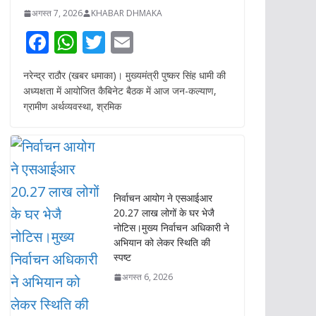
e
at
itt
ai
अध्यक्षता में आयोजित कैबिनेट बैठक में आज जन-कल्याण,
b
s
er
l
ग्रामीण अर्थव्यवस्था, श्रमिक
o
A
o
p
k
p
निर्वाचन आयोग ने एसआईआर
20.27 लाख लोगों के घर भेजै
नोटिस।मुख्य निर्वाचन अधिकारी ने
अभियान को लेकर स्थिति की
स्पष्ट
अगस्त 6, 2026
उत्तराखंड के धार्मिक स्थलों में