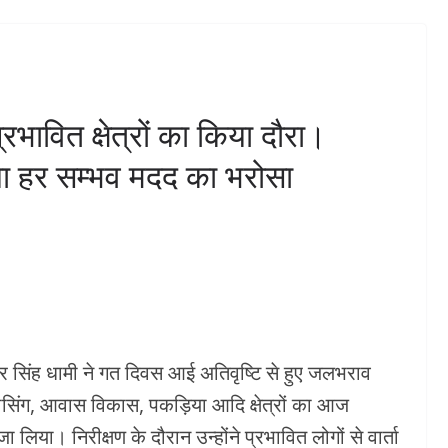
िक अधिकारियों
जमीन देने को मिली स्वीकृति।
 निरीक्षण,
उत्तराखण्ड मजदूरी संहिता
ॉलेज के पास
नियमावली, 2026 लागू।अब
ेश द्वार का
सरकारी अनुदान से गाय के साथ
रभावित क्षेत्रों का किया दौरा।
भैंस भी खरीद सकेंगे पशुपालक।
िया हर सम्भव मदद का भरोसा
DHMAKA
अगस्त 7, 2026
KHABAR DHMAKA
ष्कर सिंह धामी ने गत दिवस आई अतिवृष्टि से हुए जलभराव
्रासिंग, आवास विकास, पकड़िया आदि क्षेत्रों का आज
लिया। निरीक्षण के दौरान उन्होंने प्रभावित लोगों से वार्ता