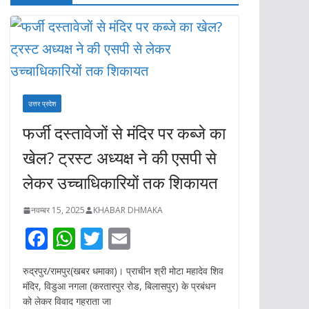
उत्तर प्रदेश
फर्जी दस्तावेजों से मंदिर पर कब्जे का
खेल? ट्रस्ट अध्यक्ष ने की एसपी से
लेकर उच्चाधिकारियों तक शिकायत
नवम्बर 15, 2025
KHABAR DHMAKA
F
W
T
E
ac
h
w
m
रुद्रपुर/रामपुर(खबर धमाका)। प्राचीन श्री मोटा महादेव शिव
e
at
itt
ai
मंदिर, विडुआ नगला (करतारपुर रोड, बिलासपुर) के प्रबंधन
b
s
er
l
को लेकर विवाद गहराता जा
o
A
o
p
k
p
कार्तिक पूर्णिमा पर बड़ा हादसा।
कालका-हाबडा ट्रेन की चपेट में