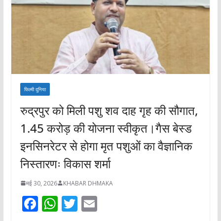
फिल्मी दुनिया
रुद्रपुर को मिली पशु शव दाह गृह की सौगात,
1.45 करोड़ की योजना स्वीकृत।गैस बेस्ड
इनसिनरेटर से होगा मृत पशुओं का वैज्ञानिक
निस्तारणः विकास शर्मा
मई 30, 2026
KHABAR DHMAKA
F
W
T
E
ac
h
w
m