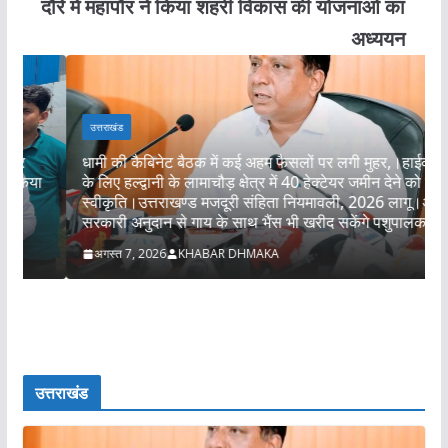
दौरे में महापौर ने किया शहरी विकास की योजनाओं का
अध्ययन
उत्तराखंड
धामी की कैबिनेट बैठक में कई अहम फैसलों पर लगी मुहर,।हाईकोर्ट
के लिए हल्द्वानी के लामाचौड़ क्षेत्र में 40 हेक्टेयर जमीन देने को मिली
स्वीकृति।उत्तराखण्ड मजदूरी संहिता नियमावली, 2026 लागू।अब
आ
सरकारी अनुदान से गाय के साथ भैंस भी खरीद सकेंगे पशुपालक।।
अगस्त 7, 2026
KHABAR DHMAKA
उत्तराखंड