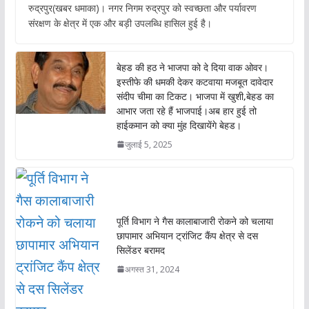
रुद्रपुर(खबर धमाका)। नगर निगम रुद्रपुर को स्वच्छता और पर्यावरण
e
at
itt
ai
संरक्षण के क्षेत्र में एक और बड़ी उपलब्धि हासिल हुई है।
b
s
er
l
o
A
बेहड की हठ ने भाजपा को दे दिया वाक ओवर।
o
p
इस्तीफे की धमकी देकर कटवाया मजबूत दावेदार
संदीप चीमा का टिकट। भाजपा में खुशी,बेहड का
k
p
आभार जता रहे हैं भाजपाई।अब हार हुई तो
हाईकमान को क्या मुंह दिखायेंगे बेहड।
जुलाई 5, 2025
पूर्ति विभाग ने गैस कालाबाजारी रोकने को चलाया
छापामार अभियान ट्रांजिट कैंप क्षेत्र से दस
सिलेंडर बरामद
अगस्त 31, 2024