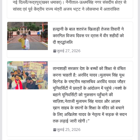
नई दिल्ली/रूद्रपुर(खबर धमाका)। नैनीताल-ऊधमसिंह नगर संसदीय क्षेत्र से
e
at
itt
ai
सांसद एवं पूर्व केंद्रीय राज्य मंत्री अजय भट्ट ने लोकसभा में अतारांकित
b
s
er
l
o
A
हल्द्वानी के बाल शतरंज खिलाड़ी तेजस तिवारी ने
o
p
कारगिल विजय दिवस पर द्रास में वीर शहीदों को
दी श्रद्धांजलि
k
p
जुलाई 27, 2026
तानाशाही सरकार देश के बच्चों को शिक्षा से वंचित
करना चाहती है: अरविंद यादव।मुलायम सिंह यूथ
ब्रिगेड के राष्ट्रीय महासचिव अरविंद यादव जौहर
यूनिवर्सिटी में छात्रों के आंदोलन में पहुंचे।नक्शे के
बहाने यूनिवर्सिटी को नुकसान पहुँचाने की
साज़िश,नेताजी मुलायम सिंह यादव और आज़म
ख़ान साहब के सपनों के शिक्षा के मंदिर को बचाने
के लिए अखिलेश यादव के नेतृत्व में सड़क से सदन
तक लड़ाई जारी रहेगी।”
जुलाई 25, 2026