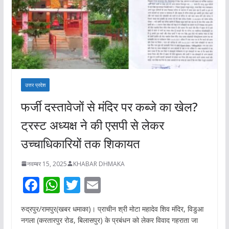
उत्तर प्रदेश
फर्जी दस्तावेजों से मंदिर पर कब्जे का खेल?
ट्रस्ट अध्यक्ष ने की एसपी से लेकर
उच्चाधिकारियों तक शिकायत
नवम्बर 15, 2025
KHABAR DHMAKA
F
W
T
E
ac
h
w
m
रुद्रपुर/रामपुर(खबर धमाका)। प्राचीन श्री मोटा महादेव शिव मंदिर, विडुआ
e
at
itt
ai
नगला (करतारपुर रोड, बिलासपुर) के प्रबंधन को लेकर विवाद गहराता जा