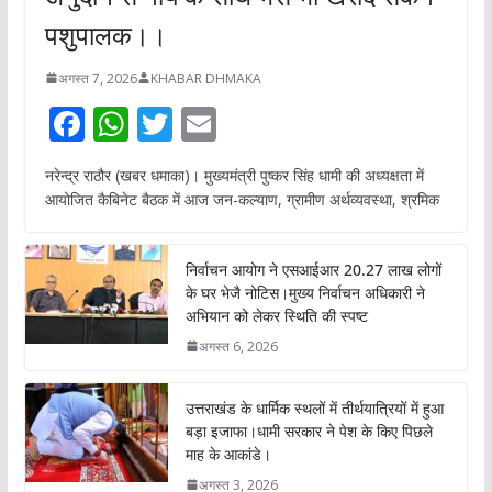
पशुपालक।।
अगस्त 7, 2026
KHABAR DHMAKA
F
W
T
E
ac
h
w
m
नरेन्द्र राठौर (खबर धमाका)। मुख्यमंत्री पुष्कर सिंह धामी की अध्यक्षता में
e
at
itt
ai
आयोजित कैबिनेट बैठक में आज जन-कल्याण, ग्रामीण अर्थव्यवस्था, श्रमिक
b
s
er
l
o
A
निर्वाचन आयोग ने एसआईआर 20.27 लाख लोगों
o
p
के घर भेजै नोटिस।मुख्य निर्वाचन अधिकारी ने
अभियान को लेकर स्थिति की स्पष्ट
k
p
अगस्त 6, 2026
उत्तराखंड के धार्मिक स्थलों में तीर्थयात्रियों में हुआ
बड़ा इजाफा।धामी सरकार ने पेश के किए पिछले
माह के आकांडे।
अगस्त 3, 2026