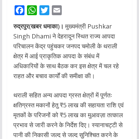
F
W
T
E
ac
h
w
m
रुद्रपुर(खबर धमाका)।
मुख्यमंत्री Pushkar
e
at
itt
ai
Singh Dhami ने देहरादून स्थित राज्य आपदा
b
s
er
l
परिचालन केंद्र पहुंचकर जनपद चमोली के थराली
o
A
क्षेत्र में आई प्राकृतिक आपदा के संबंध में
o
p
अधिकारियों के साथ बैठक कर इस क्षेत्र में चल रहे
k
p
राहत और बचाव कार्यों की समीक्षा की।
थराली सहित अन्य आपदा ग्रस्त क्षेत्रों में पूर्णतः
क्षतिग्रस्त मकानों हेतु ₹5 लाख की सहायता राशि एवं
मृतकों के परिजनों को ₹5 लाख का मुआवज़ा तत्काल
प्रभाव से जारी करने के निर्देश दिए। स्यानाचट्टी से
पानी की निकासी जल्द से जल्द सुनिश्चित करने के