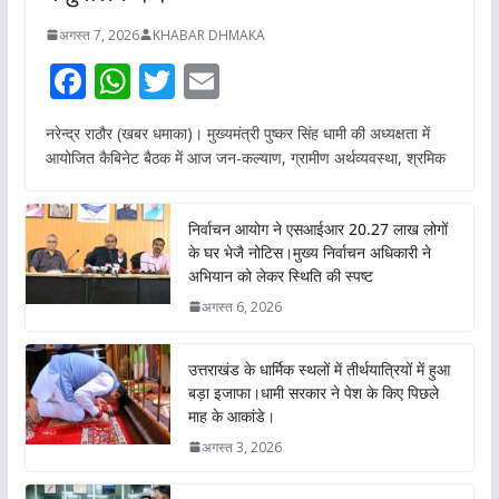
अगस्त 7, 2026
KHABAR DHMAKA
F
W
T
E
ac
h
w
m
नरेन्द्र राठौर (खबर धमाका)। मुख्यमंत्री पुष्कर सिंह धामी की अध्यक्षता में
e
at
itt
ai
आयोजित कैबिनेट बैठक में आज जन-कल्याण, ग्रामीण अर्थव्यवस्था, श्रमिक
b
s
er
l
o
A
निर्वाचन आयोग ने एसआईआर 20.27 लाख लोगों
o
p
के घर भेजै नोटिस।मुख्य निर्वाचन अधिकारी ने
अभियान को लेकर स्थिति की स्पष्ट
k
p
अगस्त 6, 2026
उत्तराखंड के धार्मिक स्थलों में तीर्थयात्रियों में हुआ
बड़ा इजाफा।धामी सरकार ने पेश के किए पिछले
माह के आकांडे।
अगस्त 3, 2026