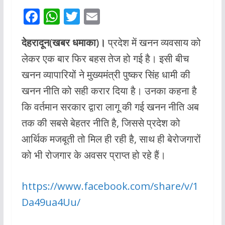
F
W
T
E
ac
h
w
m
देहरादून(खबर धमाका)।
प्रदेश में खनन व्यवसाय को
e
at
itt
ai
लेकर एक बार फिर बहस तेज हो गई है। इसी बीच
b
s
er
l
खनन व्यापारियों ने मुख्यमंत्री पुष्कर सिंह धामी की
o
A
खनन नीति को सही करार दिया है। उनका कहना है
o
p
कि वर्तमान सरकार द्वारा लागू की गई खनन नीति अब
k
p
तक की सबसे बेहतर नीति है, जिससे प्रदेश को
आर्थिक मजबूती तो मिल ही रही है, साथ ही बेरोजगारों
को भी रोजगार के अवसर प्राप्त हो रहे हैं।
https://www.facebook.com/share/v/1
Da49ua4Uu/