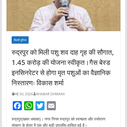
फिल्मी दुनिया
रुद्रपुर को मिली पशु शव दाह गृह की सौगात,
1.45 करोड़ की योजना स्वीकृत।गैस बेस्ड
इनसिनरेटर से होगा मृत पशुओं का वैज्ञानिक
निस्तारणः विकास शर्मा
मई 30, 2026
KHABAR DHMAKA
F
W
T
E
ac
h
w
m
रुद्रपुर(खबर धमाका)। नगर निगम रुद्रपुर को स्वच्छता और पर्यावरण
e
at
itt
ai
संरक्षण के क्षेत्र में एक और बड़ी उपलब्धि हासिल हुई है।