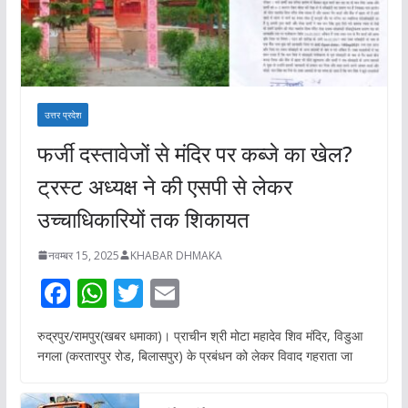
उत्तर प्रदेश
फर्जी दस्तावेजों से मंदिर पर कब्जे का खेल?
ट्रस्ट अध्यक्ष ने की एसपी से लेकर
उच्चाधिकारियों तक शिकायत
नवम्बर 15, 2025
KHABAR DHMAKA
F
W
T
E
ac
h
w
m
रुद्रपुर/रामपुर(खबर धमाका)। प्राचीन श्री मोटा महादेव शिव मंदिर, विडुआ
e
at
itt
ai
नगला (करतारपुर रोड, बिलासपुर) के प्रबंधन को लेकर विवाद गहराता जा
b
s
er
l