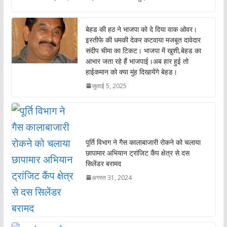
b
s
er
l
o
A
बेहड की हठ ने भाजपा को दे दिया वाक ओवर।
o
p
इस्तीफे की धमकी देकर कटवाया मजबूत दावेदार
संदीप चीमा का टिकट। भाजपा में खुशी,बेहड का
k
p
आभार जता रहे हैं भाजपाई।अब हार हुई तो
हाईकमान को क्या मुंह दिखायेंगे बेहड।
जुलाई 5, 2025
पूर्ति विभाग ने गैस कालाबाजारी रोकने को चलाया
छापामार अभियान ट्रांजिट कैंप क्षेत्र से दस
सिलेंडर बरामद
अगस्त 31, 2024