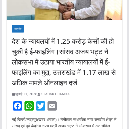
राष्ट्रीय
देश के न्यायलयों में 1.25 करोड़ केसों की हो
चुकी है ई-फाइलिंग।सांसद अजय भट्ट ने
लोकसभा में उठाया भारतीय न्यायालयों में ई-
फाइलिंग का मुद्दा, उत्तराखंड में 1.17 लाख से
अधिक मामले ऑनलाइन दर्ज
जुलाई 31, 2026
KHABAR DHMAKA
F
W
T
E
ac
h
w
m
नई दिल्ली/रूद्रपुर(खबर धमाका)। नैनीताल-ऊधमसिंह नगर संसदीय क्षेत्र से
e
at
itt
ai
सांसद एवं पूर्व केंद्रीय राज्य मंत्री अजय भट्ट ने लोकसभा में अतारांकित