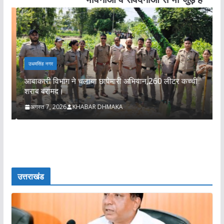
ट
उधमसिंह नगर
ली
आबाकारी विभाग ने चलाया छापेमारी अभियान,260 लीटर कच्ची
न
।
शराब बरामद।
भ
अगस्त 7, 2026
KHABAR DHMAKA
उत्तराखंड