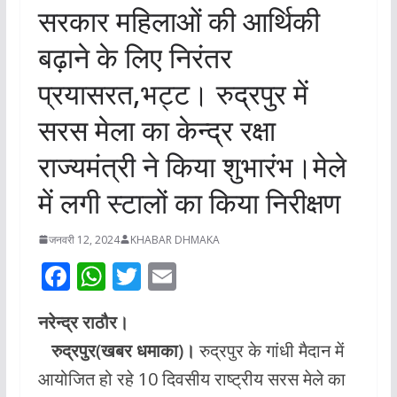
सरकार महिलाओं की आर्थिकी
बढ़ाने के लिए निरंतर
प्रयासरत,भट्ट। रुद्रपुर में
सरस मेला का केन्द्र रक्षा
राज्यमंत्री ने किया शुभारंभ।मेले
में लगी स्टालों का किया निरीक्षण
जनवरी 12, 2024
KHABAR DHMAKA
F
W
T
E
ac
h
w
m
नरेन्द्र राठौर।
e
at
itt
ai
रुद्रपुर(खबर धमाका)।
रुद्रपुर के गांधी मैदान में
b
s
er
l
आयोजित हो रहे 10 दिवसीय राष्ट्रीय सरस मेले का
o
A