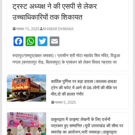
ट्रस्ट अध्यक्ष ने की एसपी से लेकर
उच्चाधिकारियों तक शिकायत
नवम्बर 15, 2025
KHABAR DHMAKA
F
W
T
E
ac
h
w
m
रुद्रपुर/रामपुर(खबर धमाका)। प्राचीन श्री मोटा महादेव शिव मंदिर, विडुआ
e
at
itt
ai
नगला (करतारपुर रोड, बिलासपुर) के प्रबंधन को लेकर विवाद गहराता जा
b
s
er
l
o
A
कार्तिक पूर्णिमा पर बड़ा हादसा।कालका-हाबडा
o
p
ट्रेन की चपेट में आने से 06 लोगों की मौके पर
मौत,दो की हालत गंभीर
k
p
नवम्बर 5, 2025
ठाकुरद्वारा में उत्कृष्ट लेखनी के लिए दर्जनों
पत्रकार हुए सम्मानित।यूपी उत्तराखंड की सीमा पर
समारोह का आयोजन,भारी जमावड़ा।ठाकुरद्वारा