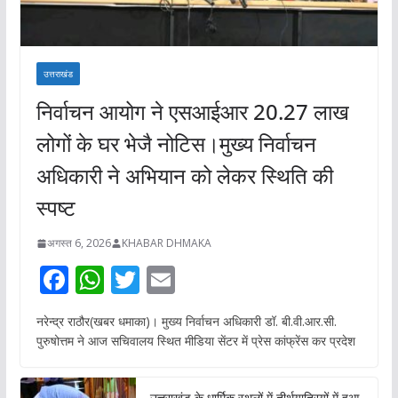
उत्तराखंड
निर्वाचन आयोग ने एसआईआर 20.27 लाख
लोगों के घर भेजै नोटिस।मुख्य निर्वाचन
अधिकारी ने अभियान को लेकर स्थिति की
स्पष्ट
अगस्त 6, 2026
KHABAR DHMAKA
F
W
T
E
ac
h
w
m
नरेन्द्र राठौर(खबर धमाका)। मुख्य निर्वाचन अधिकारी डॉ. बी.वी.आर.सी.
e
at
itt
ai
पुरुषोत्तम ने आज सचिवालय स्थित मीडिया सेंटर में प्रेस कांफ्रेंस कर प्रदेश
b
s
er
l
o
A
उत्तराखंड के धार्मिक स्थलों में तीर्थयात्रियों में हुआ