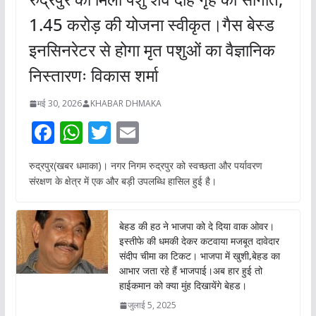
1.45 करोड़ की योजना स्वीकृत।गैस बेस्ड
इनसिनरेटर से होगा मृत पशुओं का वैज्ञानिक
निस्तारणः विकास शर्मा
मई 30, 2026
KHABAR DHMAKA
F
W
T
E
ac
h
w
m
रुद्रपुर(खबर धमाका)। नगर निगम रुद्रपुर को स्वच्छता और पर्यावरण
e
at
itt
ai
संरक्षण के क्षेत्र में एक और बड़ी उपलब्धि हासिल हुई है।
b
s
er
l
o
A
बेहड की हठ ने भाजपा को दे दिया वाक ओवर।
o
p
इस्तीफे की धमकी देकर कटवाया मजबूत दावेदार
संदीप चीमा का टिकट। भाजपा में खुशी,बेहड का
k
p
आभार जता रहे हैं भाजपाई।अब हार हुई तो
हाईकमान को क्या मुंह दिखायेंगे बेहड।
जुलाई 5, 2025