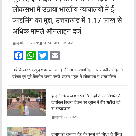
लोकसभा में उठाया भारतीय न्यायालयों में ई-
फाइलिंग का मुद्दा, उत्तराखंड में 1.17 लाख से
अधिक मामले ऑनलाइन दर्ज
जुलाई 31, 2026
KHABAR DHMAKA
F
W
T
E
ac
h
w
m
नई दिल्ली/रूद्रपुर(खबर धमाका)। नैनीताल-ऊधमसिंह नगर संसदीय क्षेत्र से
e
at
itt
ai
सांसद एवं पूर्व केंद्रीय राज्य मंत्री अजय भट्ट ने लोकसभा में अतारांकित
b
s
er
l
o
A
हल्द्वानी के बाल शतरंज खिलाड़ी तेजस तिवारी ने
o
p
कारगिल विजय दिवस पर द्रास में वीर शहीदों को
दी श्रद्धांजलि
k
p
जुलाई 27, 2026
तानाशाही सरकार देश के बच्चों को शिक्षा से वंचित