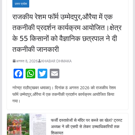
उत्तर प्रदेश
राजकीय रेशम फॉर्म उम्मेदपुर,औरैया में एक
तकनीकी प्रदर्शन कार्यक्रम आयोजित।क्षेत्र
के 55 किसानों को वैज्ञानिक छत्रपाल ने दी
तकनीकी जानकारी
अगस्त 8, 2026
KHABAR DHMAKA
F
W
T
E
ac
h
w
m
नरेन्द्र राठौर(खबर धमाका)। दिनांक 8 अगस्त 2026 को राजकीय रेशम
e
at
itt
ai
फॉर्म उम्मेदपुर,औरैया में एक तकनीकी प्रदर्शन कार्यक्रम आयोजित किया
b
s
er
l
गया।
o
A
o
p
फर्जी दस्तावेजों से मंदिर पर कब्जे का खेल? ट्रस्ट
अध्यक्ष ने की एसपी से लेकर उच्चाधिकारियों तक
k
p
शिकायत