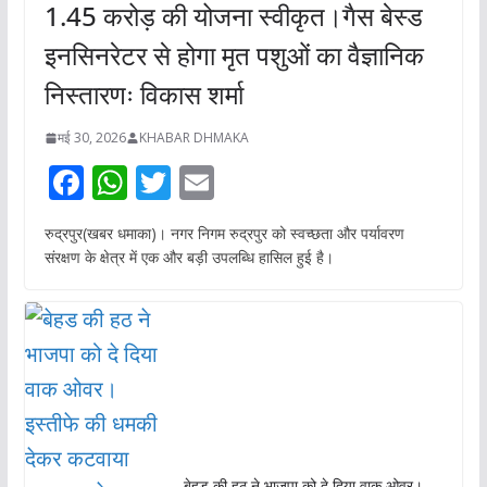
1.45 करोड़ की योजना स्वीकृत।गैस बेस्ड
इनसिनरेटर से होगा मृत पशुओं का वैज्ञानिक
निस्तारणः विकास शर्मा
मई 30, 2026
KHABAR DHMAKA
F
W
T
E
ac
h
w
m
रुद्रपुर(खबर धमाका)। नगर निगम रुद्रपुर को स्वच्छता और पर्यावरण
e
at
itt
ai
संरक्षण के क्षेत्र में एक और बड़ी उपलब्धि हासिल हुई है।
b
s
er
l
o
A
o
p
k
p
बेहड की हठ ने भाजपा को दे दिया वाक ओवर।