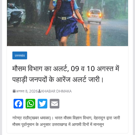
उत्तराखंड
मौसम विभाग का अलर्ट, 09 व 10 अगस्त में
पहाड़ी जनपदों के आरेंज अलर्ट जारी।
अगस्त 8, 2026
KHABAR DHMAKA
F
W
T
E
ac
h
w
m
नरेन्द्र राठौर(खबर धमाका)। भारत मौसम विज्ञान विभाग, देहरादून द्वारा जारी
e
at
itt
ai
मौसम पूर्वानुमान के अनुसार उत्तराखण्ड में आगामी दिनों में मानसून
b
s
er
l