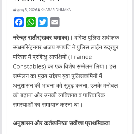
जुलाई 5, 2026
KHABAR DHMAKA
F
W
T
E
ac
h
w
m
नरेन्द्र राठौर(खबर धमाका)।
वरिष्ठ पुलिस अधीक्षक
e
at
itt
ai
ऊधमसिंहनगर अजय गणपति ने पुलिस लाईन रुद्रपुर
b
s
er
l
परिसर में प्रशिक्षु आरक्षियों (Trainee
o
A
Constables) का एक विशेष सम्मेलन लिया। इस
o
p
सम्मेलन का मुख्य उद्देश्य युवा पुलिसकर्मियों में
k
p
अनुशासन की भावना को सुदृढ़ करना, उनके मनोबल
को बढ़ाना और उनकी व्यक्तिगत व पारिवारिक
समस्याओं का समाधान करना था।
अनुशासन और कर्तव्यनिष्ठा सर्वोच्च प्राथमिकता