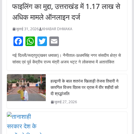
फाइलिंग का मुद्दा, उत्तराखंड में 1.17 लाख से
अधिक मामले ऑनलाइन दर्ज
जुलाई 31, 2026
KHABAR DHMAKA
F
W
T
E
ac
h
w
m
नई दिल्ली/रूद्रपुर(खबर धमाका)। नैनीताल-ऊधमसिंह नगर संसदीय क्षेत्र से
e
at
itt
ai
सांसद एवं पूर्व केंद्रीय राज्य मंत्री अजय भट्ट ने लोकसभा में अतारांकित
b
s
er
l
o
A
हल्द्वानी के बाल शतरंज खिलाड़ी तेजस तिवारी ने
o
p
कारगिल विजय दिवस पर द्रास में वीर शहीदों को
दी श्रद्धांजलि
k
p
जुलाई 27, 2026