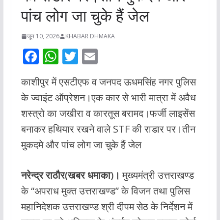
पांच लोग जा चुके हैं जेल
जून 10, 2026
KHABAR DHMAKA
F
W
T
E
ac
h
w
m
काशीपुर में एसटीएफ व जनपद ऊधमसिंह नगर पुलिस
e
at
itt
ai
के ज्वाइंट ऑप्रेशन।एक कार से भारी मात्रा में अवैध
b
s
er
l
शस्त्रो का जखीरा व कारतूस बरामद।फर्जी लाइसेंस
o
A
बनाकर हथियार रखने वाले STF की राडार पर।तीन
o
p
मुकदमे और पांच लोग जा चुके हैं जेल
k
p
नरेन्द्र राठौर(खबर धमाका)।
मुख्यमंत्री उत्तराखण्ड
के “अपराध मुक्त उत्तराखण्ड” के विजन तथा पुलिस
महानिदेशक उत्तराखण्ड श्री दीपम सेठ के निर्देशन में