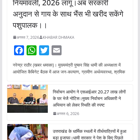
नियमावली, 2026 लागू।अब सरकारी
अनुदान से गाय के साथ भैंस भी खरीद सकेंगे
पशुपालक।।
अगस्त 7, 2026
KHABAR DHMAKA
F
W
T
E
ac
h
w
m
नरेन्द्र राठौर (खबर धमाका)। मुख्यमंत्री पुष्कर सिंह धामी की अध्यक्षता में
e
at
itt
ai
आयोजित कैबिनेट बैठक में आज जन-कल्याण, ग्रामीण अर्थव्यवस्था, श्रमिक
b
s
er
l
o
A
निर्वाचन आयोग ने एसआईआर 20.27 लाख लोगों
o
p
के घर भेजै नोटिस।मुख्य निर्वाचन अधिकारी ने
अभियान को लेकर स्थिति की स्पष्ट
k
p
अगस्त 6, 2026
उत्तराखंड के धार्मिक स्थलों में तीर्थयात्रियों में हुआ
बड़ा इजाफा।धामी सरकार ने पेश के किए पिछले