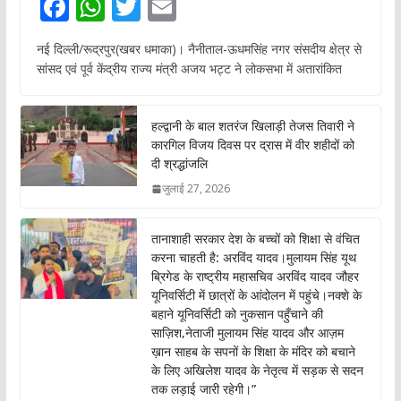
F
W
T
E
ac
h
w
m
नई दिल्ली/रूद्रपुर(खबर धमाका)। नैनीताल-ऊधमसिंह नगर संसदीय क्षेत्र से
e
at
itt
ai
सांसद एवं पूर्व केंद्रीय राज्य मंत्री अजय भट्ट ने लोकसभा में अतारांकित
b
s
er
l
o
A
हल्द्वानी के बाल शतरंज खिलाड़ी तेजस तिवारी ने
o
p
कारगिल विजय दिवस पर द्रास में वीर शहीदों को
दी श्रद्धांजलि
k
p
जुलाई 27, 2026
तानाशाही सरकार देश के बच्चों को शिक्षा से वंचित
करना चाहती है: अरविंद यादव।मुलायम सिंह यूथ
ब्रिगेड के राष्ट्रीय महासचिव अरविंद यादव जौहर
यूनिवर्सिटी में छात्रों के आंदोलन में पहुंचे।नक्शे के
बहाने यूनिवर्सिटी को नुकसान पहुँचाने की
साज़िश,नेताजी मुलायम सिंह यादव और आज़म
ख़ान साहब के सपनों के शिक्षा के मंदिर को बचाने
के लिए अखिलेश यादव के नेतृत्व में सड़क से सदन
तक लड़ाई जारी रहेगी।”