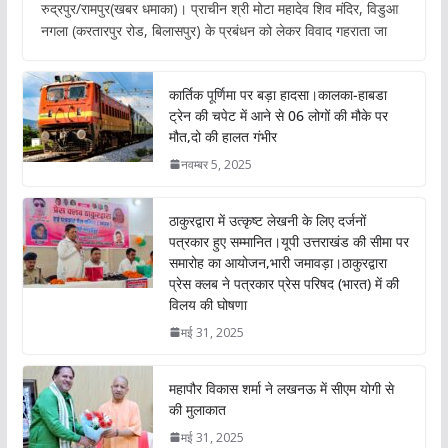
रुद्रपुर/रामपुर(खबर धमाका)। प्राचीन श्री मोटा महादेव शिव मंदिर, विडुआ
e
at
itt
ai
नगला (करतारपुर रोड, बिलासपुर) के प्रबंधन को लेकर विवाद गहराता जा
b
s
er
l
o
A
कार्तिक पूर्णिमा पर बड़ा हादसा।कालका-हाबडा
o
p
ट्रेन की चपेट में आने से 06 लोगों की मौके पर
मौत,दो की हालत गंभीर
k
p
नवम्बर 5, 2025
ठाकुरद्वारा में उत्कृष्ट लेखनी के लिए दर्जनों
पत्रकार हुए सम्मानित।यूपी उत्तराखंड की सीमा पर
समारोह का आयोजन,भारी जमावड़ा।ठाकुरद्वारा
प्रेस क्लब ने पत्रकार प्रेस परिषद (भारत) में की
विलय की घोषणा
मई 31, 2025
महापौर विकास शर्मा ने लखनऊ में सीएम योगी से
की मुलाकात
मई 31, 2025