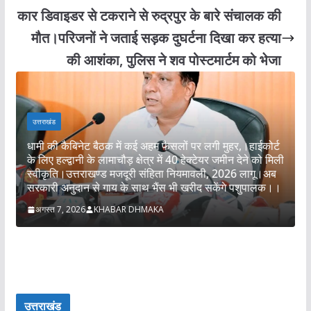
कार डिवाइडर से टकराने से रुद्रपुर के बारे संचालक की
मौत।परिजनों ने जताई सड़क दुघर्टना दिखा कर हत्या
की आशंका, पुलिस ने शव पोस्टमार्टम को भेजा
उत्तराखंड
धामी की कैबिनेट बैठक में कई अहम फैसलों पर लगी मुहर,।हाईकोर्ट
के लिए हल्द्वानी के लामाचौड़ क्षेत्र में 40 हेक्टेयर जमीन देने को मिली
स्वीकृति।उत्तराखण्ड मजदूरी संहिता नियमावली, 2026 लागू।अब
आ
सरकारी अनुदान से गाय के साथ भैंस भी खरीद सकेंगे पशुपालक।।
अगस्त 7, 2026
KHABAR DHMAKA
उत्तराखंड