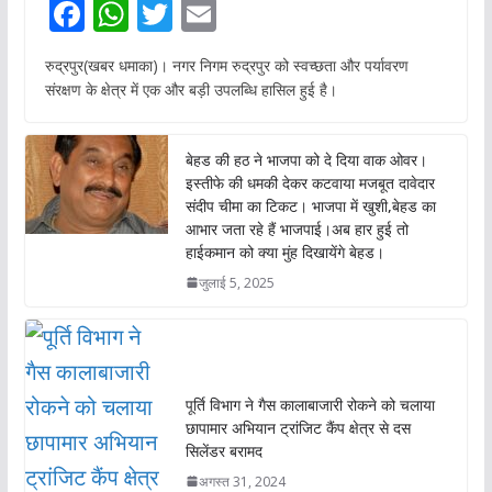
F
W
T
E
ac
h
w
m
रुद्रपुर(खबर धमाका)। नगर निगम रुद्रपुर को स्वच्छता और पर्यावरण
e
at
itt
ai
संरक्षण के क्षेत्र में एक और बड़ी उपलब्धि हासिल हुई है।
b
s
er
l
o
A
बेहड की हठ ने भाजपा को दे दिया वाक ओवर।
o
p
इस्तीफे की धमकी देकर कटवाया मजबूत दावेदार
संदीप चीमा का टिकट। भाजपा में खुशी,बेहड का
k
p
आभार जता रहे हैं भाजपाई।अब हार हुई तो
हाईकमान को क्या मुंह दिखायेंगे बेहड।
जुलाई 5, 2025
पूर्ति विभाग ने गैस कालाबाजारी रोकने को चलाया
छापामार अभियान ट्रांजिट कैंप क्षेत्र से दस
सिलेंडर बरामद
अगस्त 31, 2024