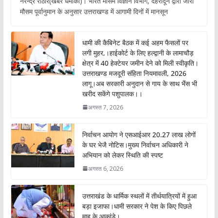
नरेन्द्र राठौर(खबर धमाका)। भारत मौसम विज्ञान विभाग, देहरादून द्वारा जारी
e
at
itt
ai
मौसम पूर्वानुमान के अनुसार उत्तराखण्ड में आगामी दिनों में मानसून
b
s
er
l
o
A
धामी की कैबिनेट बैठक में कई अहम फैसलों पर
o
p
लगी मुहर,।हाईकोर्ट के लिए हल्द्वानी के लामाचौड़
क्षेत्र में 40 हेक्टेयर जमीन देने को मिली स्वीकृति।
k
p
उत्तराखण्ड मजदूरी संहिता नियमावली, 2026
लागू।अब सरकारी अनुदान से गाय के साथ भैंस भी
खरीद सकेंगे पशुपालक।।
अगस्त 7, 2026
निर्वाचन आयोग ने एसआईआर 20.27 लाख लोगों
के घर भेजै नोटिस।मुख्य निर्वाचन अधिकारी ने
अभियान को लेकर स्थिति की स्पष्ट
अगस्त 6, 2026
उत्तराखंड के धार्मिक स्थलों में तीर्थयात्रियों में हुआ
बड़ा इजाफा।धामी सरकार ने पेश के किए पिछले
माह के आकांडे।