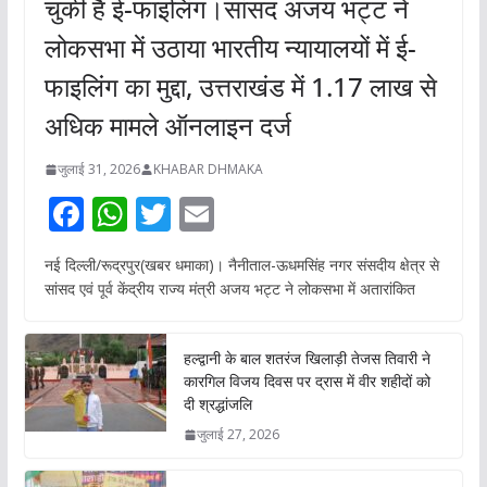
चुकी है ई-फाइलिंग।सांसद अजय भट्ट ने
लोकसभा में उठाया भारतीय न्यायालयों में ई-
फाइलिंग का मुद्दा, उत्तराखंड में 1.17 लाख से
अधिक मामले ऑनलाइन दर्ज
जुलाई 31, 2026
KHABAR DHMAKA
F
W
T
E
ac
h
w
m
नई दिल्ली/रूद्रपुर(खबर धमाका)। नैनीताल-ऊधमसिंह नगर संसदीय क्षेत्र से
e
at
itt
ai
सांसद एवं पूर्व केंद्रीय राज्य मंत्री अजय भट्ट ने लोकसभा में अतारांकित
b
s
er
l
o
A
हल्द्वानी के बाल शतरंज खिलाड़ी तेजस तिवारी ने
o
p
कारगिल विजय दिवस पर द्रास में वीर शहीदों को
दी श्रद्धांजलि
k
p
जुलाई 27, 2026