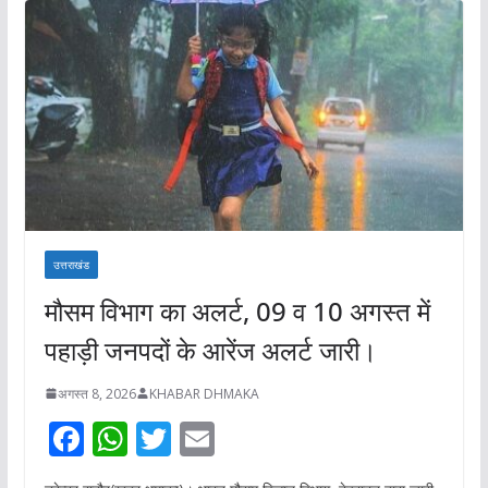
उत्तराखंड
मौसम विभाग का अलर्ट, 09 व 10 अगस्त में
पहाड़ी जनपदों के आरेंज अलर्ट जारी।
अगस्त 8, 2026
KHABAR DHMAKA
F
W
T
E
ac
h
w
m