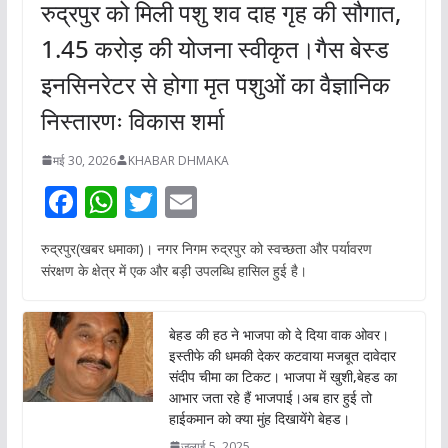
रुद्रपुर को मिली पशु शव दाह गृह की सौगात,
1.45 करोड़ की योजना स्वीकृत।गैस बेस्ड
इनसिनरेटर से होगा मृत पशुओं का वैज्ञानिक
निस्तारणः विकास शर्मा
मई 30, 2026
KHABAR DHMAKA
F
W
T
E
ac
h
w
m
रुद्रपुर(खबर धमाका)। नगर निगम रुद्रपुर को स्वच्छता और पर्यावरण
e
at
itt
ai
संरक्षण के क्षेत्र में एक और बड़ी उपलब्धि हासिल हुई है।
b
s
er
l
o
A
बेहड की हठ ने भाजपा को दे दिया वाक ओवर।
o
p
इस्तीफे की धमकी देकर कटवाया मजबूत दावेदार
संदीप चीमा का टिकट। भाजपा में खुशी,बेहड का
k
p
आभार जता रहे हैं भाजपाई।अब हार हुई तो
हाईकमान को क्या मुंह दिखायेंगे बेहड।
जुलाई 5, 2025