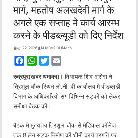
मार्ग, महतोष अलखदेवी मार्ग के
अगले एक सप्ताह मे कार्य आरम्भ
करने के पीडब्ल्यूडी को दिए निर्देश
जून 22, 2026
KHABAR DHMAKA
F
W
T
E
ac
h
w
m
रुद्रपुर(खबर धमाका)।
विधायक शिव अरोरा ने
e
at
itt
ai
त्रिशूल चौक स्थित लो.नी. वी कार्यालय मे पीडब्लूडी
b
s
er
l
विभाग के अधिकारियो संग विभिन्न सड़को को लेकर
o
A
समीक्षा बैठक की।
o
p
k
p
बैठक मे मुख्यतय त्रिशूल चौक से मेडिकल कॉलेज
तक 8 लेन सड़क निर्माण की धीमी कार्य प्रगति पर