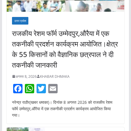
उत्तर प्रदेश
राजकीय रेशम फॉर्म उम्मेदपुर,औरैया में एक
तकनीकी प्रदर्शन कार्यक्रम आयोजित।क्षेत्र
के 55 किसानों को वैज्ञानिक छत्रपाल ने दी
तकनीकी जानकारी
अगस्त 8, 2026
KHABAR DHMAKA
F
W
T
E
ac
h
w
m
नरेन्द्र राठौर(खबर धमाका)। दिनांक 8 अगस्त 2026 को राजकीय रेशम
e
at
itt
ai
फॉर्म उम्मेदपुर,औरैया में एक तकनीकी प्रदर्शन कार्यक्रम आयोजित किया
b
s
er
l
गया।
o
A