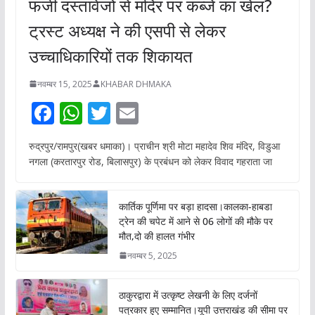
फर्जी दस्तावेजों से मंदिर पर कब्जे का खेल?
ट्रस्ट अध्यक्ष ने की एसपी से लेकर
उच्चाधिकारियों तक शिकायत
नवम्बर 15, 2025
KHABAR DHMAKA
F
W
T
E
ac
h
w
m
रुद्रपुर/रामपुर(खबर धमाका)। प्राचीन श्री मोटा महादेव शिव मंदिर, विडुआ
e
at
itt
ai
नगला (करतारपुर रोड, बिलासपुर) के प्रबंधन को लेकर विवाद गहराता जा
b
s
er
l
o
A
कार्तिक पूर्णिमा पर बड़ा हादसा।कालका-हाबडा
o
p
ट्रेन की चपेट में आने से 06 लोगों की मौके पर
मौत,दो की हालत गंभीर
k
p
नवम्बर 5, 2025
ठाकुरद्वारा में उत्कृष्ट लेखनी के लिए दर्जनों
पत्रकार हुए सम्मानित।यूपी उत्तराखंड की सीमा पर