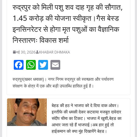
रुद्रपुर को मिली पशु शव दाह गृह की सौगात,
1.45 करोड़ की योजना स्वीकृत।गैस बेस्ड
इनसिनरेटर से होगा मृत पशुओं का वैज्ञानिक
निस्तारणः विकास शर्मा
मई 30, 2026
KHABAR DHMAKA
F
W
T
E
ac
h
w
m
रुद्रपुर(खबर धमाका)। नगर निगम रुद्रपुर को स्वच्छता और पर्यावरण
e
at
itt
ai
संरक्षण के क्षेत्र में एक और बड़ी उपलब्धि हासिल हुई है।
b
s
er
l
o
A
बेहड की हठ ने भाजपा को दे दिया वाक ओवर।
o
p
इस्तीफे की धमकी देकर कटवाया मजबूत दावेदार
संदीप चीमा का टिकट। भाजपा में खुशी,बेहड का
k
p
आभार जता रहे हैं भाजपाई।अब हार हुई तो
हाईकमान को क्या मुंह दिखायेंगे बेहड।