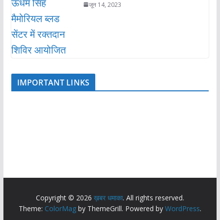
जून 14, 2023
IMPORTANT LINKS
Copyright © 2026
ख़बर धमाका
. All rights reserved.
Theme:
ColorMag
by ThemeGrill. Powered by
WordPress
.