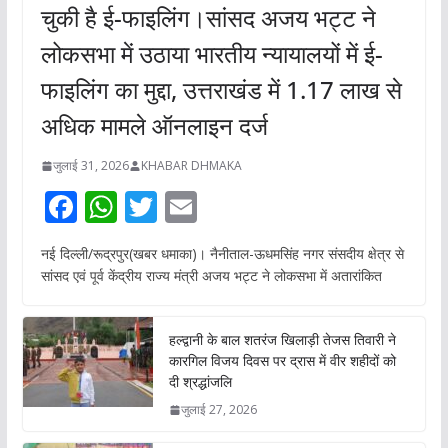
चुकी है ई-फाइलिंग।सांसद अजय भट्ट ने
लोकसभा में उठाया भारतीय न्यायालयों में ई-
फाइलिंग का मुद्दा, उत्तराखंड में 1.17 लाख से
अधिक मामले ऑनलाइन दर्ज
जुलाई 31, 2026
KHABAR DHMAKA
F
W
T
E
ac
h
w
m
नई दिल्ली/रूद्रपुर(खबर धमाका)। नैनीताल-ऊधमसिंह नगर संसदीय क्षेत्र से
e
at
itt
ai
सांसद एवं पूर्व केंद्रीय राज्य मंत्री अजय भट्ट ने लोकसभा में अतारांकित
b
s
er
l
o
A
हल्द्वानी के बाल शतरंज खिलाड़ी तेजस तिवारी ने
o
p
कारगिल विजय दिवस पर द्रास में वीर शहीदों को
दी श्रद्धांजलि
k
p
जुलाई 27, 2026