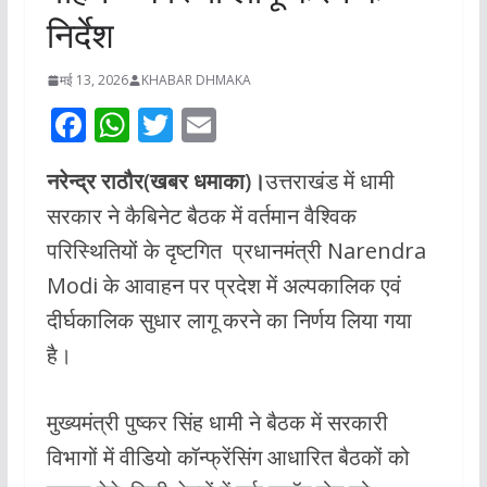
निर्देश
मई 13, 2026
KHABAR DHMAKA
F
W
T
E
ac
h
w
m
नरेन्द्र राठौर(खबर धमाका)।
उत्तराखंड में धामी
e
at
itt
ai
सरकार ने कैबिनेट बैठक में वर्तमान वैश्विक
b
s
er
l
परिस्थितियों के दृष्टगित प्रधानमंत्री Narendra
o
A
Modi के आवाहन पर प्रदेश में अल्पकालिक एवं
o
p
दीर्घकालिक सुधार लागू करने का निर्णय लिया गया
k
p
है।
मुख्यमंत्री पुष्कर सिंह धामी ने बैठक में सरकारी
विभागों में वीडियो कॉन्फ्रेंसिंग आधारित बैठकों को