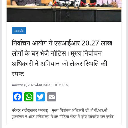
उत्तराखंड
निर्वाचन आयोग ने एसआईआर 20.27 लाख
लोगों के घर भेजै नोटिस।मुख्य निर्वाचन
अधिकारी ने अभियान को लेकर स्थिति की
स्पष्ट
अगस्त 6, 2026
KHABAR DHMAKA
F
W
T
E
ac
h
w
m
नरेन्द्र राठौर(खबर धमाका)। मुख्य निर्वाचन अधिकारी डॉ. बी.वी.आर.सी.
e
at
itt
ai
पुरुषोत्तम ने आज सचिवालय स्थित मीडिया सेंटर में प्रेस कांफ्रेंस कर प्रदेश
b
s
er
l