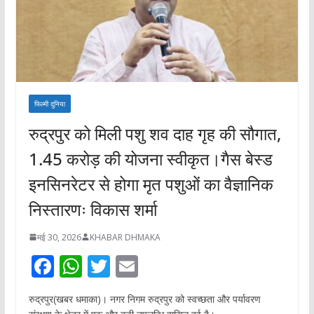
फिल्मी दुनिया
रुद्रपुर को मिली पशु शव दाह गृह की सौगात,
1.45 करोड़ की योजना स्वीकृत।गैस बेस्ड
इनसिनरेटर से होगा मृत पशुओं का वैज्ञानिक
निस्तारणः विकास शर्मा
मई 30, 2026
KHABAR DHMAKA
F
W
T
E
ac
h
w
m
रुद्रपुर(खबर धमाका)। नगर निगम रुद्रपुर को स्वच्छता और पर्यावरण
e
at
itt
ai