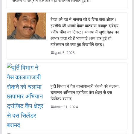
संरक्षण के क्षेत्र में एक और बड़ी उपलब्धि हासिल हुई है।
b
s
er
l
o
A
बेहड की हठ ने भाजपा को दे दिया वाक ओवर।
o
p
इस्तीफे की धमकी देकर कटवाया मजबूत दावेदार
संदीप चीमा का टिकट। भाजपा में खुशी,बेहड का
k
p
आभार जता रहे हैं भाजपाई।अब हार हुई तो
हाईकमान को क्या मुंह दिखायेंगे बेहड।
जुलाई 5, 2025
पूर्ति विभाग ने गैस कालाबाजारी रोकने को चलाया
छापामार अभियान ट्रांजिट कैंप क्षेत्र से दस
सिलेंडर बरामद
अगस्त 31, 2024