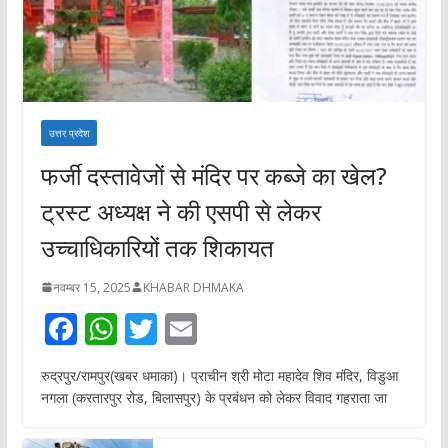
उत्तर प्रदेश
फर्जी दस्तावेजों से मंदिर पर कब्जे का खेल?
ट्रस्ट अध्यक्ष ने की एसपी से लेकर
उच्चाधिकारियों तक शिकायत
नवम्बर 15, 2025
KHABAR DHMAKA
F
W
T
E
ac
h
w
m
रुद्रपुर/रामपुर(खबर धमाका)। प्राचीन श्री मोटा महादेव शिव मंदिर, विडुआ
e
at
itt
ai
नगला (करतारपुर रोड, बिलासपुर) के प्रबंधन को लेकर विवाद गहराता जा
b
s
er
l