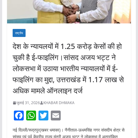
राष्ट्रीय
देश के न्यायलयों में 1.25 करोड़ केसों की हो
चुकी है ई-फाइलिंग।सांसद अजय भट्ट ने
लोकसभा में उठाया भारतीय न्यायालयों में ई-
फाइलिंग का मुद्दा, उत्तराखंड में 1.17 लाख से
अधिक मामले ऑनलाइन दर्ज
जुलाई 31, 2026
KHABAR DHMAKA
F
W
T
E
ac
h
w
m
नई दिल्ली/रूद्रपुर(खबर धमाका)। नैनीताल-ऊधमसिंह नगर संसदीय क्षेत्र से
e
at
itt
ai
सांसद एवं पूर्व केंद्रीय राज्य मंत्री अजय भट्ट ने लोकसभा में अतारांकित