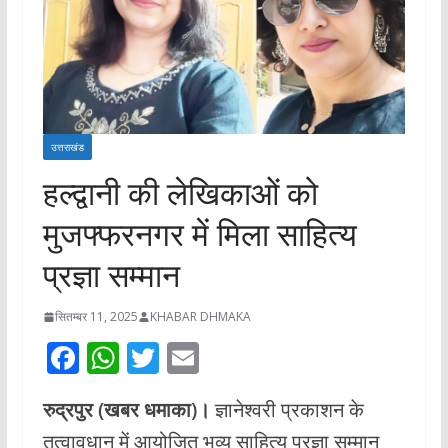
उत्तराखंड
हल्द्वानी की लेखिकाओं को
मुजफ्फरनगर में मिला साहित्य
प्रज्ञा सम्मान
सितम्बर 11, 2025
KHABAR DHMAKA
F
W
T
E
ac
h
w
m
रुद्रपुर (खबर धमाका)।
ज्ञानेश्वरी प्रकाशन के
e
at
itt
ai
तत्वावधान में आयोजित भव्य साहित्य प्रज्ञा सम्मान