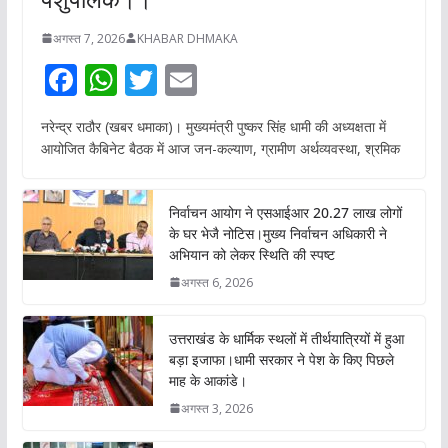
अगस्त 7, 2026
KHABAR DHMAKA
F
W
T
E
ac
h
w
m
नरेन्द्र राठौर (खबर धमाका)। मुख्यमंत्री पुष्कर सिंह धामी की अध्यक्षता में
e
at
itt
ai
आयोजित कैबिनेट बैठक में आज जन-कल्याण, ग्रामीण अर्थव्यवस्था, श्रमिक
b
s
er
l
o
A
निर्वाचन आयोग ने एसआईआर 20.27 लाख लोगों
o
p
के घर भेजै नोटिस।मुख्य निर्वाचन अधिकारी ने
अभियान को लेकर स्थिति की स्पष्ट
k
p
अगस्त 6, 2026
उत्तराखंड के धार्मिक स्थलों में तीर्थयात्रियों में हुआ
बड़ा इजाफा।धामी सरकार ने पेश के किए पिछले
माह के आकांडे।
अगस्त 3, 2026