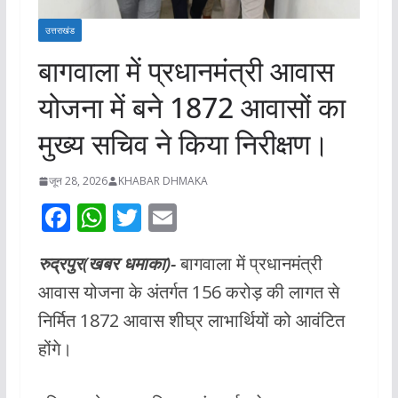
उत्तराखंड
बागवाला में प्रधानमंत्री आवास
योजना में बने 1872 आवासों का
मुख्य सचिव ने किया निरीक्षण।
जून 28, 2026
KHABAR DHMAKA
F
W
T
E
ac
h
w
m
रुद्रपुर(खबर धमाका)-
बागवाला में प्रधानमंत्री
e
at
itt
ai
आवास योजना के अंतर्गत 156 करोड़ की लागत से
b
s
er
l
निर्मित 1872 आवास शीघ्र लाभार्थियों को आवंटित
o
A
होंगे।
o
p
k
p