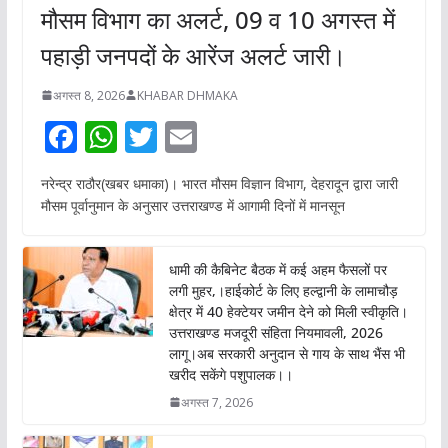
मौसम विभाग का अलर्ट, 09 व 10 अगस्त में
पहाड़ी जनपदों के आरेंज अलर्ट जारी।
अगस्त 8, 2026
KHABAR DHMAKA
F
W
T
E
ac
h
w
m
नरेन्द्र राठौर(खबर धमाका)। भारत मौसम विज्ञान विभाग, देहरादून द्वारा जारी
e
at
itt
ai
मौसम पूर्वानुमान के अनुसार उत्तराखण्ड में आगामी दिनों में मानसून
b
s
er
l
o
A
धामी की कैबिनेट बैठक में कई अहम फैसलों पर
o
p
लगी मुहर,।हाईकोर्ट के लिए हल्द्वानी के लामाचौड़
क्षेत्र में 40 हेक्टेयर जमीन देने को मिली स्वीकृति।
k
p
उत्तराखण्ड मजदूरी संहिता नियमावली, 2026
लागू।अब सरकारी अनुदान से गाय के साथ भैंस भी
खरीद सकेंगे पशुपालक।।
अगस्त 7, 2026