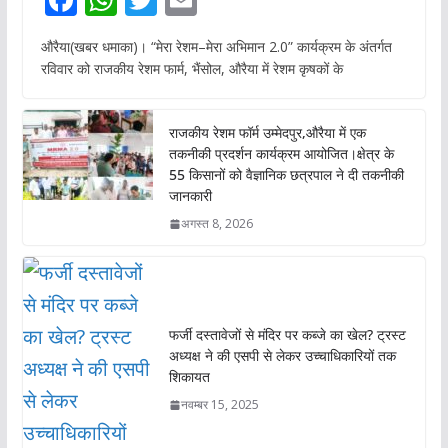
ac
h
w
m
औरैया(खबर धमाका)। “मेरा रेशम–मेरा अभिमान 2.0” कार्यक्रम के अंतर्गत
e
at
itt
ai
रविवार को राजकीय रेशम फार्म, भैंसोल, औरैया में रेशम कृषकों के
b
s
er
l
o
A
राजकीय रेशम फॉर्म उम्मेदपुर,औरैया में एक
o
p
तकनीकी प्रदर्शन कार्यक्रम आयोजित।क्षेत्र के
55 किसानों को वैज्ञानिक छत्रपाल ने दी तकनीकी
k
p
जानकारी
अगस्त 8, 2026
फर्जी दस्तावेजों से मंदिर पर कब्जे का खेल? ट्रस्ट
अध्यक्ष ने की एसपी से लेकर उच्चाधिकारियों तक
शिकायत
नवम्बर 15, 2025