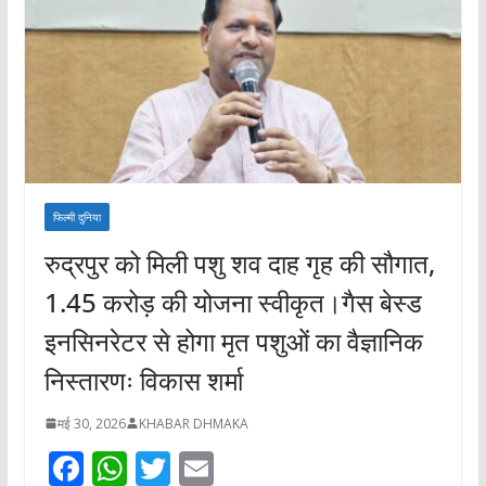
फिल्मी दुनिया
रुद्रपुर को मिली पशु शव दाह गृह की सौगात,
1.45 करोड़ की योजना स्वीकृत।गैस बेस्ड
इनसिनरेटर से होगा मृत पशुओं का वैज्ञानिक
निस्तारणः विकास शर्मा
मई 30, 2026
KHABAR DHMAKA
F
W
T
E