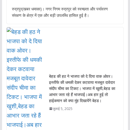
ac
h
w
m
रुद्रपुर(खबर धमाका)। नगर निगम रुद्रपुर को स्वच्छता और पर्यावरण
e
at
itt
ai
संरक्षण के क्षेत्र में एक और बड़ी उपलब्धि हासिल हुई है।
b
s
er
l
o
A
o
p
k
p
बेहड की हठ ने भाजपा को दे दिया वाक ओवर।
इस्तीफे की धमकी देकर कटवाया मजबूत दावेदार
संदीप चीमा का टिकट। भाजपा में खुशी,बेहड का
आभार जता रहे हैं भाजपाई।अब हार हुई तो
हाईकमान को क्या मुंह दिखायेंगे बेहड।
जुलाई 5, 2025