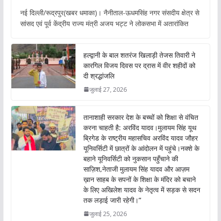
ac
h
w
m
नई दिल्ली/रूद्रपुर(खबर धमाका)। नैनीताल-ऊधमसिंह नगर संसदीय क्षेत्र से
e
at
itt
ai
सांसद एवं पूर्व केंद्रीय राज्य मंत्री अजय भट्ट ने लोकसभा में अतारांकित
b
s
er
l
o
A
हल्द्वानी के बाल शतरंज खिलाड़ी तेजस तिवारी ने
o
p
कारगिल विजय दिवस पर द्रास में वीर शहीदों को
दी श्रद्धांजलि
k
p
जुलाई 27, 2026
तानाशाही सरकार देश के बच्चों को शिक्षा से वंचित
करना चाहती है: अरविंद यादव।मुलायम सिंह यूथ
ब्रिगेड के राष्ट्रीय महासचिव अरविंद यादव जौहर
यूनिवर्सिटी में छात्रों के आंदोलन में पहुंचे।नक्शे के
बहाने यूनिवर्सिटी को नुकसान पहुँचाने की
साज़िश,नेताजी मुलायम सिंह यादव और आज़म
ख़ान साहब के सपनों के शिक्षा के मंदिर को बचाने
के लिए अखिलेश यादव के नेतृत्व में सड़क से सदन
तक लड़ाई जारी रहेगी।”
जुलाई 25, 2026