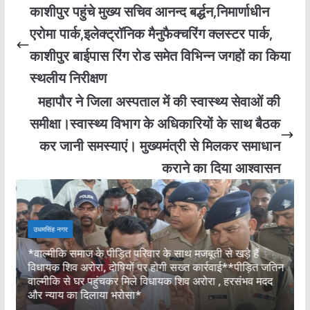
काशीपुर पहुंचे मुख्य सचिव आनन्द बर्द्धन,निमार्णाधीन
एरोमा पार्क,इलेक्ट्रॉनिक मैनुफैक्चरिंग क्लस्टर पार्क,
काशीपुर बाईपास रिंग रोड समेत विभिन्न जगहों का किया
स्थलीय निरीक्षण
महापौर ने जिला अस्पताल में की स्वास्थ्य सेवाओं की
समीक्षा।स्वास्थ्य विभाग के अधिकारियों के साथ बैठक
कर जानी समस्याएं। मुख्यमंत्री से मिलकर समाधान
कराने का दिया आश्वासन
उधमसिंह नगर
*वाल्मीकि समाज के पीड़ित परिवार के साथ मजबूती से खड़े हैं
म
विधायक शिव अरोरा, दोषियों पर होगी सख्त कार्रवाई**पीड़ित जतिन
न
वाल्मीकि से घर पहुंचकर मिले विधायक शिव अरोरा , हरसंभव मदद
न
और न्याय का दिलाया भरोसा*
स