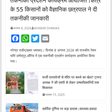
तकनीकी प्रदर्शन कार्यक्रम आयोजित।क्षेत्र
के 55 किसानों को वैज्ञानिक छत्रपाल ने दी
तकनीकी जानकारी
अगस्त 8, 2026
KHABAR DHMAKA
F
W
T
E
ac
h
w
m
नरेन्द्र राठौर(खबर धमाका)। दिनांक 8 अगस्त 2026 को राजकीय रेशम
e
at
itt
ai
फॉर्म उम्मेदपुर,औरैया में एक तकनीकी प्रदर्शन कार्यक्रम आयोजित किया
b
s
er
l
गया।
o
A
o
p
फर्जी दस्तावेजों से मंदिर पर कब्जे का खेल? ट्रस्ट
अध्यक्ष ने की एसपी से लेकर उच्चाधिकारियों तक
k
p
शिकायत
नवम्बर 15, 2025
कार्तिक पूर्णिमा पर बड़ा हादसा।कालका-हाबडा