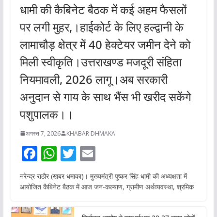
धामी की कैबिनेट बैठक में कई अहम फैसलों
पर लगी मुहर,।हाईकोर्ट के लिए हल्द्वानी के
लामाचौड़ क्षेत्र में 40 हेक्टेयर जमीन देने को
मिली स्वीकृति।उत्तराखण्ड मजदूरी संहिता
नियमावली, 2026 लागू।अब सरकारी
अनुदान से गाय के साथ भैंस भी खरीद सकेंगे
पशुपालक।।
अगस्त 7, 2026
KHABAR DHMAKA
F
W
T
E
ac
h
w
m
नरेन्द्र राठौर (खबर धमाका)। मुख्यमंत्री पुष्कर सिंह धामी की अध्यक्षता में
e
at
itt
ai
आयोजित कैबिनेट बैठक में आज जन-कल्याण, ग्रामीण अर्थव्यवस्था, श्रमिक
b
s
er
l
o
A