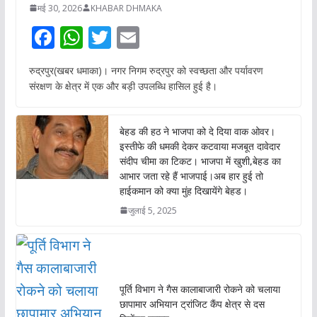
मई 30, 2026
KHABAR DHMAKA
F
W
T
E
ac
h
w
m
रुद्रपुर(खबर धमाका)। नगर निगम रुद्रपुर को स्वच्छता और पर्यावरण
e
at
itt
ai
संरक्षण के क्षेत्र में एक और बड़ी उपलब्धि हासिल हुई है।
b
s
er
l
o
A
बेहड की हठ ने भाजपा को दे दिया वाक ओवर।
o
p
इस्तीफे की धमकी देकर कटवाया मजबूत दावेदार
संदीप चीमा का टिकट। भाजपा में खुशी,बेहड का
k
p
आभार जता रहे हैं भाजपाई।अब हार हुई तो
हाईकमान को क्या मुंह दिखायेंगे बेहड।
जुलाई 5, 2025
पूर्ति विभाग ने गैस कालाबाजारी रोकने को चलाया
छापामार अभियान ट्रांजिट कैंप क्षेत्र से दस