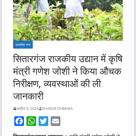
उधमसिंह नगर
सितारगंज राजकीय उद्यान में कृषि
मंत्री गणेश जोशी ने किया औचक
निरीक्षण, व्यवस्थाओं की ली
जानकारी
अप्रैल 9, 2026
KHABAR DHMAKA
F
W
T
E
ac
h
w
m