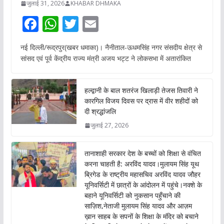
जुलाई 31, 2026
KHABAR DHMAKA
F
W
T
E
ac
h
w
m
नई दिल्ली/रूद्रपुर(खबर धमाका)। नैनीताल-ऊधमसिंह नगर संसदीय क्षेत्र से
e
at
itt
ai
सांसद एवं पूर्व केंद्रीय राज्य मंत्री अजय भट्ट ने लोकसभा में अतारांकित
b
s
er
l
o
A
हल्द्वानी के बाल शतरंज खिलाड़ी तेजस तिवारी ने
o
p
कारगिल विजय दिवस पर द्रास में वीर शहीदों को
दी श्रद्धांजलि
k
p
जुलाई 27, 2026
तानाशाही सरकार देश के बच्चों को शिक्षा से वंचित
करना चाहती है: अरविंद यादव।मुलायम सिंह यूथ
ब्रिगेड के राष्ट्रीय महासचिव अरविंद यादव जौहर
यूनिवर्सिटी में छात्रों के आंदोलन में पहुंचे।नक्शे के
बहाने यूनिवर्सिटी को नुकसान पहुँचाने की
साज़िश,नेताजी मुलायम सिंह यादव और आज़म
ख़ान साहब के सपनों के शिक्षा के मंदिर को बचाने