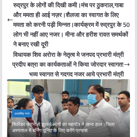
रुद्रपुर के लोगों की दिखी कमी।मंच पर ठुकराल,गाबा
और ममता ही आई नज़र।शैलजा का स्वागत के लिए
ममता को करनी पड़ी मिन्नत।कार्यक्रम में रुद्रपुर के 50
लोग भी नहीं आए नजर। मीना और हरीश रावत समर्थकों
ने बनाए रखी दूरी
विधायक शिव अरोरा के नेतृत्व मे जनपद प्रभारी मंत्री
प्रदीप बत्रा का कार्यकताओं ने किया जोरदार स्वागत!
भव्य स्वागत से गदगद नजर आये प्रभारी मंत्री
र
उधमसिंह नगर
व
े
सिलेंडर फटने से झुलसे लोगों का महापौर ने जाना हाल।जिला
स
अस्पताल में बर्निंग यूनिट के लिए करेंगे प्रयास
न