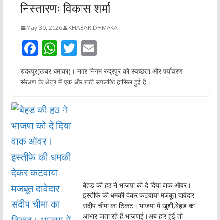
निस्तारणः विकास शर्मा
May 30, 2026
KHABAR DHMAKA
F
W
T
E
ac
h
w
m
रुद्रपुर(खबर धमाका)। नगर निगम रुद्रपुर को स्वच्छता और पर्यावरण
e
at
itt
ai
संरक्षण के क्षेत्र में एक और बड़ी उपलब्धि हासिल हुई है।
b
s
er
l
o
A
o
p
k
p
बेहड की हठ ने भाजपा को दे दिया वाक ओवर।
इस्तीफे की धमकी देकर कटवाया मजबूत दावेदार
संदीप चीमा का टिकट। भाजपा में खुशी,बेहड का
आभार जता रहे हैं भाजपाई।अब हार हुई तो