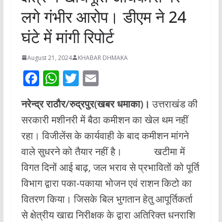
लगे गंभीर आरोप। डीएम ने 24
घंटे में मांगी रिपोर्ट
August 21, 2024
KHABAR DHMAKA
F
W
T
E
ac
h
w
m
नरेन्द्र राठौर/रुद्रपुर(खबर धमाका)।
उत्तराखंड की
e
at
itt
ai
सरकारी मशीनरी में बैठा कमीशन का खेल थम नहीं
b
s
er
l
रहा। विजीलेंस के कार्यवाही के बाद कमीशन मांगने
o
A
वाले सुधरने को तैयार नहीं है। खटीमा में
o
p
विगत दिनों आई बाढ़, जल भराव से प्रभावितों को पूर्ति
k
p
विभाग द्वारा पका-पकाया भोजन एवं राशन किटो का
वितरण किया। जिसके बिल भुगतान हेतु आपूर्तिकर्ता
से क्षेत्रीय खाद्य निरीक्षक के द्वारा अतिरिक्त धनराशि