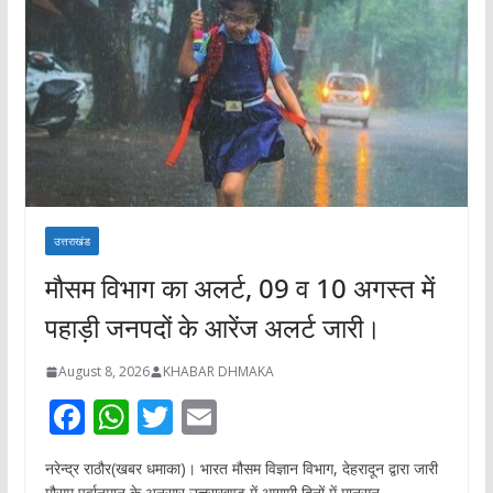
उत्तराखंड
मौसम विभाग का अलर्ट, 09 व 10 अगस्त में
पहाड़ी जनपदों के आरेंज अलर्ट जारी।
August 8, 2026
KHABAR DHMAKA
F
W
T
E
ac
h
w
m
नरेन्द्र राठौर(खबर धमाका)। भारत मौसम विज्ञान विभाग, देहरादून द्वारा जारी
e
at
itt
ai
मौसम पूर्वानुमान के अनुसार उत्तराखण्ड में आगामी दिनों में मानसून