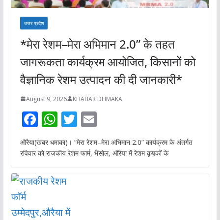
उत्तर प्रदेश
*मेरा रेशम–मेरा अभिमान 2.0” के तहत
जागरूकता कार्यक्रम आयोजित, किसानों को
वैज्ञानिक रेशम उत्पादन की दी जानकारी*
August 9, 2026
KHABAR DHMAKA
F
W
T
E
ac
h
w
m
औरैया(खबर धमाका)। “मेरा रेशम–मेरा अभिमान 2.0” कार्यक्रम के अंतर्गत
e
at
itt
ai
रविवार को राजकीय रेशम फार्म, भैंसोल, औरैया में रेशम कृषकों के
b
s
er
l
o
A
o
p
k
p