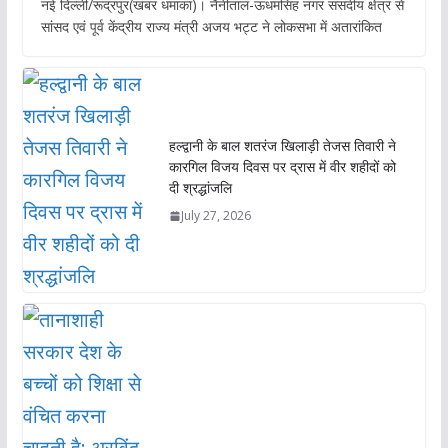
नई दिल्ली/रूद्रपुर(खबर धमाका)। नैनीताल-ऊधमसिंह नगर संसदीय क्षेत्र से
e
at
itt
ai
सांसद एवं पूर्व केंद्रीय राज्य मंत्री अजय भट्ट ने लोकसभा में अतारांकित
b
s
er
l
o
A
o
p
k
p
हल्द्वानी के बाल शतरंज खिलाड़ी तेजस तिवारी ने
कारगिल विजय दिवस पर द्रास में वीर शहीदों को
दी श्रद्धांजलि
July 27, 2026