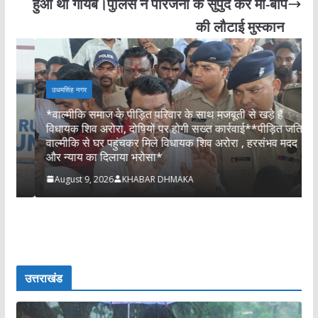
हुआ था गायब।पुलिस ने परिजनों के सुपुर्द कर मां-बाप
की लौटाई मुस्कान
उधमसिंह नगर
*वाल्मीकि समाज के पीड़ित परिवार के साथ मजबूती से खड़े हैं
म
विधायक शिव अरोरा, दोषियों पर होगी सख्त कार्रवाई**पीड़ित जतिन
न
वाल्मीकि से घर पहुंचकर मिले विधायक शिव अरोरा , हरसंभव मदद
न
और न्याय का दिलाया भरोसा*
स
August 9, 2026
KHABAR DHMAKA
उत्तराखंड