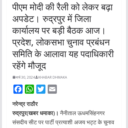
पीएम मोदी की रैली को लेकर बढ़ा
अपडेट। रुद्रपुर में जिला
कार्यालय पर बड़ी बैठक आज।
प्रदेश, लोकसभा चुनाव प्रबंधन
समिति के आलावा यह पदाधिकारी
रहेंगे मौजूद
मार्च 30, 2024
KHABAR DHMAKA
F
W
T
E
ac
h
w
m
नरेन्द्र राठौर
e
at
itt
ai
रुद्रपुर(खबर धमाका)।
नैनीताल ऊधमसिंहनगर
b
s
er
l
संसदीय सीट पर पार्टी प्रत्याशी अजय भट्ट के चुनाव
o
A