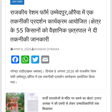
उत्तर प्रदेश
राजकीय रेशम फॉर्म उम्मेदपुर,औरैया में एक
तकनीकी प्रदर्शन कार्यक्रम आयोजित।क्षेत्र
के 55 किसानों को वैज्ञानिक छत्रपाल ने दी
तकनीकी जानकारी
अगस्त 8, 2026
KHABAR DHMAKA
F
W
T
E
ac
h
w
m
नरेन्द्र राठौर(खबर धमाका)। दिनांक 8 अगस्त 2026 को राजकीय रेशम
e
at
itt
ai
फॉर्म उम्मेदपुर,औरैया में एक तकनीकी प्रदर्शन कार्यक्रम आयोजित किया
b
s
er
l
गया।
o
A
o
p
फर्जी दस्तावेजों से मंदिर पर कब्जे का खेल? ट्रस्ट
अध्यक्ष ने की एसपी से लेकर उच्चाधिकारियों तक
k
p
शिकायत