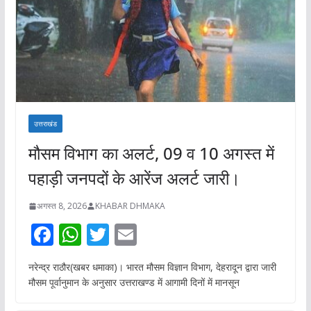
उत्तराखंड
मौसम विभाग का अलर्ट, 09 व 10 अगस्त में
पहाड़ी जनपदों के आरेंज अलर्ट जारी।
अगस्त 8, 2026
KHABAR DHMAKA
F
W
T
E
ac
h
w
m
नरेन्द्र राठौर(खबर धमाका)। भारत मौसम विज्ञान विभाग, देहरादून द्वारा जारी
e
at
itt
ai
मौसम पूर्वानुमान के अनुसार उत्तराखण्ड में आगामी दिनों में मानसून
b
s
er
l