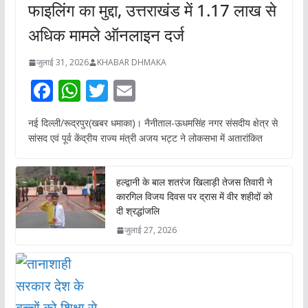
फाइलिंग का मुद्दा, उत्तराखंड में 1.17 लाख से
अधिक मामले ऑनलाइन दर्ज
जुलाई 31, 2026
KHABAR DHMAKA
F
W
T
E
ac
h
w
m
नई दिल्ली/रूद्रपुर(खबर धमाका)। नैनीताल-ऊधमसिंह नगर संसदीय क्षेत्र से
e
at
itt
ai
सांसद एवं पूर्व केंद्रीय राज्य मंत्री अजय भट्ट ने लोकसभा में अतारांकित
b
s
er
l
o
A
हल्द्वानी के बाल शतरंज खिलाड़ी तेजस तिवारी ने
o
p
कारगिल विजय दिवस पर द्रास में वीर शहीदों को
दी श्रद्धांजलि
k
p
जुलाई 27, 2026