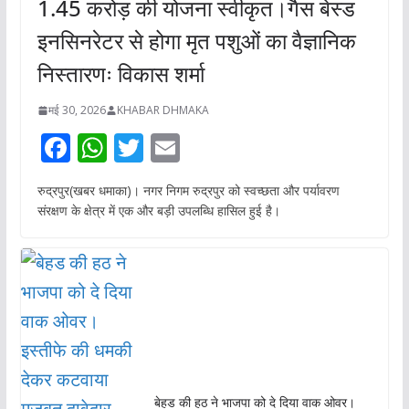
1.45 करोड़ की योजना स्वीकृत।गैस बेस्ड
इनसिनरेटर से होगा मृत पशुओं का वैज्ञानिक
निस्तारणः विकास शर्मा
मई 30, 2026
KHABAR DHMAKA
F
W
T
E
ac
h
w
m
रुद्रपुर(खबर धमाका)। नगर निगम रुद्रपुर को स्वच्छता और पर्यावरण
e
at
itt
ai
संरक्षण के क्षेत्र में एक और बड़ी उपलब्धि हासिल हुई है।
b
s
er
l
o
A
o
p
k
p
बेहड की हठ ने भाजपा को दे दिया वाक ओवर।