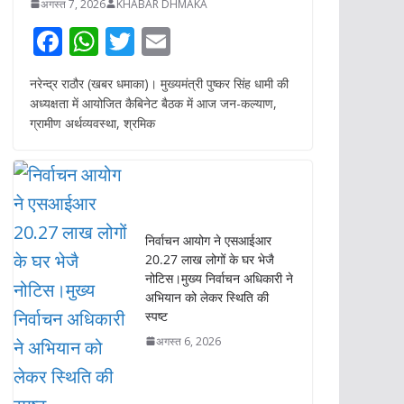
e
at
itt
ai
अध्यक्षता में आयोजित कैबिनेट बैठक में आज जन-कल्याण,
b
s
er
l
ग्रामीण अर्थव्यवस्था, श्रमिक
o
A
o
p
k
p
निर्वाचन आयोग ने एसआईआर
20.27 लाख लोगों के घर भेजै
नोटिस।मुख्य निर्वाचन अधिकारी ने
अभियान को लेकर स्थिति की
स्पष्ट
अगस्त 6, 2026
उत्तराखंड के धार्मिक स्थलों में