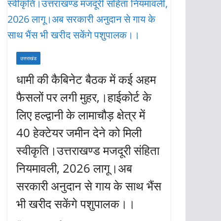
उत्तराखंड
धामी की कैबिनेट बैठक में कई अहम
फैसलों पर लगी मुहर,।हाईकोर्ट के
लिए हल्द्वानी के लामाचौड़ क्षेत्र में
40 हेक्टेयर जमीन देने को मिली
स्वीकृति।उत्तराखण्ड मजदूरी संहिता
नियमावली, 2026 लागू।अब
सरकारी अनुदान से गाय के साथ भैंस
भी खरीद सकेंगे पशुपालक।।
अगस्त 7, 2026
KHABAR DHMAKA
F
W
T
E
ac
h
w
m
नरेन्द्र राठौर (खबर धमाका)। मुख्यमंत्री पुष्कर सिंह धामी की