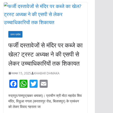
उत्तर प्रदेश
फर्जी दस्तावेजों से मंदिर पर कब्जे का
खेल? ट्रस्ट अध्यक्ष ने की एसपी से
लेकर उच्चाधिकारियों तक शिकायत
नवम्बर 15, 2025
KHABAR DHMAKA
F
W
T
E
ac
h
w
m
रुद्रपुर/रामपुर(खबर धमाका)। प्राचीन श्री मोटा महादेव शिव
e
at
itt
ai
मंदिर, विडुआ नगला (करतारपुर रोड, बिलासपुर) के प्रबंधन
b
s
er
l
को लेकर विवाद गहराता जा
o
A
o
p
k
p
कार्तिक पूर्णिमा पर बड़ा हादसा।
कालका-हाबडा ट्रेन की चपेट में