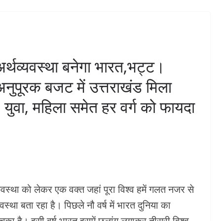
क अधिकारियों
जमीन देने को मिली स्वीकृति।
निरीक्षण,
उत्तराखण्ड मजदूरी संहिता
लेज के पास
नियमावली, 2026 लागू।अब
ेश द्वार का
सरकारी अनुदान से गाय के साथ
 अर्थव्यवस्था बनेगा भारत,भट्ट।
भैंस भी खरीद सकेंगे पशुपालक।
ले अनुपूरक बजट में उत्तराखंड मिला
DHMAKA
अगस्त 7, 2026
KHABAR DHMAKA
युवा, महिला समेत हर वर्ग को फायदा
वस्था को लेकर एक वक्त जहां पूरा विश्व हमें गलत नजर से
्था बता रहा है। पिछले नौ वर्ष में भारत दुनिया का
हो चुका है। इसी वर्ष भारत इसमें छलांग लगाकर तीसरी विश्व