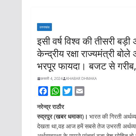
अरोरा ने प्रशासनि
के साथ किया स्थल 
रुद्रपुर डिग्री कॉ
उत्तराखंड
जल्द शुरू होगा प्रव
इसी वर्ष विश्व की तीसरी बड़ी
निर्माण कार्य*
केन्द्रीय रक्षा राज्यमंत्री बो
अगस्त 7, 2026
KHABAR 
भरपूर फायदा। बजट से गरीब, 
फ़रवरी 4, 2024
KHABAR DHMAKA
F
W
T
E
ac
h
w
m
नरेन्द्र राठौर
e
at
itt
ai
रुद्रपुर (खबर धमाका)।
भारत की गिरती अर्थव्य
b
s
er
l
देखता था,वह आज हमें सबसे तेज उभरती अर्थव्यवस
o
A
अर्थव्यवस्था के मामले पांचवां बड़ा देश घोषित 