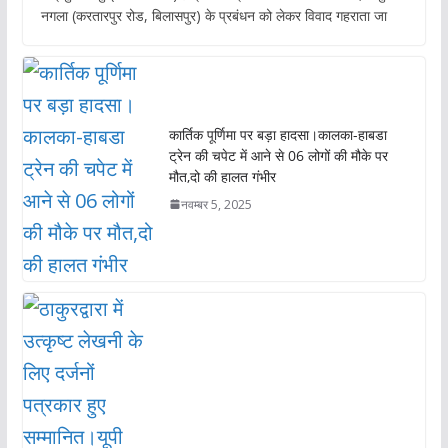
e
at
itt
ai
नगला (करतारपुर रोड, बिलासपुर) के प्रबंधन को लेकर विवाद गहराता जा
b
s
er
l
o
A
o
p
k
p
कार्तिक पूर्णिमा पर बड़ा हादसा।कालका-हाबडा
ट्रेन की चपेट में आने से 06 लोगों की मौके पर
मौत,दो की हालत गंभीर
नवम्बर 5, 2025