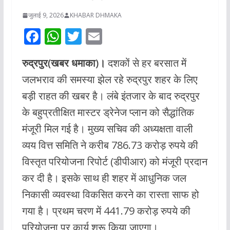
जुलाई 9, 2026
KHABAR DHMAKA
F
W
T
E
ac
h
w
m
रुद्रपुर(खबर धमाका)।
दशकों से हर बरसात में
e
at
itt
ai
जलभराव की समस्या झेल रहे रुद्रपुर शहर के लिए
b
s
er
l
बड़ी राहत की खबर है। लंबे इंतजार के बाद रुद्रपुर
o
A
के बहुप्रतीक्षित मास्टर ड्रेनेज प्लान को सैद्धांतिक
o
p
मंजूरी मिल गई है। मुख्य सचिव की अध्यक्षता वाली
k
p
व्यय वित्त समिति ने करीब 786.73 करोड़ रुपये की
विस्तृत परियोजना रिपोर्ट (डीपीआर) को मंजूरी प्रदान
कर दी है। इसके साथ ही शहर में आधुनिक जल
निकासी व्यवस्था विकसित करने का रास्ता साफ हो
गया है। प्रथम चरण में 441.79 करोड़ रुपये की
परियोजना पर कार्य शुरू किया जाएगा।