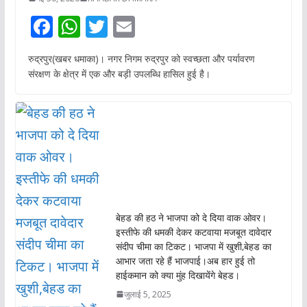
F
W
T
E
ac
h
w
m
रुद्रपुर(खबर धमाका)। नगर निगम रुद्रपुर को स्वच्छता और पर्यावरण
e
at
itt
ai
संरक्षण के क्षेत्र में एक और बड़ी उपलब्धि हासिल हुई है।
b
s
er
l
o
A
o
p
k
p
बेहड की हठ ने भाजपा को दे दिया वाक ओवर।
इस्तीफे की धमकी देकर कटवाया मजबूत दावेदार
संदीप चीमा का टिकट। भाजपा में खुशी,बेहड का
आभार जता रहे हैं भाजपाई।अब हार हुई तो
हाईकमान को क्या मुंह दिखायेंगे बेहड।
जुलाई 5, 2025