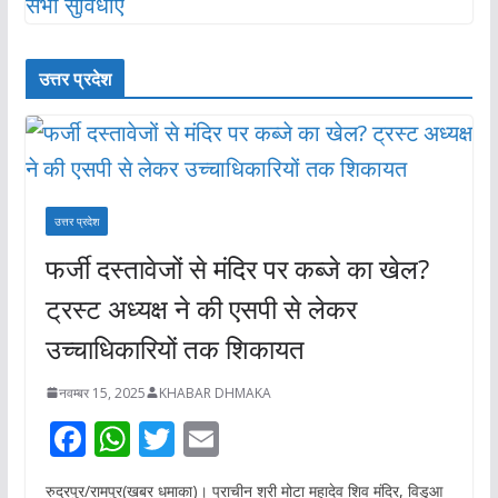
उत्तर प्रदेश
उत्तर प्रदेश
फर्जी दस्तावेजों से मंदिर पर कब्जे का खेल?
ट्रस्ट अध्यक्ष ने की एसपी से लेकर
उच्चाधिकारियों तक शिकायत
नवम्बर 15, 2025
KHABAR DHMAKA
F
W
T
E
ac
h
w
m
रुद्रपुर/रामपुर(खबर धमाका)। प्राचीन श्री मोटा महादेव शिव मंदिर, विडुआ