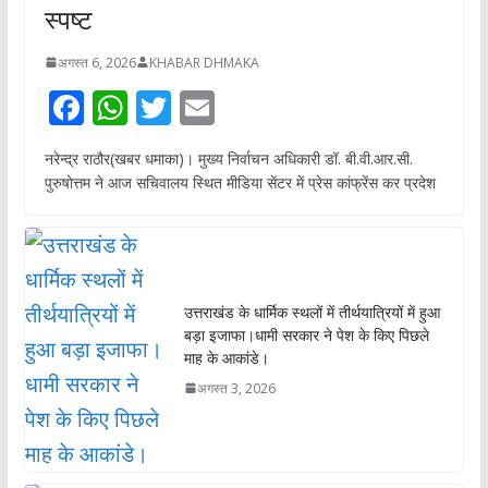
स्पष्ट
अगस्त 6, 2026
KHABAR DHMAKA
F
W
T
E
ac
h
w
m
नरेन्द्र राठौर(खबर धमाका)। मुख्य निर्वाचन अधिकारी डॉ. बी.वी.आर.सी.
e
at
itt
ai
पुरुषोत्तम ने आज सचिवालय स्थित मीडिया सेंटर में प्रेस कांफ्रेंस कर प्रदेश
b
s
er
l
o
A
o
p
k
p
उत्तराखंड के धार्मिक स्थलों में तीर्थयात्रियों में हुआ
बड़ा इजाफा।धामी सरकार ने पेश के किए पिछले
माह के आकांडे।
अगस्त 3, 2026