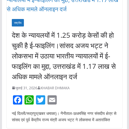
राष्ट्रीय
देश के न्यायलयों में 1.25 करोड़ केसों की हो
चुकी है ई-फाइलिंग।सांसद अजय भट्ट ने
लोकसभा में उठाया भारतीय न्यायालयों में ई-
फाइलिंग का मुद्दा, उत्तराखंड में 1.17 लाख से
अधिक मामले ऑनलाइन दर्ज
जुलाई 31, 2026
KHABAR DHMAKA
F
W
T
E
ac
h
w
m
नई दिल्ली/रूद्रपुर(खबर धमाका)। नैनीताल-ऊधमसिंह नगर संसदीय क्षेत्र से
e
at
itt
ai
सांसद एवं पूर्व केंद्रीय राज्य मंत्री अजय भट्ट ने लोकसभा में अतारांकित
b
s
er
l