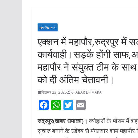
प्रताप के नाम पर 
प्रस्ताव जाएगा शा
चौक का नाम भी बदले
उधमसिंह नगर
समाज के लिए कम्य
एक्शन में महापौर,रुद्रपुर में 
बनाने का ऐलान
कार्यवाही।सड़कें होंगी साफ,
अगस्त 6, 2026
KHABAR 
महापौर ने संयुक्त टीम के स
को दी अंतिम चेतावनी।
सितम्बर 23, 2025
KHABAR DHMAKA
F
W
T
E
ac
h
w
m
रुद्रपुर(खबर धमाका)।
त्योहारों के मौसम में 
e
at
itt
ai
सुचारु बनाने के उद्देश्य से मंगलवार शाम महापौर 
b
s
er
l