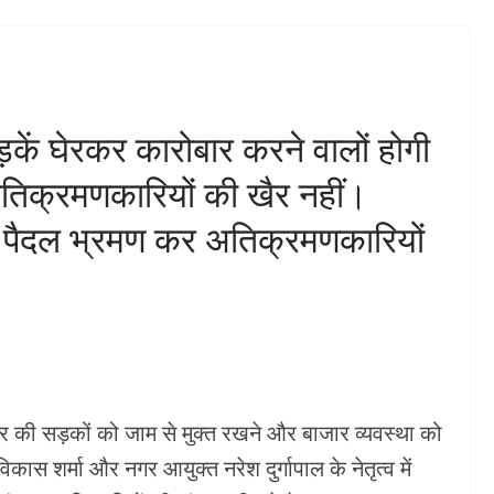
लगे शीतल पेयजल पियाऊ का
रखने का
विधायक शिव अरोरा ने किया
सन को।दक्ष
लोकार्पण।
गा, क्षत्रीय
ुनिटी हॉल
अगस्त 7, 2026
KHABAR DHMAKA
सड़कें घेरकर कारोबार करने वालों होगी
अतिक्रमणकारियों की खैर नहीं।
DHMAKA
ाथ पैदल भ्रमण कर अतिक्रमणकारियों
शहर की सड़कों को जाम से मुक्त रखने और बाजार व्यवस्था को
विकास शर्मा और नगर आयुक्त नरेश दुर्गापाल के नेतृत्व में