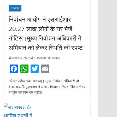
उत्तराखंड
निर्वाचन आयोग ने एसआईआर
20.27 लाख लोगों के घर भेजै
नोटिस।मुख्य निर्वाचन अधिकारी ने
अभियान को लेकर स्थिति की स्पष्ट
अगस्त 6, 2026
KHABAR DHMAKA
F
W
T
E
ac
h
w
m
नरेन्द्र राठौर(खबर धमाका)। मुख्य निर्वाचन अधिकारी डॉ.
e
at
itt
ai
बी.वी.आर.सी. पुरुषोत्तम ने आज सचिवालय स्थित मीडिया सेंटर
b
s
er
l
में प्रेस कांफ्रेंस कर प्रदेश
o
A