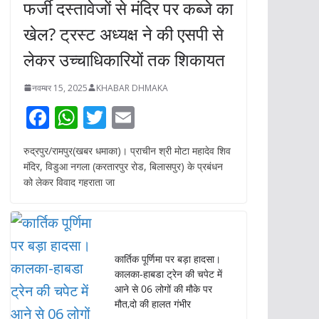
उत्तर प्रदेश
फर्जी दस्तावेजों से मंदिर पर कब्जे का
खेल? ट्रस्ट अध्यक्ष ने की एसपी से
लेकर उच्चाधिकारियों तक शिकायत
नवम्बर 15, 2025
KHABAR DHMAKA
F
W
T
E
ac
h
w
m
रुद्रपुर/रामपुर(खबर धमाका)। प्राचीन श्री मोटा महादेव शिव
e
at
itt
ai
मंदिर, विडुआ नगला (करतारपुर रोड, बिलासपुर) के प्रबंधन
b
s
er
l
को लेकर विवाद गहराता जा
o
A
o
p
k
p
कार्तिक पूर्णिमा पर बड़ा हादसा।
कालका-हाबडा ट्रेन की चपेट में