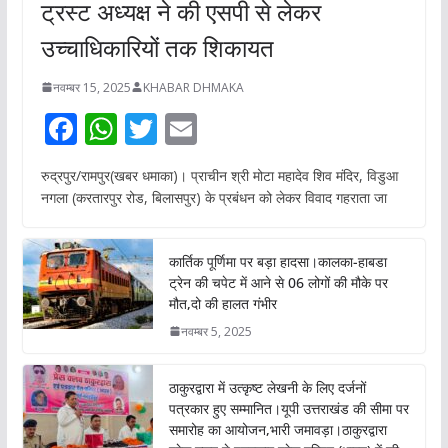
ट्रस्ट अध्यक्ष ने की एसपी से लेकर
उच्चाधिकारियों तक शिकायत
नवम्बर 15, 2025
KHABAR DHMAKA
F
W
T
E
ac
h
w
m
रुद्रपुर/रामपुर(खबर धमाका)। प्राचीन श्री मोटा महादेव शिव मंदिर, विडुआ
e
at
itt
ai
नगला (करतारपुर रोड, बिलासपुर) के प्रबंधन को लेकर विवाद गहराता जा
b
s
er
l
o
A
कार्तिक पूर्णिमा पर बड़ा हादसा।कालका-हाबडा
o
p
ट्रेन की चपेट में आने से 06 लोगों की मौके पर
मौत,दो की हालत गंभीर
k
p
नवम्बर 5, 2025
ठाकुरद्वारा में उत्कृष्ट लेखनी के लिए दर्जनों
पत्रकार हुए सम्मानित।यूपी उत्तराखंड की सीमा पर
समारोह का आयोजन,भारी जमावड़ा।ठाकुरद्वारा