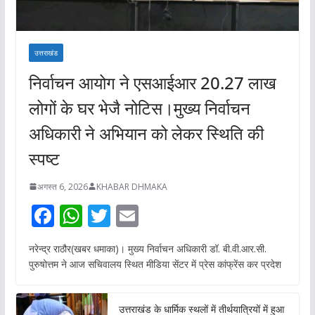
उत्तराखंड
निर्वाचन आयोग ने एसआईआर 20.27 लाख
लोगों के घर भेजै नोटिस।मुख्य निर्वाचन
अधिकारी ने अभियान को लेकर स्थिति की
स्पष्ट
अगस्त 6, 2026
KHABAR DHMAKA
F
W
T
E
ac
h
w
m
नरेन्द्र राठौर(खबर धमाका)। मुख्य निर्वाचन अधिकारी डॉ. बी.वी.आर.सी.
e
at
itt
ai
पुरुषोत्तम ने आज सचिवालय स्थित मीडिया सेंटर में प्रेस कांफ्रेंस कर प्रदेश
b
s
er
l
o
A
उत्तराखंड के धार्मिक स्थलों में तीर्थयात्रियों में हुआ