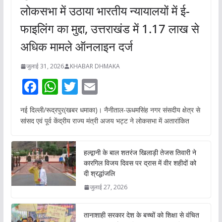
लोकसभा में उठाया भारतीय न्यायालयों में ई-
फाइलिंग का मुद्दा, उत्तराखंड में 1.17 लाख से
अधिक मामले ऑनलाइन दर्ज
जुलाई 31, 2026
KHABAR DHMAKA
F
W
T
E
ac
h
w
m
नई दिल्ली/रूद्रपुर(खबर धमाका)। नैनीताल-ऊधमसिंह नगर संसदीय क्षेत्र से
e
at
itt
ai
सांसद एवं पूर्व केंद्रीय राज्य मंत्री अजय भट्ट ने लोकसभा में अतारांकित
b
s
er
l
o
A
हल्द्वानी के बाल शतरंज खिलाड़ी तेजस तिवारी ने
o
p
कारगिल विजय दिवस पर द्रास में वीर शहीदों को
दी श्रद्धांजलि
k
p
जुलाई 27, 2026
तानाशाही सरकार देश के बच्चों को शिक्षा से वंचित