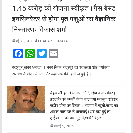
1.45 करोड़ की योजना स्वीकृत।गैस बेस्ड
इनसिनरेटर से होगा मृत पशुओं का वैज्ञानिक
निस्तारणः विकास शर्मा
मई 30, 2026
KHABAR DHMAKA
F
W
T
E
ac
h
w
m
रुद्रपुर(खबर धमाका)। नगर निगम रुद्रपुर को स्वच्छता और पर्यावरण
e
at
itt
ai
संरक्षण के क्षेत्र में एक और बड़ी उपलब्धि हासिल हुई है।
b
s
er
l
o
A
बेहड की हठ ने भाजपा को दे दिया वाक ओवर।
o
p
इस्तीफे की धमकी देकर कटवाया मजबूत दावेदार
संदीप चीमा का टिकट। भाजपा में खुशी,बेहड का
k
p
आभार जता रहे हैं भाजपाई।अब हार हुई तो
हाईकमान को क्या मुंह दिखायेंगे बेहड।
जुलाई 5, 2025