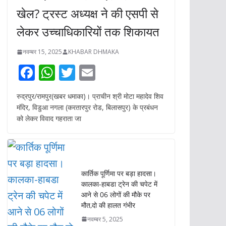
खेल? ट्रस्ट अध्यक्ष ने की एसपी से
लेकर उच्चाधिकारियों तक शिकायत
नवम्बर 15, 2025
KHABAR DHMAKA
F
W
T
E
ac
h
w
m
रुद्रपुर/रामपुर(खबर धमाका)। प्राचीन श्री मोटा महादेव शिव
e
at
itt
ai
मंदिर, विडुआ नगला (करतारपुर रोड, बिलासपुर) के प्रबंधन
b
s
er
l
को लेकर विवाद गहराता जा
o
A
o
p
k
p
कार्तिक पूर्णिमा पर बड़ा हादसा।
कालका-हाबडा ट्रेन की चपेट में
आने से 06 लोगों की मौके पर
मौत,दो की हालत गंभीर
नवम्बर 5, 2025