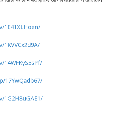
/v/1E41XLHoen/
/v/1KVVCx2d9A/
v/14WFKyS5sPf/
/p/17YwQadb67/
/v/1G2H8uGAE1/