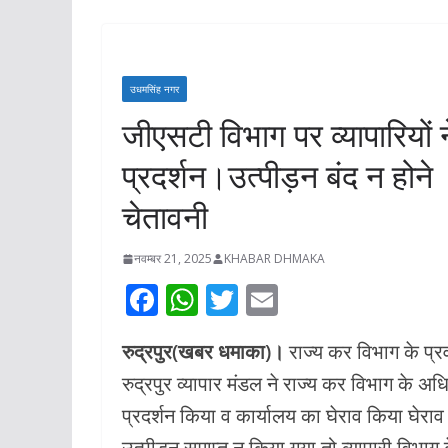
प्रस्तावित स्थल क
निरीक्षण**किसी भी 
कारोबार प्रभावित नही
उधमसिंह नगर
महापौर*
जीएसटी विभाग पर व्यापारियों
अगस्त 5, 2026
KHABAR 
प्रदर्शन।उत्पीड़न बंद न हो
चेतावनी
नवम्बर 21, 2025
KHABAR DHMAKA
F
W
T
E
ac
h
w
m
रुद्रपुर(खबर धमाका)।
राज्य कर विभाग के प्रव
e
at
itt
ai
रुद्रपुर व्यापार मंडल ने राज्य कर विभाग के 
b
s
er
l
प्रदर्शन किया व कार्यालय का घेराव किया घेराव
o
A
उत्पीड़न समाप्त न किया गया तो व्यापारी वि