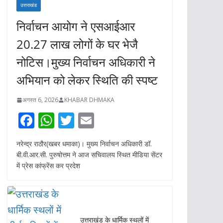
उत्तराखंड
निर्वाचन आयोग ने एसआईआर
20.27 लाख लोगों के घर भेजै
नोटिस।मुख्य निर्वाचन अधिकारी ने
अभियान को लेकर स्थिति की स्पष्ट
अगस्त 6, 2026
KHABAR DHMAKA
F
W
T
E
ac
h
w
m
नरेन्द्र राठौर(खबर धमाका)। मुख्य निर्वाचन अधिकारी डॉ.
e
at
itt
ai
बी.वी.आर.सी. पुरुषोत्तम ने आज सचिवालय स्थित मीडिया सेंटर
b
s
er
l
में प्रेस कांफ्रेंस कर प्रदेश
o
A
o
p
k
p
उत्तराखंड के धार्मिक स्थलों में