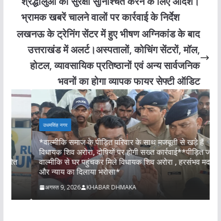
श्रद्धालुओं की सुरक्षा सुनिश्चित करने के लिए आदेश।
भ्रामक खबरें चालने वालों पर कार्रवाई के निर्देश
लखनऊ के ट्रेनिंग सेंटर में हुए भीषण अग्निकांड के बाद
उत्तराखंड में अलर्ट।अस्पतालों, कोचिंग सेंटरों, मॉल,
होटल, व्यावसायिक प्रतिष्ठानों एवं अन्य सार्वजनिक
भवनों का होगा व्यापक फायर सेफ्टी ऑडिट
उधमसिंह नगर
*वाल्मीकि समाज के पीड़ित परिवार के साथ मजबूती से खड़े हैं
म
विधायक शिव अरोरा, दोषियों पर होगी सख्त कार्रवाई**पीड़ित जतिन
न
वाल्मीकि से घर पहुंचकर मिले विधायक शिव अरोरा , हरसंभव मदद
न
और न्याय का दिलाया भरोसा*
स
अगस्त 9, 2026
KHABAR DHMAKA