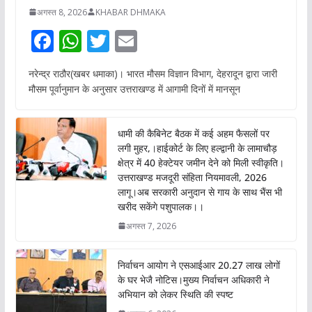
अगस्त 8, 2026
KHABAR DHMAKA
F
W
T
E
ac
h
w
m
नरेन्द्र राठौर(खबर धमाका)। भारत मौसम विज्ञान विभाग, देहरादून द्वारा जारी
e
at
itt
ai
मौसम पूर्वानुमान के अनुसार उत्तराखण्ड में आगामी दिनों में मानसून
b
s
er
l
o
A
धामी की कैबिनेट बैठक में कई अहम फैसलों पर
o
p
लगी मुहर,।हाईकोर्ट के लिए हल्द्वानी के लामाचौड़
क्षेत्र में 40 हेक्टेयर जमीन देने को मिली स्वीकृति।
k
p
उत्तराखण्ड मजदूरी संहिता नियमावली, 2026
लागू।अब सरकारी अनुदान से गाय के साथ भैंस भी
खरीद सकेंगे पशुपालक।।
अगस्त 7, 2026
निर्वाचन आयोग ने एसआईआर 20.27 लाख लोगों
के घर भेजै नोटिस।मुख्य निर्वाचन अधिकारी ने
अभियान को लेकर स्थिति की स्पष्ट