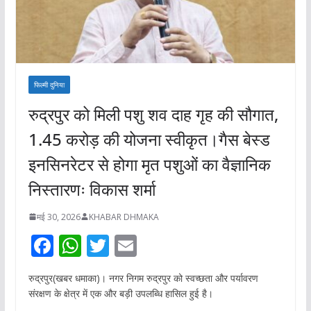
फिल्मी दुनिया
रुद्रपुर को मिली पशु शव दाह गृह की सौगात,
1.45 करोड़ की योजना स्वीकृत।गैस बेस्ड
इनसिनरेटर से होगा मृत पशुओं का वैज्ञानिक
निस्तारणः विकास शर्मा
मई 30, 2026
KHABAR DHMAKA
F
W
T
E
ac
h
w
m
रुद्रपुर(खबर धमाका)। नगर निगम रुद्रपुर को स्वच्छता और पर्यावरण
e
at
itt
ai
संरक्षण के क्षेत्र में एक और बड़ी उपलब्धि हासिल हुई है।