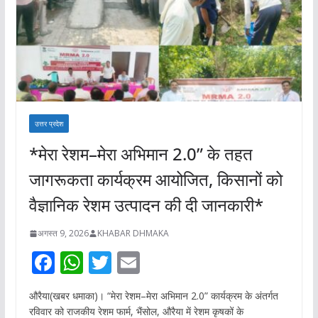
उत्तर प्रदेश
*मेरा रेशम–मेरा अभिमान 2.0” के तहत
जागरूकता कार्यक्रम आयोजित, किसानों को
वैज्ञानिक रेशम उत्पादन की दी जानकारी*
अगस्त 9, 2026
KHABAR DHMAKA
F
W
T
E
ac
h
w
m
औरैया(खबर धमाका)। “मेरा रेशम–मेरा अभिमान 2.0” कार्यक्रम के अंतर्गत
e
at
itt
ai
रविवार को राजकीय रेशम फार्म, भैंसोल, औरैया में रेशम कृषकों के