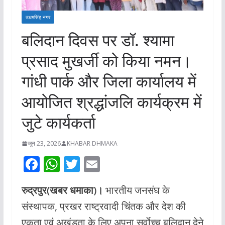
उधमसिंह नगर
बलिदान दिवस पर डॉ. श्यामा
प्रसाद मुखर्जी को किया नमन।
गांधी पार्क और जिला कार्यालय में
आयोजित श्रद्धांजलि कार्यक्रम में
जुटे कार्यकर्ता
जून 23, 2026
KHABAR DHMAKA
F
W
T
E
ac
h
w
m
रुद्रपुर(खबर धमाका)।
भारतीय जनसंघ के
e
at
itt
ai
संस्थापक, प्रखर राष्ट्रवादी चिंतक और देश की
b
s
er
l
एकता एवं अखंडता के लिए अपना सर्वाेच्च बलिदान देने