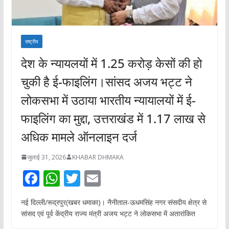
राष्ट्रीय
देश के न्यायलयों में 1.25 करोड़ केसों की हो
चुकी है ई-फाइलिंग।सांसद अजय भट्ट ने
लोकसभा में उठाया भारतीय न्यायालयों में ई-
फाइलिंग का मुद्दा, उत्तराखंड में 1.17 लाख से
अधिक मामले ऑनलाइन दर्ज
जुलाई 31, 2026
KHABAR DHMAKA
F
W
T
E
ac
h
w
m
नई दिल्ली/रूद्रपुर(खबर धमाका)। नैनीताल-ऊधमसिंह नगर संसदीय क्षेत्र से
e
at
itt
ai
सांसद एवं पूर्व केंद्रीय राज्य मंत्री अजय भट्ट ने लोकसभा में अतारांकित
b
s
er
l