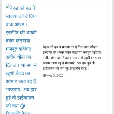
b
s
er
l
o
A
o
p
k
p
बेहड की हठ ने भाजपा को दे दिया वाक ओवर।
इस्तीफे की धमकी देकर कटवाया मजबूत दावेदार
संदीप चीमा का टिकट। भाजपा में खुशी,बेहड का
आभार जता रहे हैं भाजपाई।अब हार हुई तो
हाईकमान को क्या मुंह दिखायेंगे बेहड।
जुलाई 5, 2025