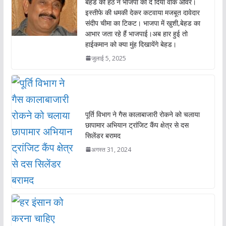
बेहड की हठ ने भाजपा को दे दिया वाक ओवर।
o
p
इस्तीफे की धमकी देकर कटवाया मजबूत दावेदार
संदीप चीमा का टिकट। भाजपा में खुशी,बेहड का
k
p
आभार जता रहे हैं भाजपाई।अब हार हुई तो
हाईकमान को क्या मुंह दिखायेंगे बेहड।
जुलाई 5, 2025
पूर्ति विभाग ने गैस कालाबाजारी रोकने को चलाया
छापामार अभियान ट्रांजिट कैंप क्षेत्र से दस
सिलेंडर बरामद
अगस्त 31, 2024