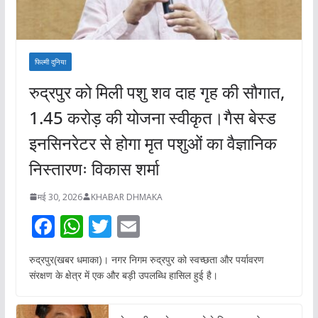
फिल्मी दुनिया
रुद्रपुर को मिली पशु शव दाह गृह की सौगात,
1.45 करोड़ की योजना स्वीकृत।गैस बेस्ड
इनसिनरेटर से होगा मृत पशुओं का वैज्ञानिक
निस्तारणः विकास शर्मा
मई 30, 2026
KHABAR DHMAKA
F
W
T
E
ac
h
w
m
रुद्रपुर(खबर धमाका)। नगर निगम रुद्रपुर को स्वच्छता और पर्यावरण
e
at
itt
ai
संरक्षण के क्षेत्र में एक और बड़ी उपलब्धि हासिल हुई है।
b
s
er
l
o
A