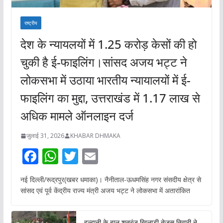
राष्ट्रीय
देश के न्यायलयों में 1.25 करोड़ केसों की हो
चुकी है ई-फाइलिंग।सांसद अजय भट्ट ने
लोकसभा में उठाया भारतीय न्यायालयों में ई-
फाइलिंग का मुद्दा, उत्तराखंड में 1.17 लाख से
अधिक मामले ऑनलाइन दर्ज
जुलाई 31, 2026
KHABAR DHMAKA
F
W
T
E
ac
h
w
m
नई दिल्ली/रूद्रपुर(खबर धमाका)। नैनीताल-ऊधमसिंह नगर संसदीय क्षेत्र से
e
at
itt
ai
सांसद एवं पूर्व केंद्रीय राज्य मंत्री अजय भट्ट ने लोकसभा में अतारांकित
b
s
er
l
o
A
हल्द्वानी के बाल शतरंज खिलाड़ी तेजस तिवारी ने