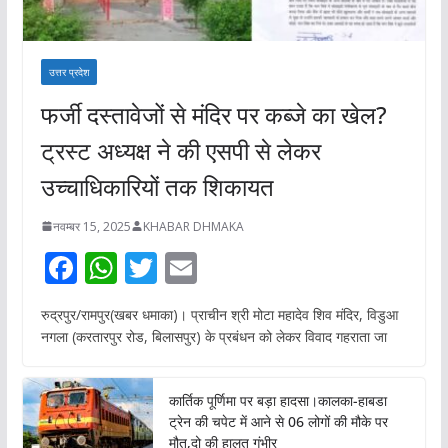
उत्तर प्रदेश
फर्जी दस्तावेजों से मंदिर पर कब्जे का खेल?
ट्रस्ट अध्यक्ष ने की एसपी से लेकर
उच्चाधिकारियों तक शिकायत
नवम्बर 15, 2025
KHABAR DHMAKA
F
W
T
E
ac
h
w
m
रुद्रपुर/रामपुर(खबर धमाका)। प्राचीन श्री मोटा महादेव शिव मंदिर, विडुआ
e
at
itt
ai
नगला (करतारपुर रोड, बिलासपुर) के प्रबंधन को लेकर विवाद गहराता जा
b
s
er
l
o
A
कार्तिक पूर्णिमा पर बड़ा हादसा।कालका-हाबडा
o
p
ट्रेन की चपेट में आने से 06 लोगों की मौके पर
मौत,दो की हालत गंभीर