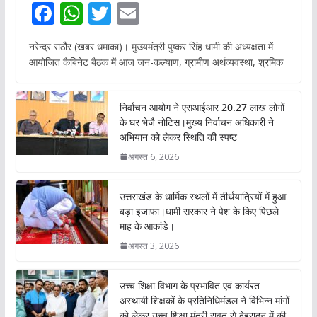
F
W
T
E
ac
h
w
m
नरेन्द्र राठौर (खबर धमाका)। मुख्यमंत्री पुष्कर सिंह धामी की अध्यक्षता में
e
at
itt
ai
आयोजित कैबिनेट बैठक में आज जन-कल्याण, ग्रामीण अर्थव्यवस्था, श्रमिक
b
s
er
l
o
A
निर्वाचन आयोग ने एसआईआर 20.27 लाख लोगों
o
p
के घर भेजै नोटिस।मुख्य निर्वाचन अधिकारी ने
अभियान को लेकर स्थिति की स्पष्ट
k
p
अगस्त 6, 2026
उत्तराखंड के धार्मिक स्थलों में तीर्थयात्रियों में हुआ
बड़ा इजाफा।धामी सरकार ने पेश के किए पिछले
माह के आकांडे।
अगस्त 3, 2026
उच्च शिक्षा विभाग के प्रभावित एवं कार्यरत
अस्थायी शिक्षकों के प्रतिनिधिमंडल ने विभिन्न मांगों
को लेकर उच्च शिक्षा मंत्री रावत से देहरादून में की