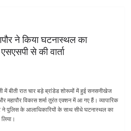
 संबंधित
प्रस्तावित स्थल का किया
निरीक्षण**किसी भी व्यापारी का
कारोबार प्रभावित नहीं होने देंगेः
R DHMAKA
महापौर*
महापौर ने किया घटनास्थल का
अगस्त 5, 2026
KHABAR DHMAKA
एसएसपी से की वार्ता
ें बीती रात चार बड़े ब्रांडेड शोरूमों में हुई सनसनीखेज
महापौर विकास शर्मा तुरंत एक्शन में आ गए हैं। व्यापारिक
पौर ने पुलिस के आलाधिकारियों के साथ सीधे घटनास्थल का
ा लिया।