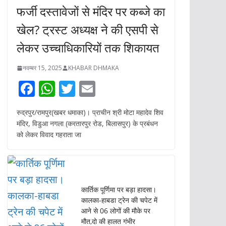
फर्जी दस्तावेजों से मंदिर पर कब्जे का
खेल? ट्रस्ट अध्यक्ष ने की एसपी से
लेकर उच्चाधिकारियों तक शिकायत
नवम्बर 15, 2025
KHABAR DHMAKA
F
W
T
E
ac
h
w
m
रुद्रपुर/रामपुर(खबर धमाका)। प्राचीन श्री मोटा महादेव शिव
e
at
itt
ai
मंदिर, विडुआ नगला (करतारपुर रोड, बिलासपुर) के प्रबंधन
b
s
er
l
को लेकर विवाद गहराता जा
o
A
o
p
k
p
कार्तिक पूर्णिमा पर बड़ा हादसा।
कालका-हाबडा ट्रेन की चपेट में
आने से 06 लोगों की मौके पर
मौत,दो की हालत गंभीर