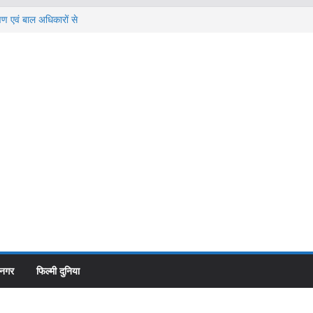
षण एवं बाल अधिकारों से
वायद तेज**महापौर ने
ी व्यापारी का कारोबार
्लूडी को बजट जारी
कार्य* *विधायक ने बजट
पिलाई शराब, फिर घोंट
3 वर्षीय युवक की हत्या
वाहन से स्वयं निकले
ूटी प्वाइंट की गलत
वाही पर तत्काल किया
यों से स्पष्टीकरण
उधमसिंह नगर
काशीपुर बाईपास से हटने वाले
 नगर
फिल्मी दुनिया
ा इंटर कॉलेज की
व्यापारियों के पुनर्वास की कवाय
ाल संरक्षण एवं
तेज**महापौर ने अधिकारियों स