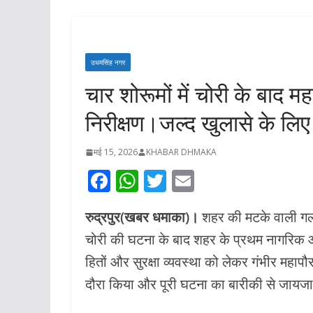
बाल अधिकारों से
जानकारियां
अगस्त 5, 2026
KHABA
उधमसिंह नगर
चार शोरूमों में चोरी के बाद 
निरीक्षण।जल्द खुलासे के लिए 
मई 15, 2026
KHABAR DHMAKA
F
W
T
E
ac
h
w
m
रुद्रपुर(खबर धमाका)।
शहर की मटके वाली गली म
e
at
itt
ai
चोरी की घटना के बाद शहर के प्रथम नागरिक और 
b
s
er
l
हितों और सुरक्षा व्यवस्था को लेकर गंभीर महा
o
A
दौरा किया और पूरी घटना का बारीकी से जायज
o
p