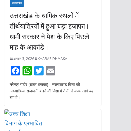
उत्तराखंड
उत्तराखंड के धार्मिक स्थलों में
तीर्थयात्रियों में हुआ बड़ा इजाफा।
धामी सरकार ने पेश के किए पिछले
माह के आकांडे।
अगस्त 3, 2026
KHABAR DHMAKA
F
W
T
E
ac
h
w
m
नरेन्द्र राठौर (खबर धमाका)। उत्तराखण्ड विश्व की
e
at
itt
ai
आध्यात्मिक राजधानी बनने की दिशा में तेजी से कदम आगे बढ़ा
b
s
er
l
रहा है।
o
A
o
p
k
p