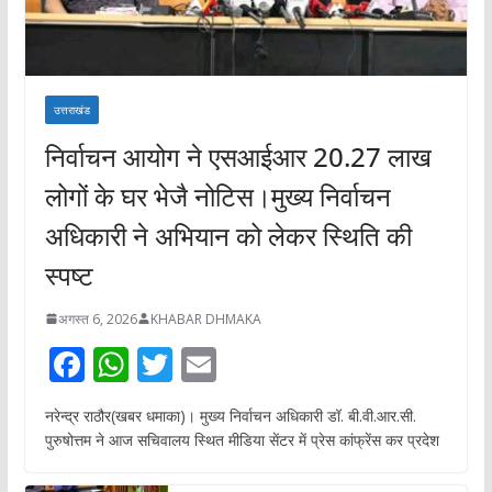
उत्तराखंड
निर्वाचन आयोग ने एसआईआर 20.27 लाख
लोगों के घर भेजै नोटिस।मुख्य निर्वाचन
अधिकारी ने अभियान को लेकर स्थिति की
स्पष्ट
अगस्त 6, 2026
KHABAR DHMAKA
F
W
T
E
ac
h
w
m
नरेन्द्र राठौर(खबर धमाका)। मुख्य निर्वाचन अधिकारी डॉ. बी.वी.आर.सी.
e
at
itt
ai
पुरुषोत्तम ने आज सचिवालय स्थित मीडिया सेंटर में प्रेस कांफ्रेंस कर प्रदेश
b
s
er
l