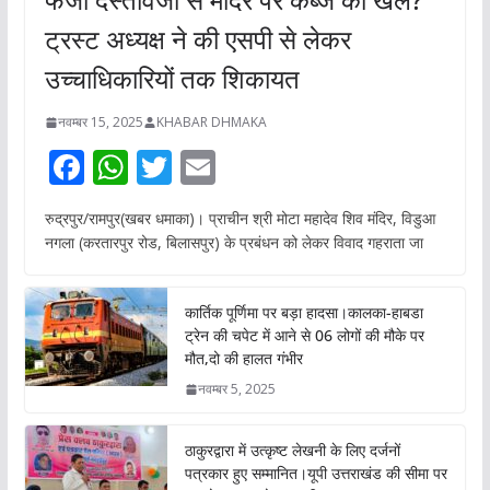
ट्रस्ट अध्यक्ष ने की एसपी से लेकर
उच्चाधिकारियों तक शिकायत
नवम्बर 15, 2025
KHABAR DHMAKA
F
W
T
E
ac
h
w
m
रुद्रपुर/रामपुर(खबर धमाका)। प्राचीन श्री मोटा महादेव शिव मंदिर, विडुआ
e
at
itt
ai
नगला (करतारपुर रोड, बिलासपुर) के प्रबंधन को लेकर विवाद गहराता जा
b
s
er
l
o
A
कार्तिक पूर्णिमा पर बड़ा हादसा।कालका-हाबडा
o
p
ट्रेन की चपेट में आने से 06 लोगों की मौके पर
मौत,दो की हालत गंभीर
k
p
नवम्बर 5, 2025
ठाकुरद्वारा में उत्कृष्ट लेखनी के लिए दर्जनों
पत्रकार हुए सम्मानित।यूपी उत्तराखंड की सीमा पर