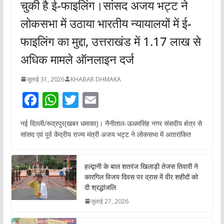
चुकी है ई-फाइलिंग।सांसद अजय भट्ट ने
लोकसभा में उठाया भारतीय न्यायालयों में ई-
फाइलिंग का मुद्दा, उत्तराखंड में 1.17 लाख से
अधिक मामले ऑनलाइन दर्ज
जुलाई 31, 2026
KHABAR DHMAKA
F
W
T
E
ac
h
w
m
नई दिल्ली/रूद्रपुर(खबर धमाका)। नैनीताल-ऊधमसिंह नगर संसदीय क्षेत्र से
e
at
itt
ai
सांसद एवं पूर्व केंद्रीय राज्य मंत्री अजय भट्ट ने लोकसभा में अतारांकित
b
s
er
l
o
A
हल्द्वानी के बाल शतरंज खिलाड़ी तेजस तिवारी ने
o
p
कारगिल विजय दिवस पर द्रास में वीर शहीदों को
दी श्रद्धांजलि
k
p
जुलाई 27, 2026