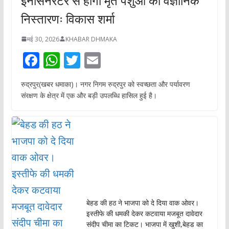
इनसिनरेटर से होगा मृत पशुओं का वैज्ञानिक
निस्तारणः विकास शर्मा
मई 30, 2026
KHABAR DHMAKA
F
W
T
E
ac
h
w
m
रुद्रपुर(खबर धमाका)। नगर निगम रुद्रपुर को स्वच्छता और पर्यावरण
e
at
itt
ai
संरक्षण के क्षेत्र में एक और बड़ी उपलब्धि हासिल हुई है।
b
s
er
l
o
A
o
p
k
p
बेहड की हठ ने भाजपा को दे दिया वाक ओवर।
इस्तीफे की धमकी देकर कटवाया मजबूत दावेदार
संदीप चीमा का टिकट। भाजपा में खुशी,बेहड का