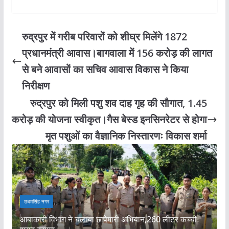
रुद्रपुर में गरीब परिवारों को शीघ्र मिलेंगे 1872
प्रधानमंत्री आवास।बागवाला में 156 करोड़ की लागत
से बने आवासों का सचिव आवास विकास ने किया
निरीक्षण
रुद्रपुर को मिली पशु शव दाह गृह की सौगात, 1.45
करोड़ की योजना स्वीकृत।गैस बेस्ड इनसिनरेटर से होगा
मृत पशुओं का वैज्ञानिक निस्तारणः विकास शर्मा
ट
उधमसिंह नगर
ली
आबाकारी विभाग ने चलाया छापेमारी अभियान,260 लीटर कच्ची
न