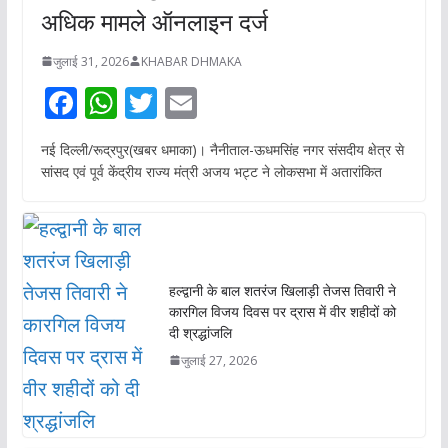
अधिक मामले ऑनलाइन दर्ज
जुलाई 31, 2026
KHABAR DHMAKA
F
W
T
E
ac
h
w
m
नई दिल्ली/रूद्रपुर(खबर धमाका)। नैनीताल-ऊधमसिंह नगर संसदीय क्षेत्र से
e
at
itt
ai
सांसद एवं पूर्व केंद्रीय राज्य मंत्री अजय भट्ट ने लोकसभा में अतारांकित
b
s
er
l
o
A
o
p
k
p
हल्द्वानी के बाल शतरंज खिलाड़ी तेजस तिवारी ने
कारगिल विजय दिवस पर द्रास में वीर शहीदों को
दी श्रद्धांजलि
जुलाई 27, 2026