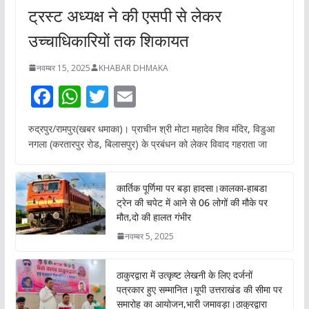
ट्रस्ट अध्यक्ष ने की एसपी से लेकर
उच्चाधिकारियों तक शिकायत
नवम्बर 15, 2025
KHABAR DHMAKA
F
W
T
E
ac
h
w
m
रुद्रपुर/रामपुर(खबर धमाका)। प्राचीन श्री मोटा महादेव शिव मंदिर, विडुआ
e
at
itt
ai
नगला (करतारपुर रोड, बिलासपुर) के प्रबंधन को लेकर विवाद गहराता जा
b
s
er
l
o
A
कार्तिक पूर्णिमा पर बड़ा हादसा।कालका-हाबडा
o
p
ट्रेन की चपेट में आने से 06 लोगों की मौके पर
मौत,दो की हालत गंभीर
k
p
नवम्बर 5, 2025
ठाकुरद्वारा में उत्कृष्ट लेखनी के लिए दर्जनों
पत्रकार हुए सम्मानित।यूपी उत्तराखंड की सीमा पर
समारोह का आयोजन,भारी जमावड़ा।ठाकुरद्वारा