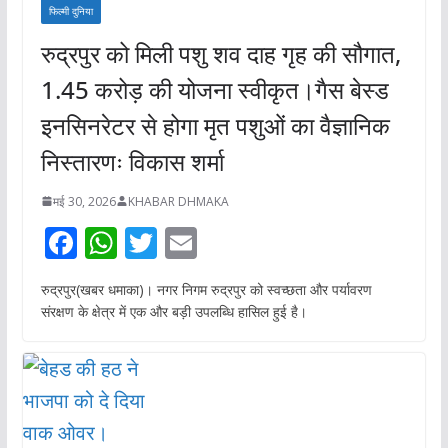
फिल्मी दुनिया
रुद्रपुर को मिली पशु शव दाह गृह की सौगात,
1.45 करोड़ की योजना स्वीकृत।गैस बेस्ड
इनसिनरेटर से होगा मृत पशुओं का वैज्ञानिक
निस्तारणः विकास शर्मा
मई 30, 2026
KHABAR DHMAKA
F
W
T
E
ac
h
w
m
रुद्रपुर(खबर धमाका)। नगर निगम रुद्रपुर को स्वच्छता और पर्यावरण
e
at
itt
ai
संरक्षण के क्षेत्र में एक और बड़ी उपलब्धि हासिल हुई है।
b
s
er
l
o
A
o
p
k
p