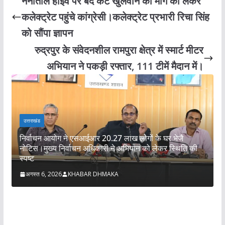
नैनीताल हाईवे पर बंद कट खुलवाने की मांग को लेकर
कलेक्ट्रेट पहुंचे कांग्रेसी।कलेक्ट्रेट प्रभारी रिचा सिंह
को सौंपा ज्ञापन
रुद्रपुर के संवेदनशील रामपुरा क्षेत्र में स्मार्ट मीटर
अभियान ने पकड़ी रफ्तार, 111 टीमें मैदान में।
क
उत्तराखंड
म
निर्वाचन आयोग ने एसआईआर 20.27 लाख लोगों के घर भेजै
प
नोटिस।मुख्य निर्वाचन अधिकारी ने अभियान को लेकर स्थिति की
क
स्पष्ट
अगस्त 6, 2026
KHABAR DHMAKA