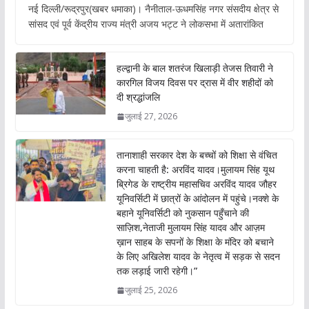
नई दिल्ली/रूद्रपुर(खबर धमाका)। नैनीताल-ऊधमसिंह नगर संसदीय क्षेत्र से
e
at
itt
ai
सांसद एवं पूर्व केंद्रीय राज्य मंत्री अजय भट्ट ने लोकसभा में अतारांकित
b
s
er
l
o
A
हल्द्वानी के बाल शतरंज खिलाड़ी तेजस तिवारी ने
o
p
कारगिल विजय दिवस पर द्रास में वीर शहीदों को
दी श्रद्धांजलि
k
p
जुलाई 27, 2026
तानाशाही सरकार देश के बच्चों को शिक्षा से वंचित
करना चाहती है: अरविंद यादव।मुलायम सिंह यूथ
ब्रिगेड के राष्ट्रीय महासचिव अरविंद यादव जौहर
यूनिवर्सिटी में छात्रों के आंदोलन में पहुंचे।नक्शे के
बहाने यूनिवर्सिटी को नुकसान पहुँचाने की
साज़िश,नेताजी मुलायम सिंह यादव और आज़म
ख़ान साहब के सपनों के शिक्षा के मंदिर को बचाने
के लिए अखिलेश यादव के नेतृत्व में सड़क से सदन
तक लड़ाई जारी रहेगी।”
जुलाई 25, 2026