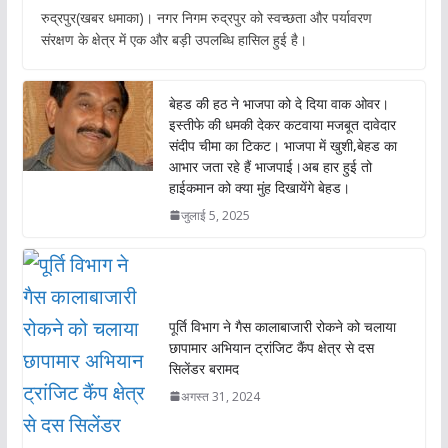
ac
h
w
m
रुद्रपुर(खबर धमाका)। नगर निगम रुद्रपुर को स्वच्छता और पर्यावरण
e
at
itt
ai
संरक्षण के क्षेत्र में एक और बड़ी उपलब्धि हासिल हुई है।
b
s
er
l
o
A
बेहड की हठ ने भाजपा को दे दिया वाक ओवर।
o
p
इस्तीफे की धमकी देकर कटवाया मजबूत दावेदार
संदीप चीमा का टिकट। भाजपा में खुशी,बेहड का
k
p
आभार जता रहे हैं भाजपाई।अब हार हुई तो
हाईकमान को क्या मुंह दिखायेंगे बेहड।
जुलाई 5, 2025
पूर्ति विभाग ने गैस कालाबाजारी रोकने को चलाया
छापामार अभियान ट्रांजिट कैंप क्षेत्र से दस
सिलेंडर बरामद
अगस्त 31, 2024