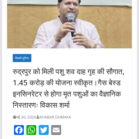
फिल्मी दुनिया
रुद्रपुर को मिली पशु शव दाह गृह की सौगात,
1.45 करोड़ की योजना स्वीकृत।गैस बेस्ड
इनसिनरेटर से होगा मृत पशुओं का वैज्ञानिक
निस्तारणः विकास शर्मा
मई 30, 2026
KHABAR DHMAKA
F
W
T
E