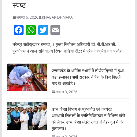
स्पष्ट
अगस्त 6, 2026
KHABAR DHMAKA
F
W
T
E
ac
h
w
m
नरेन्द्र राठौर(खबर धमाका)। मुख्य निर्वाचन अधिकारी डॉ. बी.वी.आर.सी.
e
at
itt
ai
पुरुषोत्तम ने आज सचिवालय स्थित मीडिया सेंटर में प्रेस कांफ्रेंस कर प्रदेश
b
s
er
l
o
A
उत्तराखंड के धार्मिक स्थलों में तीर्थयात्रियों में हुआ
o
p
बड़ा इजाफा।धामी सरकार ने पेश के किए पिछले
माह के आकांडे।
k
p
अगस्त 3, 2026
उच्च शिक्षा विभाग के प्रभावित एवं कार्यरत
अस्थायी शिक्षकों के प्रतिनिधिमंडल ने विभिन्न मांगों
को लेकर उच्च शिक्षा मंत्री रावत से देहरादून में की
मुलाकात।
अगस्त 3, 2026