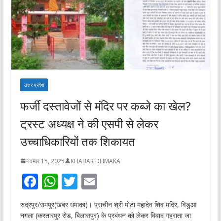
उत्तर प्रदेश
फर्जी दस्तावेजों से मंदिर पर कब्जे का खेल?
ट्रस्ट अध्यक्ष ने की एसपी से लेकर
उच्चाधिकारियों तक शिकायत
नवम्बर 15, 2025
KHABAR DHMAKA
F
W
T
E
ac
h
w
m
रुद्रपुर/रामपुर(खबर धमाका)। प्राचीन श्री मोटा महादेव शिव मंदिर, विडुआ
e
at
itt
ai
नगला (करतारपुर रोड, बिलासपुर) के प्रबंधन को लेकर विवाद गहराता जा