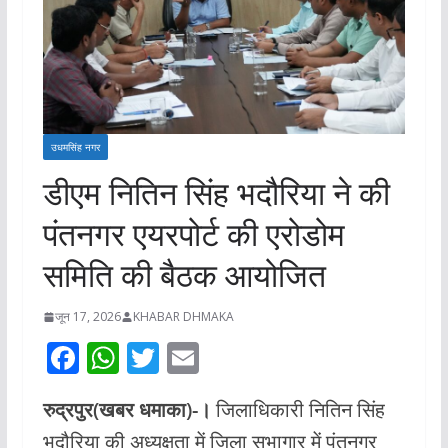
उधमसिंह नगर
डीएम नितिन सिंह भदौरिया ने की
पंतनगर एयरपोर्ट की एरोडोम
समिति की बैठक आयोजित
जून 17, 2026
KHABAR DHMAKA
F
W
T
E
ac
h
w
m
रुद्रपुर(खबर धमाका)-।
जिलाधिकारी नितिन सिंह
e
at
itt
ai
भदौरिया की अध्यक्षता में जिला सभागार में पंतनगर