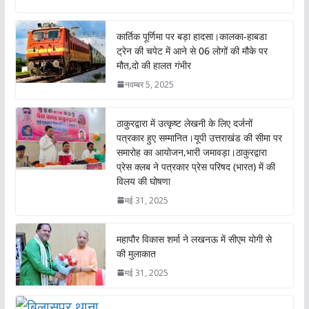
b
s
er
l
o
A
कार्तिक पूर्णिमा पर बड़ा हादसा।कालका-हाबडा
o
p
ट्रेन की चपेट में आने से 06 लोगों की मौके पर
मौत,दो की हालत गंभीर
k
p
नवम्बर 5, 2025
ठाकुरद्वारा में उत्कृष्ट लेखनी के लिए दर्जनों
पत्रकार हुए सम्मानित।यूपी उत्तराखंड की सीमा पर
समारोह का आयोजन,भारी जमावड़ा।ठाकुरद्वारा
प्रेस क्लब ने पत्रकार प्रेस परिषद (भारत) में की
विलय की घोषणा
मई 31, 2025
महापौर विकास शर्मा ने लखनऊ में सीएम योगी से
की मुलाकात
मई 31, 2025