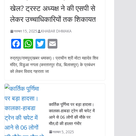
खेल? ट्रस्ट अध्यक्ष ने की एसपी से
लेकर उच्चाधिकारियों तक शिकायत
नवम्बर 15, 2025
KHABAR DHMAKA
F
W
T
E
ac
h
w
m
रुद्रपुर/रामपुर(खबर धमाका)। प्राचीन श्री मोटा महादेव शिव
e
at
itt
ai
मंदिर, विडुआ नगला (करतारपुर रोड, बिलासपुर) के प्रबंधन
b
s
er
l
को लेकर विवाद गहराता जा
o
A
o
p
k
p
कार्तिक पूर्णिमा पर बड़ा हादसा।
कालका-हाबडा ट्रेन की चपेट में
आने से 06 लोगों की मौके पर
मौत,दो की हालत गंभीर
नवम्बर 5, 2025