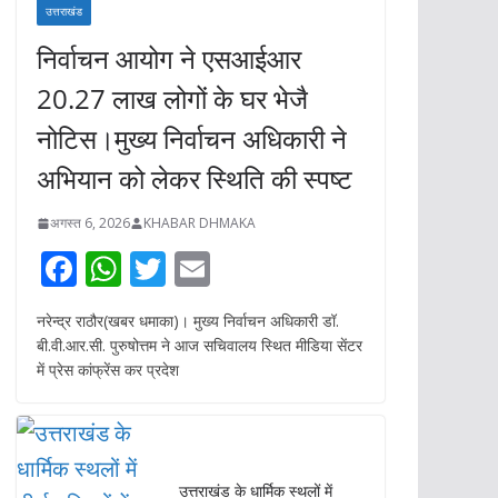
उत्तराखंड
निर्वाचन आयोग ने एसआईआर
20.27 लाख लोगों के घर भेजै
नोटिस।मुख्य निर्वाचन अधिकारी ने
अभियान को लेकर स्थिति की स्पष्ट
अगस्त 6, 2026
KHABAR DHMAKA
F
W
T
E
ac
h
w
m
नरेन्द्र राठौर(खबर धमाका)। मुख्य निर्वाचन अधिकारी डॉ.
e
at
itt
ai
बी.वी.आर.सी. पुरुषोत्तम ने आज सचिवालय स्थित मीडिया सेंटर
b
s
er
l
में प्रेस कांफ्रेंस कर प्रदेश
o
A
o
p
k
p
उत्तराखंड के धार्मिक स्थलों में