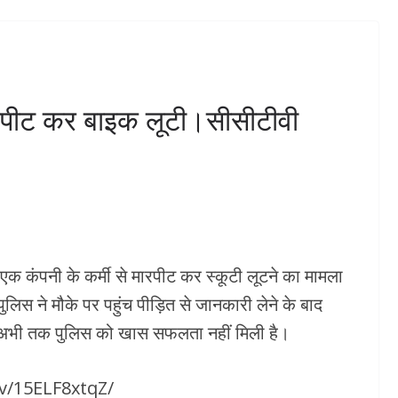
अधिकारियों के साथ की समीक्षा
 मुठभेड़ के बाद
बैठक। जल्द डीपीआर शासन को
के कब्जे से
भेजने के दिए निर्देश।
ूस, लूटा गया
ा में प्रयुक्त
अगस्त 7, 2026
KHABAR DHMAKA
ारपीट कर बाइक लूटी।सीसीटीवी
ामद*
 DHMAKA
ें एक कंपनी के कर्मी से मारपीट कर स्कूटी लूटने का मामला
लिस ने मौके पर पहुंच पीड़ित से जानकारी लेने के बाद
ल अभी तक पुलिस को खास सफलता नहीं मिली है।
v/15ELF8xtqZ/