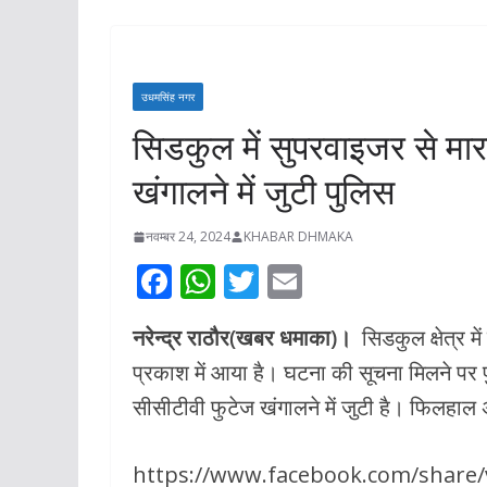
मुख्य आरोपी पुलिस
गिरफ्तार**आरोपी 
अवैध तमंचा, कारत
उधमसिंह नगर
पर्स, नकदी एवं घटन
सिडकुल में सुपरवाइजर से म
मोटरसाइकिल बर
खंगालने में जुटी पुलिस
अगस्त 7, 2026
KHABAR
नवम्बर 24, 2024
KHABAR DHMAKA
F
W
T
E
ac
h
w
m
नरेन्द्र राठौर(खबर धमाका)।
सिडकुल क्षेत्र म
e
at
itt
ai
प्रकाश में आया है। घटना की सूचना मिलने पर पु
b
s
er
l
सीसीटीवी फुटेज खंगालने में जुटी है। फिलहा
o
A
o
p
https://www.facebook.com/share/