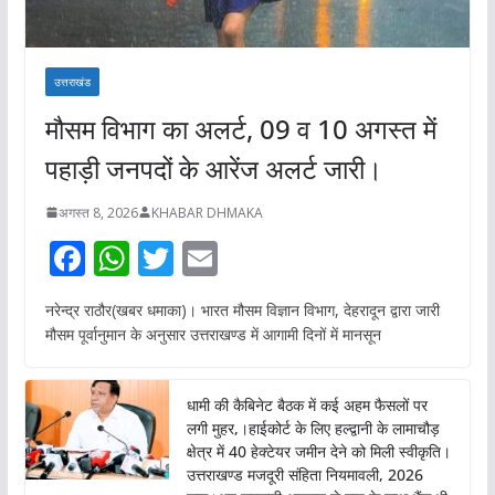
उत्तराखंड
मौसम विभाग का अलर्ट, 09 व 10 अगस्त में
पहाड़ी जनपदों के आरेंज अलर्ट जारी।
अगस्त 8, 2026
KHABAR DHMAKA
F
W
T
E
ac
h
w
m
नरेन्द्र राठौर(खबर धमाका)। भारत मौसम विज्ञान विभाग, देहरादून द्वारा जारी
e
at
itt
ai
मौसम पूर्वानुमान के अनुसार उत्तराखण्ड में आगामी दिनों में मानसून
b
s
er
l
o
A
धामी की कैबिनेट बैठक में कई अहम फैसलों पर
o
p
लगी मुहर,।हाईकोर्ट के लिए हल्द्वानी के लामाचौड़
क्षेत्र में 40 हेक्टेयर जमीन देने को मिली स्वीकृति।
k
p
उत्तराखण्ड मजदूरी संहिता नियमावली, 2026