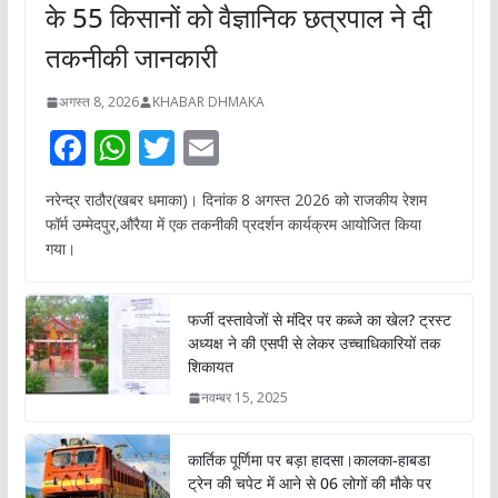
के 55 किसानों को वैज्ञानिक छत्रपाल ने दी
तकनीकी जानकारी
अगस्त 8, 2026
KHABAR DHMAKA
F
W
T
E
ac
h
w
m
नरेन्द्र राठौर(खबर धमाका)। दिनांक 8 अगस्त 2026 को राजकीय रेशम
e
at
itt
ai
फॉर्म उम्मेदपुर,औरैया में एक तकनीकी प्रदर्शन कार्यक्रम आयोजित किया
b
s
er
l
गया।
o
A
o
p
फर्जी दस्तावेजों से मंदिर पर कब्जे का खेल? ट्रस्ट
अध्यक्ष ने की एसपी से लेकर उच्चाधिकारियों तक
k
p
शिकायत
नवम्बर 15, 2025
कार्तिक पूर्णिमा पर बड़ा हादसा।कालका-हाबडा
ट्रेन की चपेट में आने से 06 लोगों की मौके पर