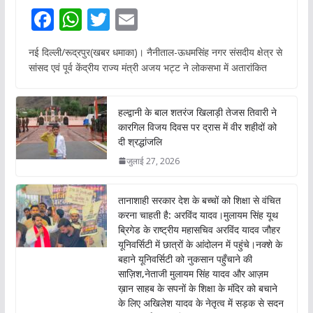
F
W
T
E
ac
h
w
m
नई दिल्ली/रूद्रपुर(खबर धमाका)। नैनीताल-ऊधमसिंह नगर संसदीय क्षेत्र से
e
at
itt
ai
सांसद एवं पूर्व केंद्रीय राज्य मंत्री अजय भट्ट ने लोकसभा में अतारांकित
b
s
er
l
o
A
हल्द्वानी के बाल शतरंज खिलाड़ी तेजस तिवारी ने
o
p
कारगिल विजय दिवस पर द्रास में वीर शहीदों को
दी श्रद्धांजलि
k
p
जुलाई 27, 2026
तानाशाही सरकार देश के बच्चों को शिक्षा से वंचित
करना चाहती है: अरविंद यादव।मुलायम सिंह यूथ
ब्रिगेड के राष्ट्रीय महासचिव अरविंद यादव जौहर
यूनिवर्सिटी में छात्रों के आंदोलन में पहुंचे।नक्शे के
बहाने यूनिवर्सिटी को नुकसान पहुँचाने की
साज़िश,नेताजी मुलायम सिंह यादव और आज़म
ख़ान साहब के सपनों के शिक्षा के मंदिर को बचाने
के लिए अखिलेश यादव के नेतृत्व में सड़क से सदन