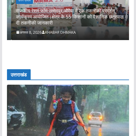
राजकीय रेशम फॉर्म उम्मेदपुर,औरैया में एक तकनीकी प्रदर्शन
कार्यक्रम आयोजित।क्षेत्र के 55 किसानों को वैज्ञानिक छत्रपाल ने
स
दी तकनीकी जानकारी
अ
ज
अगस्त 8, 2026
KHABAR DHMAKA
उत्तराखंड