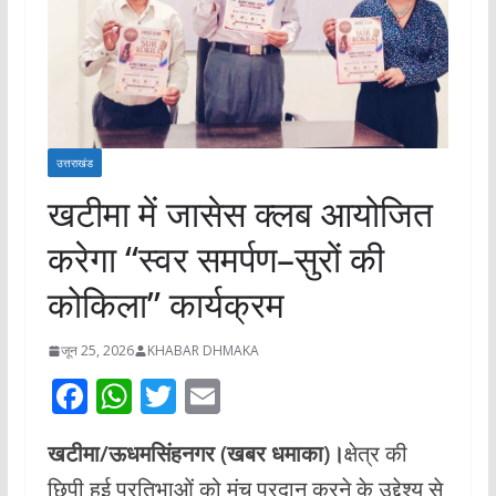
उत्तराखंड
खटीमा में जासेस क्लब आयोजित
करेगा “स्वर समर्पण–सुरों की
कोकिला” कार्यक्रम
जून 25, 2026
KHABAR DHMAKA
F
W
T
E
ac
h
w
m
खटीमा/ऊधमसिंहनगर (खबर धमाका)।
क्षेत्र की
e
at
itt
ai
छिपी हुई प्रतिभाओं को मंच प्रदान करने के उद्देश्य से