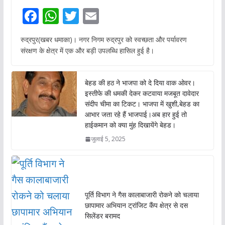
F
W
T
E
ac
h
w
m
रुद्रपुर(खबर धमाका)। नगर निगम रुद्रपुर को स्वच्छता और पर्यावरण
e
at
itt
ai
संरक्षण के क्षेत्र में एक और बड़ी उपलब्धि हासिल हुई है।
b
s
er
l
o
A
बेहड की हठ ने भाजपा को दे दिया वाक ओवर।
o
p
इस्तीफे की धमकी देकर कटवाया मजबूत दावेदार
संदीप चीमा का टिकट। भाजपा में खुशी,बेहड का
k
p
आभार जता रहे हैं भाजपाई।अब हार हुई तो
हाईकमान को क्या मुंह दिखायेंगे बेहड।
जुलाई 5, 2025
पूर्ति विभाग ने गैस कालाबाजारी रोकने को चलाया
छापामार अभियान ट्रांजिट कैंप क्षेत्र से दस
सिलेंडर बरामद