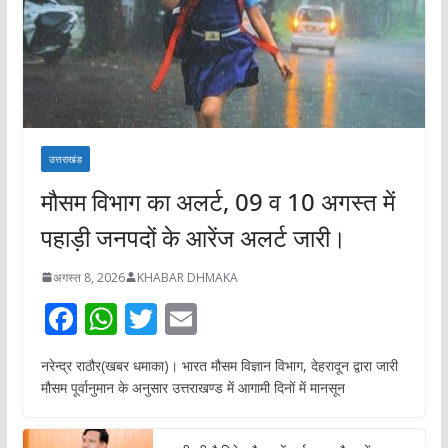
उत्तराखंड
मौसम विभाग का अलर्ट, 09 व 10 अगस्त में
पहाड़ी जनपदों के आरेंज अलर्ट जारी।
अगस्त 8, 2026
KHABAR DHMAKA
F
W
T
E
ac
h
w
m
नरेन्द्र राठौर(खबर धमाका)। भारत मौसम विज्ञान विभाग, देहरादून द्वारा जारी
e
at
itt
ai
मौसम पूर्वानुमान के अनुसार उत्तराखण्ड में आगामी दिनों में मानसून
b
s
er
l
o
A