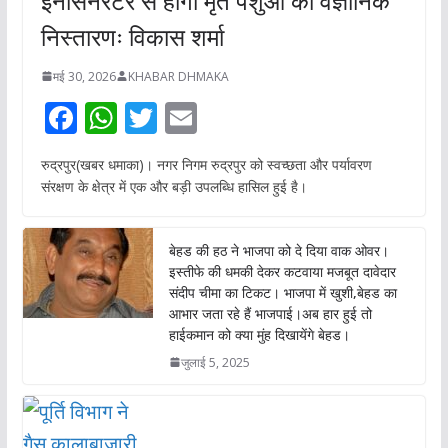
इनसिनरेटर से होगा मृत पशुओं का वैज्ञानिक
निस्तारणः विकास शर्मा
मई 30, 2026
KHABAR DHMAKA
F
W
T
E
ac
h
w
m
रुद्रपुर(खबर धमाका)। नगर निगम रुद्रपुर को स्वच्छता और पर्यावरण
e
at
itt
ai
संरक्षण के क्षेत्र में एक और बड़ी उपलब्धि हासिल हुई है।
b
s
er
l
o
A
बेहड की हठ ने भाजपा को दे दिया वाक ओवर।
o
p
इस्तीफे की धमकी देकर कटवाया मजबूत दावेदार
संदीप चीमा का टिकट। भाजपा में खुशी,बेहड का
k
p
आभार जता रहे हैं भाजपाई।अब हार हुई तो
हाईकमान को क्या मुंह दिखायेंगे बेहड।
जुलाई 5, 2025