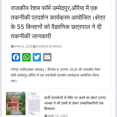
राजकीय रेशम फॉर्म उम्मेदपुर,औरैया में एक
तकनीकी प्रदर्शन कार्यक्रम आयोजित।क्षेत्र
के 55 किसानों को वैज्ञानिक छत्रपाल ने दी
तकनीकी जानकारी
अगस्त 8, 2026
KHABAR DHMAKA
F
W
T
E
ac
h
w
m
नरेन्द्र राठौर(खबर धमाका)। दिनांक 8 अगस्त 2026 को राजकीय रेशम
e
at
itt
ai
फॉर्म उम्मेदपुर,औरैया में एक तकनीकी प्रदर्शन कार्यक्रम आयोजित किया
b
s
er
l
गया।
o
A
o
p
फर्जी दस्तावेजों से मंदिर पर कब्जे का खेल? ट्रस्ट
अध्यक्ष ने की एसपी से लेकर उच्चाधिकारियों तक
k
p
शिकायत
नवम्बर 15, 2025