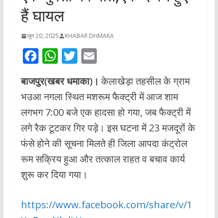
हैं घायल
जून 20, 2025
KHABAR DHMAKA
F
W
T
E
ac
h
w
m
बाजपुर(खबर धमाका)।
केलाखेड़ा तहसील के ग्राम
e
at
itt
ai
भउआ नगला स्थित मशरूम फैक्ट्री में आज शाम
b
s
er
l
लगभग 7:00 बजे एक हादसा हो गया, जब फैक्ट्री में
o
A
लगे रैक टूटकर गिर पड़े। इस घटना में 23 मजदूरों के
o
p
फंसे होने की सूचना मिलते ही जिला आपदा कंट्रोल
k
p
रूम सक्रिय हुआ और तत्काल राहत व बचाव कार्य
शुरू कर दिया गया।
https://www.facebook.com/share/v/1