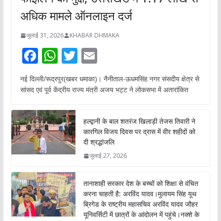
अधिक मामले ऑनलाइन दर्ज
जुलाई 31, 2026
KHABAR DHMAKA
F
W
T
E
ac
h
w
m
नई दिल्ली/रूद्रपुर(खबर धमाका)। नैनीताल-ऊधमसिंह नगर संसदीय क्षेत्र से
e
at
itt
ai
सांसद एवं पूर्व केंद्रीय राज्य मंत्री अजय भट्ट ने लोकसभा में अतारांकित
b
s
er
l
o
A
हल्द्वानी के बाल शतरंज खिलाड़ी तेजस तिवारी ने
o
p
कारगिल विजय दिवस पर द्रास में वीर शहीदों को
दी श्रद्धांजलि
k
p
जुलाई 27, 2026
तानाशाही सरकार देश के बच्चों को शिक्षा से वंचित
करना चाहती है: अरविंद यादव।मुलायम सिंह यूथ
ब्रिगेड के राष्ट्रीय महासचिव अरविंद यादव जौहर
यूनिवर्सिटी में छात्रों के आंदोलन में पहुंचे।नक्शे के