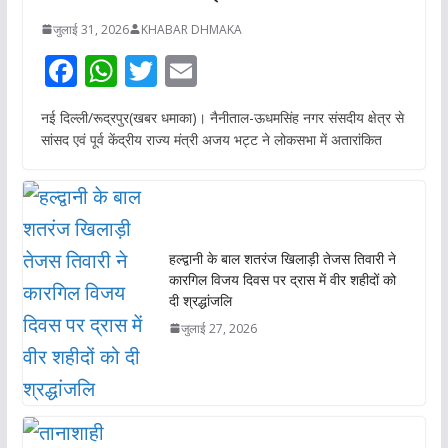
जुलाई 31, 2026
KHABAR DHMAKA
F
W
T
E
ac
h
w
m
नई दिल्ली/रूद्रपुर(खबर धमाका)। नैनीताल-ऊधमसिंह नगर संसदीय क्षेत्र से
e
at
itt
ai
सांसद एवं पूर्व केंद्रीय राज्य मंत्री अजय भट्ट ने लोकसभा में अतारांकित
b
s
er
l
o
A
o
p
k
p
हल्द्वानी के बाल शतरंज खिलाड़ी तेजस तिवारी ने
कारगिल विजय दिवस पर द्रास में वीर शहीदों को
दी श्रद्धांजलि
जुलाई 27, 2026