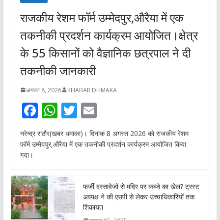
राजकीय रेशम फॉर्म उम्मेदपुर,औरैया में एक
तकनीकी प्रदर्शन कार्यक्रम आयोजित।क्षेत्र
के 55 किसानों को वैज्ञानिक छत्रपाल ने दी
तकनीकी जानकारी
अगस्त 8, 2026
KHABAR DHMAKA
F
W
T
E
ac
h
w
m
नरेन्द्र राठौर(खबर धमाका)। दिनांक 8 अगस्त 2026 को राजकीय रेशम
e
at
itt
ai
फॉर्म उम्मेदपुर,औरैया में एक तकनीकी प्रदर्शन कार्यक्रम आयोजित किया
b
s
er
l
गया।
o
A
o
p
फर्जी दस्तावेजों से मंदिर पर कब्जे का खेल? ट्रस्ट
अध्यक्ष ने की एसपी से लेकर उच्चाधिकारियों तक
k
p
शिकायत