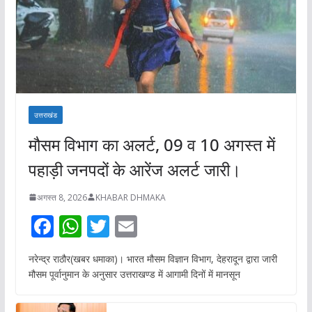
उत्तराखंड
मौसम विभाग का अलर्ट, 09 व 10 अगस्त में
पहाड़ी जनपदों के आरेंज अलर्ट जारी।
अगस्त 8, 2026
KHABAR DHMAKA
F
W
T
E
ac
h
w
m
नरेन्द्र राठौर(खबर धमाका)। भारत मौसम विज्ञान विभाग, देहरादून द्वारा जारी
e
at
itt
ai
मौसम पूर्वानुमान के अनुसार उत्तराखण्ड में आगामी दिनों में मानसून
b
s
er
l