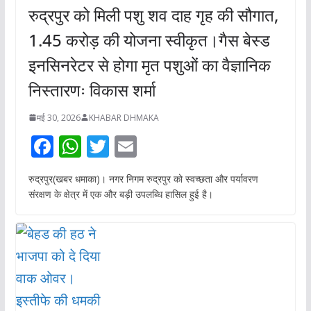
रुद्रपुर को मिली पशु शव दाह गृह की सौगात,
1.45 करोड़ की योजना स्वीकृत।गैस बेस्ड
इनसिनरेटर से होगा मृत पशुओं का वैज्ञानिक
निस्तारणः विकास शर्मा
मई 30, 2026
KHABAR DHMAKA
F
W
T
E
ac
h
w
m
रुद्रपुर(खबर धमाका)। नगर निगम रुद्रपुर को स्वच्छता और पर्यावरण
e
at
itt
ai
संरक्षण के क्षेत्र में एक और बड़ी उपलब्धि हासिल हुई है।
b
s
er
l
o
A
o
p
k
p