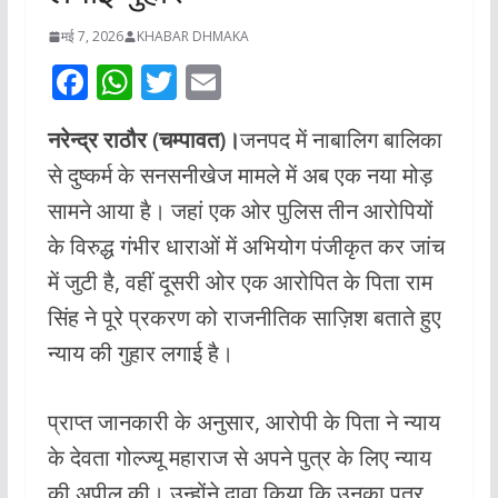
मई 7, 2026
KHABAR DHMAKA
F
W
T
E
ac
h
w
m
नरेन्द्र राठौर (चम्पावत)।
जनपद में नाबालिग बालिका
e
at
itt
ai
से दुष्कर्म के सनसनीखेज मामले में अब एक नया मोड़
b
s
er
l
सामने आया है। जहां एक ओर पुलिस तीन आरोपियों
o
A
के विरुद्ध गंभीर धाराओं में अभियोग पंजीकृत कर जांच
o
p
में जुटी है, वहीं दूसरी ओर एक आरोपित के पिता राम
k
p
सिंह ने पूरे प्रकरण को राजनीतिक साज़िश बताते हुए
न्याय की गुहार लगाई है।
प्राप्त जानकारी के अनुसार, आरोपी के पिता ने न्याय
के देवता गोल्ज्यू महाराज से अपने पुत्र के लिए न्याय
की अपील की। उन्होंने दावा किया कि उनका पुत्र