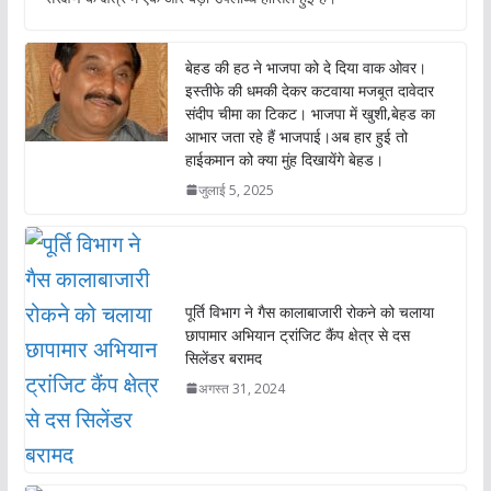
b
s
er
l
o
A
बेहड की हठ ने भाजपा को दे दिया वाक ओवर।
o
p
इस्तीफे की धमकी देकर कटवाया मजबूत दावेदार
संदीप चीमा का टिकट। भाजपा में खुशी,बेहड का
k
p
आभार जता रहे हैं भाजपाई।अब हार हुई तो
हाईकमान को क्या मुंह दिखायेंगे बेहड।
जुलाई 5, 2025
पूर्ति विभाग ने गैस कालाबाजारी रोकने को चलाया
छापामार अभियान ट्रांजिट कैंप क्षेत्र से दस
सिलेंडर बरामद
अगस्त 31, 2024