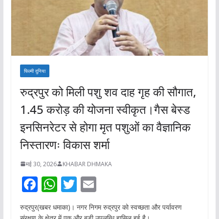
फिल्मी दुनिया
रुद्रपुर को मिली पशु शव दाह गृह की सौगात,
1.45 करोड़ की योजना स्वीकृत।गैस बेस्ड
इनसिनरेटर से होगा मृत पशुओं का वैज्ञानिक
निस्तारणः विकास शर्मा
मई 30, 2026
KHABAR DHMAKA
F
W
T
E
ac
h
w
m
रुद्रपुर(खबर धमाका)। नगर निगम रुद्रपुर को स्वच्छता और पर्यावरण
e
at
itt
ai
संरक्षण के क्षेत्र में एक और बड़ी उपलब्धि हासिल हुई है।