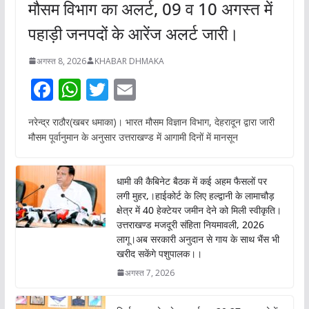
मौसम विभाग का अलर्ट, 09 व 10 अगस्त में
पहाड़ी जनपदों के आरेंज अलर्ट जारी।
अगस्त 8, 2026
KHABAR DHMAKA
F
W
T
E
ac
h
w
m
नरेन्द्र राठौर(खबर धमाका)। भारत मौसम विज्ञान विभाग, देहरादून द्वारा जारी
e
at
itt
ai
मौसम पूर्वानुमान के अनुसार उत्तराखण्ड में आगामी दिनों में मानसून
b
s
er
l
o
A
धामी की कैबिनेट बैठक में कई अहम फैसलों पर
o
p
लगी मुहर,।हाईकोर्ट के लिए हल्द्वानी के लामाचौड़
क्षेत्र में 40 हेक्टेयर जमीन देने को मिली स्वीकृति।
k
p
उत्तराखण्ड मजदूरी संहिता नियमावली, 2026
लागू।अब सरकारी अनुदान से गाय के साथ भैंस भी
खरीद सकेंगे पशुपालक।।
अगस्त 7, 2026