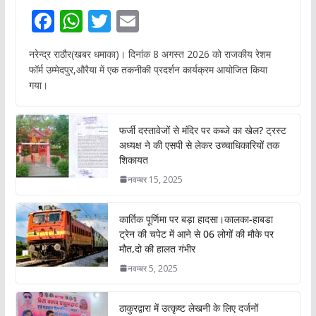
F
W
T
E
ac
h
w
m
नरेन्द्र राठौर(खबर धमाका)। दिनांक 8 अगस्त 2026 को राजकीय रेशम
e
at
itt
ai
फॉर्म उम्मेदपुर,औरैया में एक तकनीकी प्रदर्शन कार्यक्रम आयोजित किया
b
s
er
l
गया।
o
A
o
p
फर्जी दस्तावेजों से मंदिर पर कब्जे का खेल? ट्रस्ट
अध्यक्ष ने की एसपी से लेकर उच्चाधिकारियों तक
k
p
शिकायत
नवम्बर 15, 2025
कार्तिक पूर्णिमा पर बड़ा हादसा।कालका-हाबडा
ट्रेन की चपेट में आने से 06 लोगों की मौके पर
मौत,दो की हालत गंभीर
नवम्बर 5, 2025
ठाकुरद्वारा में उत्कृष्ट लेखनी के लिए दर्जनों