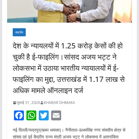
राष्ट्रीय
देश के न्यायलयों में 1.25 करोड़ केसों की हो
चुकी है ई-फाइलिंग।सांसद अजय भट्ट ने
लोकसभा में उठाया भारतीय न्यायालयों में ई-
फाइलिंग का मुद्दा, उत्तराखंड में 1.17 लाख से
अधिक मामले ऑनलाइन दर्ज
जुलाई 31, 2026
KHABAR DHMAKA
F
W
T
E
ac
h
w
m
नई दिल्ली/रूद्रपुर(खबर धमाका)। नैनीताल-ऊधमसिंह नगर संसदीय क्षेत्र से
e
at
itt
ai
सांसद एवं पूर्व केंद्रीय राज्य मंत्री अजय भट्ट ने लोकसभा में अतारांकित