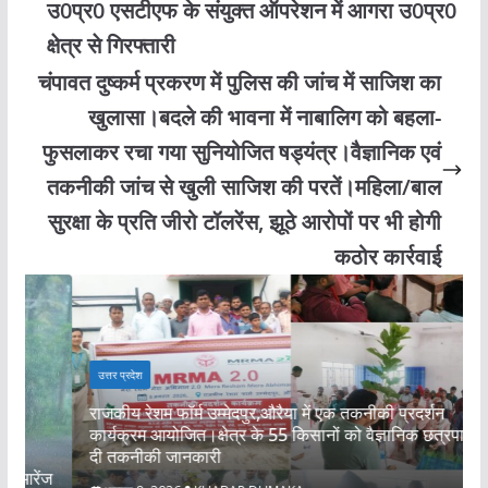
उ0प्र0 एसटीएफ के संयुक्त ऑपरेशन में आगरा उ0प्र0
क्षेत्र से गिरफ्तारी
चंपावत दुष्कर्म प्रकरण में पुलिस की जांच में साजिश का
खुलासा।बदले की भावना में नाबालिग को बहला-
फुसलाकर रचा गया सुनियोजित षड्यंत्र।वैज्ञानिक एवं
तकनीकी जांच से खुली साजिश की परतें।महिला/बाल
सुरक्षा के प्रति जीरो टॉलरेंस, झूठे आरोपों पर भी होगी
कठोर कार्रवाई
उत्तर प्रदेश
राजकीय रेशम फॉर्म उम्मेदपुर,औरैया में एक तकनीकी प्रदर्शन
कार्यक्रम आयोजित।क्षेत्र के 55 किसानों को वैज्ञानिक छत्रपाल ने
स
दी तकनीकी जानकारी
अ
ज