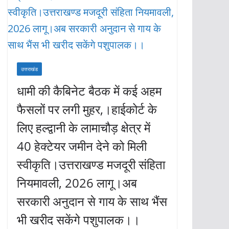
उत्तराखंड
धामी की कैबिनेट बैठक में कई अहम
फैसलों पर लगी मुहर,।हाईकोर्ट के
लिए हल्द्वानी के लामाचौड़ क्षेत्र में
40 हेक्टेयर जमीन देने को मिली
स्वीकृति।उत्तराखण्ड मजदूरी संहिता
नियमावली, 2026 लागू।अब
सरकारी अनुदान से गाय के साथ भैंस
भी खरीद सकेंगे पशुपालक।।
अगस्त 7, 2026
KHABAR DHMAKA
F
W
T
E
ac
h
w
m
नरेन्द्र राठौर (खबर धमाका)। मुख्यमंत्री पुष्कर सिंह धामी की