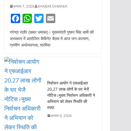
e
at
itt
ai
अध्यक्षता में आयोजित कैबिनेट बैठक में आज जन-कल्याण,
b
s
er
l
ग्रामीण अर्थव्यवस्था, श्रमिक
o
A
o
p
k
p
निर्वाचन आयोग ने एसआईआर
20.27 लाख लोगों के घर भेजै
नोटिस।मुख्य निर्वाचन अधिकारी ने
अभियान को लेकर स्थिति की
स्पष्ट
अगस्त 6, 2026
उत्तराखंड के धार्मिक स्थलों में