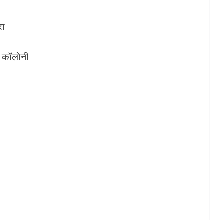
रा
श कॉलोनी