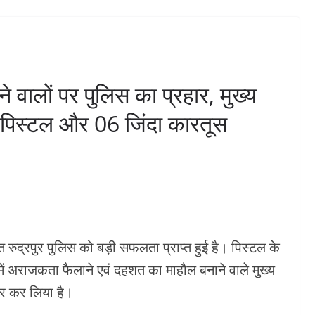
िक अधिकारियों
जमीन देने को मिली स्वीकृति।
 निरीक्षण,
उत्तराखण्ड मजदूरी संहिता
ॉलेज के पास
नियमावली, 2026 लागू।अब
ेश द्वार का
सरकारी अनुदान से गाय के साथ
 वालों पर पुलिस का प्रहार, मुख्य
भैंस भी खरीद सकेंगे पशुपालक।
पिस्टल और 06 जिंदा कारतूस
DHMAKA
अगस्त 7, 2026
KHABAR DHMAKA
रुद्रपुर पुलिस को बड़ी सफलता प्राप्त हुई है। पिस्टल के
में अराजकता फैलाने एवं दहशत का माहौल बनाने वाले मुख्य
ार कर लिया है।