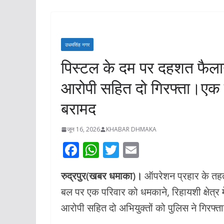
अरोरा ने प्रशासन
के साथ किया स्थल
रुद्रपुर डिग्री क
उधमसिंह नगर
जल्द शुरू होगा प्रव
पिस्टल के दम पर दहशत फैलाने
निर्माण कार्य*
आरोपी सहित दो गिरफ्ता।एक 
अगस्त 7, 2026
KHABAR 
बरामद
जून 16, 2026
KHABAR DHMAKA
F
W
T
E
ac
h
w
m
रुद्रपुर(खबर धमाका)।
ऑपरेशन प्रहार के तहत 
e
at
itt
ai
बल पर एक परिवार को धमकाने, रिहायशी क्षेत्र 
b
s
er
l
आरोपी सहित दो अभियुक्तों को पुलिस ने गिरफ्त
o
A