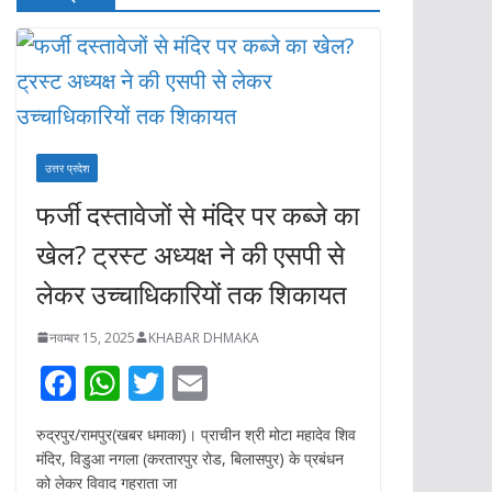
उत्तर प्रदेश
फर्जी दस्तावेजों से मंदिर पर कब्जे का
खेल? ट्रस्ट अध्यक्ष ने की एसपी से
लेकर उच्चाधिकारियों तक शिकायत
नवम्बर 15, 2025
KHABAR DHMAKA
F
W
T
E
ac
h
w
m
रुद्रपुर/रामपुर(खबर धमाका)। प्राचीन श्री मोटा महादेव शिव
e
at
itt
ai
मंदिर, विडुआ नगला (करतारपुर रोड, बिलासपुर) के प्रबंधन
b
s
er
l
को लेकर विवाद गहराता जा
o
A
o
p
k
p
कार्तिक पूर्णिमा पर बड़ा हादसा।
कालका-हाबडा ट्रेन की चपेट में