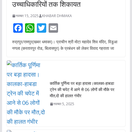
उच्चाधिकारियों तक शिकायत
नवम्बर 15, 2025
KHABAR DHMAKA
F
W
T
E
ac
h
w
m
रुद्रपुर/रामपुर(खबर धमाका)। प्राचीन श्री मोटा महादेव शिव मंदिर, विडुआ
e
at
itt
ai
नगला (करतारपुर रोड, बिलासपुर) के प्रबंधन को लेकर विवाद गहराता जा
b
s
er
l
o
A
o
p
k
p
कार्तिक पूर्णिमा पर बड़ा हादसा।कालका-हाबडा
ट्रेन की चपेट में आने से 06 लोगों की मौके पर
मौत,दो की हालत गंभीर
नवम्बर 5, 2025