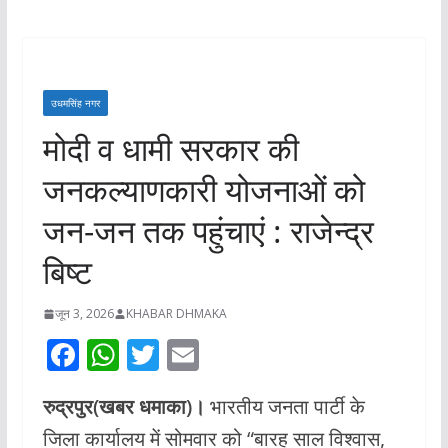
उधमसिंह नगर
मोदी व धामी सरकार की
जनकल्याणकारी योजनाओं को
जन-जन तक पहुंचाएं : राजेन्द्र
बिष्ट
जून 3, 2026
KHABAR DHMAKA
F
W
T
E
ac
h
w
m
रुद्रपुर(खबर धमाका)।
भारतीय जनता पार्टी के
e
at
itt
ai
जिला कार्यालय में सोमवार को “बारह साल विश्वास,