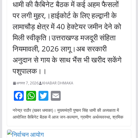
धामी की कैबिनेट बैठक में कई अहम फैसलों
पर लगी मुहर,।हाईकोर्ट के लिए हल्द्वानी के
लामाचौड़ क्षेत्र में 40 हेक्टेयर जमीन देने को
मिली स्वीकृति।उत्तराखण्ड मजदूरी संहिता
नियमावली, 2026 लागू।अब सरकारी
अनुदान से गाय के साथ भैंस भी खरीद सकेंगे
पशुपालक।।
अगस्त 7, 2026
KHABAR DHMAKA
F
W
T
E
ac
h
w
m
नरेन्द्र राठौर (खबर धमाका)। मुख्यमंत्री पुष्कर सिंह धामी की अध्यक्षता में
e
at
itt
ai
आयोजित कैबिनेट बैठक में आज जन-कल्याण, ग्रामीण अर्थव्यवस्था, श्रमिक
b
s
er
l
o
A