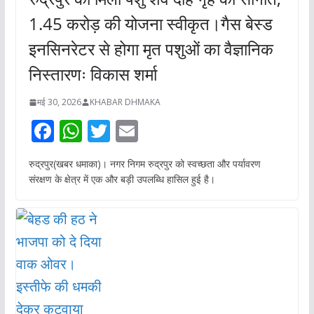
1.45 करोड़ की योजना स्वीकृत।गैस बेस्ड
इनसिनरेटर से होगा मृत पशुओं का वैज्ञानिक
निस्तारणः विकास शर्मा
मई 30, 2026
KHABAR DHMAKA
F
W
T
E
ac
h
w
m
रुद्रपुर(खबर धमाका)। नगर निगम रुद्रपुर को स्वच्छता और पर्यावरण
e
at
itt
ai
संरक्षण के क्षेत्र में एक और बड़ी उपलब्धि हासिल हुई है।
b
s
er
l
o
A
o
p
k
p