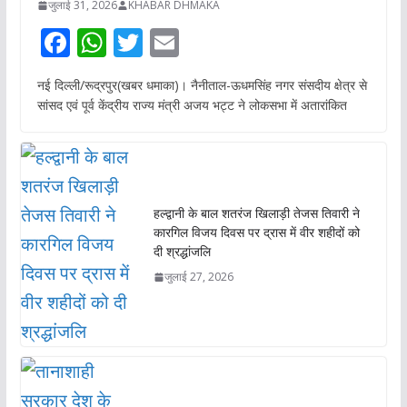
जुलाई 31, 2026
KHABAR DHMAKA
F
W
T
E
ac
h
w
m
नई दिल्ली/रूद्रपुर(खबर धमाका)। नैनीताल-ऊधमसिंह नगर संसदीय क्षेत्र से
e
at
itt
ai
सांसद एवं पूर्व केंद्रीय राज्य मंत्री अजय भट्ट ने लोकसभा में अतारांकित
b
s
er
l
o
A
o
p
k
p
हल्द्वानी के बाल शतरंज खिलाड़ी तेजस तिवारी ने
कारगिल विजय दिवस पर द्रास में वीर शहीदों को
दी श्रद्धांजलि
जुलाई 27, 2026