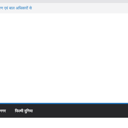
षण एवं बाल अधिकारों से
वायद तेज**महापौर ने
ी व्यापारी का कारोबार
्लूडी को बजट जारी
कार्य* *विधायक ने बजट
पिलाई शराब, फिर घोंट
3 वर्षीय युवक की हत्या
वाहन से स्वयं निकले
ूटी प्वाइंट की गलत
वाही पर तत्काल किया
यों से स्पष्टीकरण
उधमसिंह नगर
काशीपुर बाईपास से हटने वाले
 नगर
फिल्मी दुनिया
इंटर कॉलेज की
व्यापारियों के पुनर्वास की कवायद
संरक्षण एवं
तेज**महापौर ने अधिकारियों संग