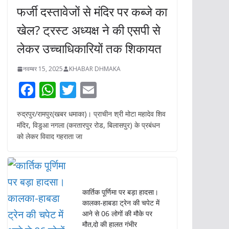
फर्जी दस्तावेजों से मंदिर पर कब्जे का
खेल? ट्रस्ट अध्यक्ष ने की एसपी से
लेकर उच्चाधिकारियों तक शिकायत
नवम्बर 15, 2025
KHABAR DHMAKA
F
W
T
E
ac
h
w
m
रुद्रपुर/रामपुर(खबर धमाका)। प्राचीन श्री मोटा महादेव शिव
e
at
itt
ai
मंदिर, विडुआ नगला (करतारपुर रोड, बिलासपुर) के प्रबंधन
b
s
er
l
को लेकर विवाद गहराता जा
o
A
o
p
k
p
कार्तिक पूर्णिमा पर बड़ा हादसा।
कालका-हाबडा ट्रेन की चपेट में
आने से 06 लोगों की मौके पर
मौत,दो की हालत गंभीर