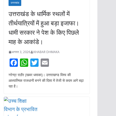
उत्तराखंड
उत्तराखंड के धार्मिक स्थलों में
तीर्थयात्रियों में हुआ बड़ा इजाफा।
धामी सरकार ने पेश के किए पिछले
माह के आकांडे।
अगस्त 3, 2026
KHABAR DHMAKA
F
W
T
E
ac
h
w
m
नरेन्द्र राठौर (खबर धमाका)। उत्तराखण्ड विश्व की
e
at
itt
ai
आध्यात्मिक राजधानी बनने की दिशा में तेजी से कदम आगे बढ़ा
b
s
er
l
रहा है।
o
A
o
p
k
p