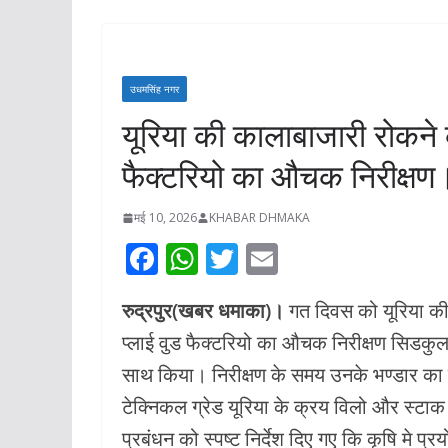
बाल अधिकारों से सं
जानकारियां
अगस्त 5, 2026
KHABAR D
उधमसिंह नगर
यूरिया की कालाबाजारी रोकने
फैक्टरियो का औचक निरीक्षण
मई 10, 2026
KHABAR DHMAKA
F
W
T
E
ac
h
w
m
रुद्रपुर(खबर धमाका)।
गत दिवस को यूरिया की 
e
at
itt
ai
प्लाई वुड फैक्टरियो का औचक निरीक्षण सिडकुल
b
s
er
l
साथ किया। निरीक्षण के समय उनके भण्डार का 
o
A
टेक्निकल ग्रेड यूरिया के क्रय विलो और स्टाक 
o
p
प्रबंधन को स्पष्ट निर्देश दिए गए कि कृषि मे प