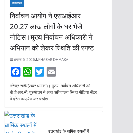
उत्तराखंड
निर्वाचन आयोग ने एसआईआर
20.27 लाख लोगों के घर भेजै
नोटिस।मुख्य निर्वाचन अधिकारी ने
अभियान को लेकर स्थिति की स्पष्ट
अगस्त 6, 2026
KHABAR DHMAKA
F
W
T
E
ac
h
w
m
नरेन्द्र राठौर(खबर धमाका)। मुख्य निर्वाचन अधिकारी डॉ.
e
at
itt
ai
बी.वी.आर.सी. पुरुषोत्तम ने आज सचिवालय स्थित मीडिया सेंटर
b
s
er
l
में प्रेस कांफ्रेंस कर प्रदेश
o
A
o
p
k
p
उत्तराखंड के धार्मिक स्थलों में