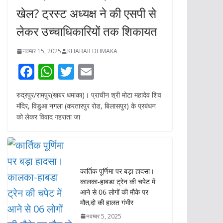
खेल? ट्रस्ट अध्यक्ष ने की एसपी से
लेकर उच्चाधिकारियों तक शिकायत
नवम्बर 15, 2025
KHABAR DHMAKA
F
W
T
E
ac
h
w
m
रुद्रपुर/रामपुर(खबर धमाका)। प्राचीन श्री मोटा महादेव शिव
e
at
itt
ai
मंदिर, विडुआ नगला (करतारपुर रोड, बिलासपुर) के प्रबंधन
b
s
er
l
को लेकर विवाद गहराता जा
o
A
o
p
k
p
कार्तिक पूर्णिमा पर बड़ा हादसा।
कालका-हाबडा ट्रेन की चपेट में
आने से 06 लोगों की मौके पर
मौत,दो की हालत गंभीर
नवम्बर 5, 2025