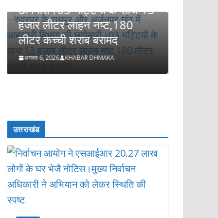
 13
नोटिस।मुख्य निर्वाचन अधिकारी ने
प्रत
अभियान को लेकर स्थिति की
प्रस
स्पष्ट
चौक क
समाज
अगस्त 6, 2026
KHABAR DHMAKA
बनान
अगस्त
उत्तराखंड