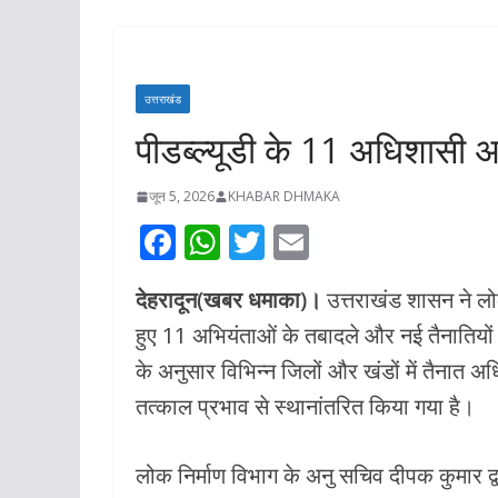
प्रस्तावित स्थल
निरीक्षण**किसी भ
कारोबार प्रभावित न
उत्तराखंड
महापौर*
पीडब्ल्यूडी के 11 अधिशासी अ
अगस्त 5, 2026
KHABA
जून 5, 2026
KHABAR DHMAKA
F
W
T
E
ac
h
w
m
देहरादून(खबर धमाका)।
उत्तराखंड शासन ने लो
e
at
itt
ai
हुए 11 अभियंताओं के तबादले और नई तैनातियो
b
s
er
l
के अनुसार विभिन्न जिलों और खंडों में तैनात
o
A
तत्काल प्रभाव से स्थानांतरित किया गया है।
o
p
k
p
लोक निर्माण विभाग के अनु सचिव दीपक कुमार द्