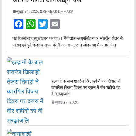
जुलाई 31, 2026
KHABAR DHMAKA
F
W
T
E
ac
h
w
m
नई दिल्ली/रूद्रपुर(खबर धमाका)। नैनीताल-ऊधमसिंह नगर संसदीय क्षेत्र से
e
at
itt
ai
सांसद एवं पूर्व केंद्रीय राज्य मंत्री अजय भट्ट ने लोकसभा में अतारांकित
b
s
er
l
o
A
o
p
k
p
हल्द्वानी के बाल शतरंज खिलाड़ी तेजस तिवारी ने
कारगिल विजय दिवस पर द्रास में वीर शहीदों को
दी श्रद्धांजलि
जुलाई 27, 2026