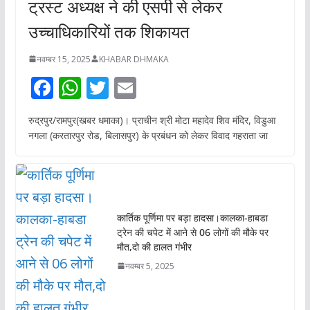
ट्रस्ट अध्यक्ष ने की एसपी से लेकर
उच्चाधिकारियों तक शिकायत
नवम्बर 15, 2025
KHABAR DHMAKA
F
W
T
E
ac
h
w
m
रुद्रपुर/रामपुर(खबर धमाका)। प्राचीन श्री मोटा महादेव शिव मंदिर, विडुआ
e
at
itt
ai
नगला (करतारपुर रोड, बिलासपुर) के प्रबंधन को लेकर विवाद गहराता जा
b
s
er
l
o
A
o
p
k
p
कार्तिक पूर्णिमा पर बड़ा हादसा।कालका-हाबडा
ट्रेन की चपेट में आने से 06 लोगों की मौके पर
मौत,दो की हालत गंभीर
नवम्बर 5, 2025