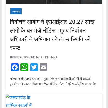
उत्तराखंड
निर्वाचन आयोग ने एसआईआर 20.27 लाख
लोगों के घर भेजै नोटिस।मुख्य निर्वाचन
अधिकारी ने अभियान को लेकर स्थिति की
स्पष्ट
अगस्त 6, 2026
KHABAR DHMAKA
F
W
T
E
ac
h
w
m
नरेन्द्र राठौर(खबर धमाका)। मुख्य निर्वाचन अधिकारी डॉ. बी.वी.आर.सी.
e
at
itt
ai
पुरुषोत्तम ने आज सचिवालय स्थित मीडिया सेंटर में प्रेस कांफ्रेंस कर प्रदेश
b
s
er
l
o
A
o
p