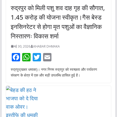
रुद्रपुर को मिली पशु शव दाह गृह की सौगात,
1.45 करोड़ की योजना स्वीकृत।गैस बेस्ड
इनसिनरेटर से होगा मृत पशुओं का वैज्ञानिक
निस्तारणः विकास शर्मा
मई 30, 2026
KHABAR DHMAKA
F
W
T
E
ac
h
w
m
रुद्रपुर(खबर धमाका)। नगर निगम रुद्रपुर को स्वच्छता और पर्यावरण
e
at
itt
ai
संरक्षण के क्षेत्र में एक और बड़ी उपलब्धि हासिल हुई है।
b
s
er
l
o
A
o
p
k
p